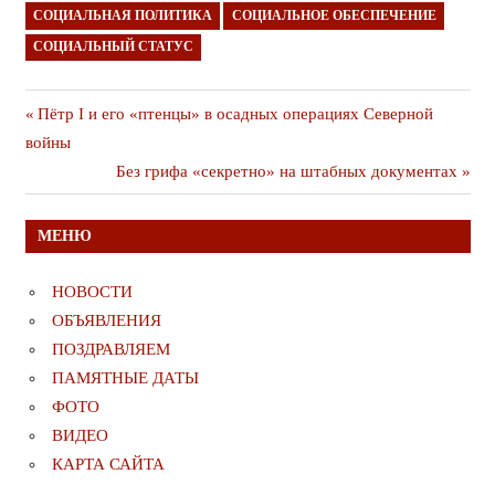
СОЦИАЛЬНАЯ ПОЛИТИКА
СОЦИАЛЬНОЕ ОБЕСПЕЧЕНИЕ
СОЦИАЛЬНЫЙ СТАТУС
Навигация
Предыдущая
Пётр I и его «птенцы» в осадных операциях Северной
публикация
войны
по
Следующая
Без грифа «секретно» на штабных документах
записям
публикация
МЕНЮ
НОВОСТИ
ОБЪЯВЛЕНИЯ
ПОЗДРАВЛЯЕМ
ПАМЯТНЫЕ ДАТЫ
ФОТО
ВИДЕО
КАРТА САЙТА