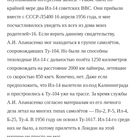
крайней мере два Ил-14 советских ВВС. Они прибыли
вместе с CCCP-Л5400 16 апреля 1956 года, и мне
посчастливилось увидеть их всех из дома моих
родителей»16. Если верить данному свидетельству,
А.И. Апанасенко мог находиться в группе самолётов,
сопровождавших Ту-104. Но были ли способны
тихоходные Ил-14 с дальностью полёта 1250 километров
сопровождать на расстояние 2000 км лайнеры, летевшие
со скоростью 850 км/ч. Конечно, нет. Даже если
предположить, что Ил-14 вылетели из-под Калининграда
и пристроились к Ту-104 уже на трассе. За время службы
А.И. Апанасенко согласно материалам из его личного
дела летал на многих типах самолётов — По-2, Р-5, Ил-4,
Б-25, Ту-4. В 1956 году он освоил Ту-1617. Ил-14-го среди
них не было, а потому прилететь в Лондон на этой
машине он просто не мог.