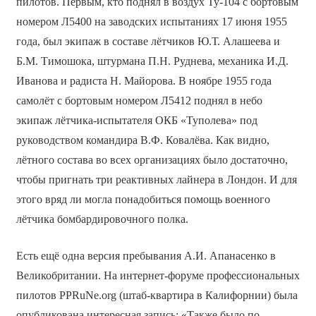
пилотов. Первым, кто поднял в воздух Ту-104 с бортовым
номером Л5400 на заводских испытаниях 17 июня 1955
года, был экипаж в составе лётчиков Ю.Т. Алашеева и
Б.М. Тимошока, штурмана П.Н. Руднева, механика И.Д.
Иванова и радиста Н. Майорова. В ноябре 1955 года
самолёт с бортовым номером Л5412 поднял в небо
экипаж лётчика-испытателя ОКБ «Туполева» под
руководством командира В.Ф. Ковалёва. Как видно,
лётного состава во всех организациях было достаточно,
чтобы пригнать три реактивных лайнера в Лондон. И для
этого вряд ли могла понадобиться помощь военного
лётчика бомбардировочного полка.
Есть ещё одна версия пребывания А.И. Апанасенко в
Великобритании. На интернет-форуме профессиональных
пилотов PPRuNe.org (штаб-квартира в Калифорнии) была
опубликована интересная запись: «Также было по