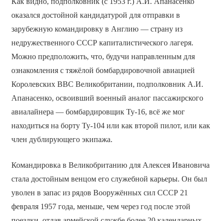
Как видно, подполковник (с 1953 г.) А.И. Апанасенко
оказался достойной кандидатурой для отправки в
зарубежную командировку в Англию — страну из
недружественного СССР капиталистического лагеря.
Можно предположить, что, будучи направленным для
ознакомления с тяжёлой бомбардировочной авиацией
Королевских ВВС Великобритании, подполковник А.И.
Апанасенко, освоивший военный аналог пассажирского
авиалайнера — бомбардировщик Ту-16, всё же мог
находиться на борту Ту-104 или как второй пилот, или как
член дублирующего экипажа.
Командировка в Великобританию для Алексея Ивановича
стала достойным венцом его служебной карьеры. Он был
уволен в запас из рядов Вооружённых сил СССР 21
февраля 1957 года, меньше, чем через год после этой
поездки, отдав армейской службе более 20 календарных