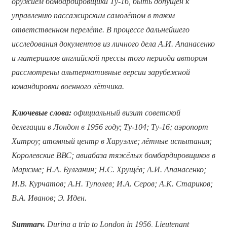
оружием бомбардировщики Ту-16, быть допущен к
управлению пассажирским самолётом в таком
ответственном перелёте. В процессе дальнейшего
исследования документов из личного дела А.И. Апанасенко
и материалов английской прессы того периода автором
рассмотрены альтернативные версии зарубежной
командировки военного лётчика.
Ключевые слова:
официальный визит советской
делегации в Лондон в 1956 году; Ту-104; Ту-16; аэропорт
Хитроу; атомный центр в
Харуэлле; лётные испытания;
Королевские ВВС; авиабаза тяжёлых бомбардировщиков в
Мархэме; Н.А. Булганин; Н.С. Хрущёв; А.И. Апанасенко;
И.В. Курчатов; А.Н. Туполев; И.А. Серов;
А.К. Стариков;
В.А. Иванов;
Э. Иден.
Summary.
During a trip to London in 1956, Lieutenant