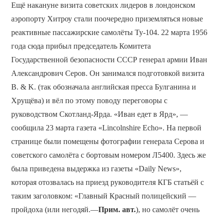
Ещё накануне визита советских лидеров в лондонском
аэропорту Хитроу стали поочередно приземляться новые
реактивные пассажирские самолёты Ту-104. 22 марта 1956
года сюда прибыл председатель Комитета
Государственной безопасности СССР генерал армии Иван
Александрович Серов. Он занимался подготовкой визита
B. & K. (так обозначала английская пресса Булганина и
Хрущёва) и вёл по этому поводу переговоры с
руководством Скотланд-Ярда. «Иван едет в Ярд», —
сообщила 23 марта газета «Lincolnshire Echo». На первой
странице были помещены фотографии генерала Серова и
советского самолёта с бортовым номером Л5400. Здесь же
была приведена выдержка из газеты «Daily News»,
которая отозвалась на приезд руководителя КГБ статьёй с
таким заголовком: «Главный Красный полицейский —
пройдоха (или негодяй.—
Прим. авт.
), но самолёт очень