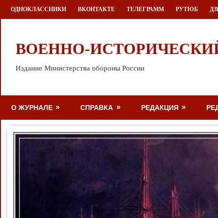
Перейти
ОДНОКЛАССНИКИ
ВКОНТАКТЕ
ТЕЛЕГРАММ
РУТЮБ
ДЗ
к
содержимому
ВОЕННО-ИСТОРИЧЕСКИ
Издание Министерства обороны России
О ЖУРНАЛЕ
СПРАВКА
РЕДАКЦИЯ
РЕ