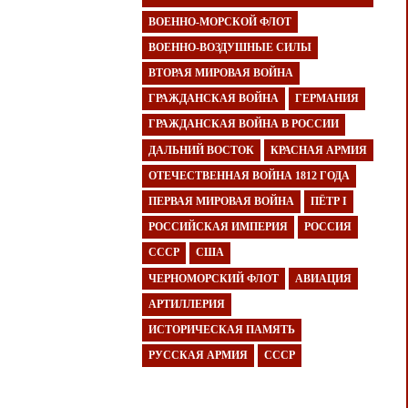
ВОЕННО-МОРСКОЙ ФЛОТ
ВОЕННО-ВОЗДУШНЫЕ СИЛЫ
ВТОРАЯ МИРОВАЯ ВОЙНА
ГРАЖДАНСКАЯ ВОЙНА
ГЕРМАНИЯ
ГРАЖДАНСКАЯ ВОЙНА В РОССИИ
ДАЛЬНИЙ ВОСТОК
КРАСНАЯ АРМИЯ
ОТЕЧЕСТВЕННАЯ ВОЙНА 1812 ГОДА
ПЕРВАЯ МИРОВАЯ ВОЙНА
ПЁТР I
РОССИЙСКАЯ ИМПЕРИЯ
РОССИЯ
СССР
США
ЧЕРНОМОРСКИЙ ФЛОТ
АВИАЦИЯ
АРТИЛЛЕРИЯ
ИСТОРИЧЕСКАЯ ПАМЯТЬ
РУССКАЯ АРМИЯ
СССР