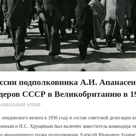
сии подполковника А.И. Апанасенк
деров СССР в Великобританию в 1
ежурный по Редакции
ФАМИЛЬНЫЙ АРХИВ
 лондонского визита в 1956 году в состав советской делегации в
аниным и Н.С. Хрущёвым был включён заместитель командира т
о авиационного полка подполковник Алексей Иванович Апанас