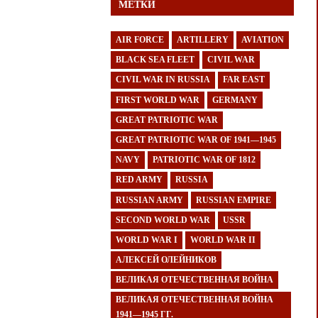
МЕТКИ
AIR FORCE
ARTILLERY
AVIATION
BLACK SEA FLEET
CIVIL WAR
CIVIL WAR IN RUSSIA
FAR EAST
FIRST WORLD WAR
GERMANY
GREAT PATRIOTIC WAR
GREAT PATRIOTIC WAR OF 1941—1945
NAVY
PATRIOTIC WAR OF 1812
RED ARMY
RUSSIA
RUSSIAN ARMY
RUSSIAN EMPIRE
SECOND WORLD WAR
USSR
WORLD WAR I
WORLD WAR II
АЛЕКСЕЙ ОЛЕЙНИКОВ
ВЕЛИКАЯ ОТЕЧЕСТВЕННАЯ ВОЙНА
ВЕЛИКАЯ ОТЕЧЕСТВЕННАЯ ВОЙНА
1941—1945 ГГ.