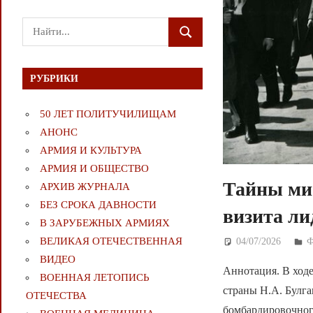
Поиск
ПОИСК
для:
РУБРИКИ
50 ЛЕТ ПОЛИТУЧИЛИЩАМ
АНОНС
АРМИЯ И КУЛЬТУРА
АРМИЯ И ОБЩЕСТВО
Тайны мис
АРХИВ ЖУРНАЛА
БЕЗ СРОКА ДАВНОСТИ
визита ли
В ЗАРУБЕЖНЫХ АРМИЯХ
ВЕЛИКАЯ ОТЕЧЕСТВЕННАЯ
04/07/2026
Д
ВИДЕО
Аннотация. В ходе
ВОЕННАЯ ЛЕТОПИСЬ
страны Н.А. Булг
ОТЕЧЕСТВА
бомбардировочног