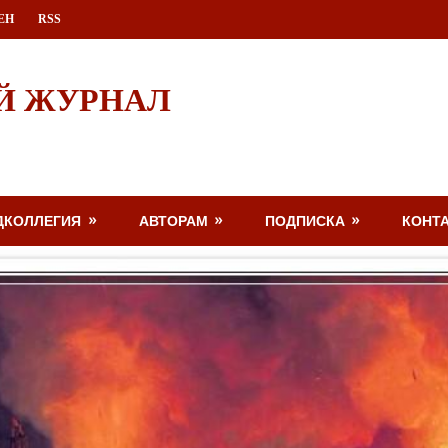
ЕН
RSS
Й ЖУРНАЛ
ДКОЛЛЕГИЯ
АВТОРАМ
ПОДПИСКА
КОНТ