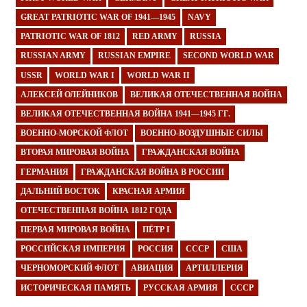
GREAT PATRIOTIC WAR OF 1941—1945
NAVY
PATRIOTIC WAR OF 1812
RED ARMY
RUSSIA
RUSSIAN ARMY
RUSSIAN EMPIRE
SECOND WORLD WAR
USSR
WORLD WAR I
WORLD WAR II
АЛЕКСЕЙ ОЛЕЙНИКОВ
ВЕЛИКАЯ ОТЕЧЕСТВЕННАЯ ВОЙНА
ВЕЛИКАЯ ОТЕЧЕСТВЕННАЯ ВОЙНА 1941—1945 ГГ.
ВОЕННО-МОРСКОЙ ФЛОТ
ВОЕННО-ВОЗДУШНЫЕ СИЛЫ
ВТОРАЯ МИРОВАЯ ВОЙНА
ГРАЖДАНСКАЯ ВОЙНА
ГЕРМАНИЯ
ГРАЖДАНСКАЯ ВОЙНА В РОССИИ
ДАЛЬНИЙ ВОСТОК
КРАСНАЯ АРМИЯ
ОТЕЧЕСТВЕННАЯ ВОЙНА 1812 ГОДА
ПЕРВАЯ МИРОВАЯ ВОЙНА
ПЁТР I
РОССИЙСКАЯ ИМПЕРИЯ
РОССИЯ
СССР
США
ЧЕРНОМОРСКИЙ ФЛОТ
АВИАЦИЯ
АРТИЛЛЕРИЯ
ИСТОРИЧЕСКАЯ ПАМЯТЬ
РУССКАЯ АРМИЯ
СССР