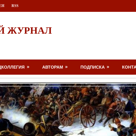
ЕН
RSS
Й ЖУРНАЛ
ДКОЛЛЕГИЯ
АВТОРАМ
ПОДПИСКА
КОНТ