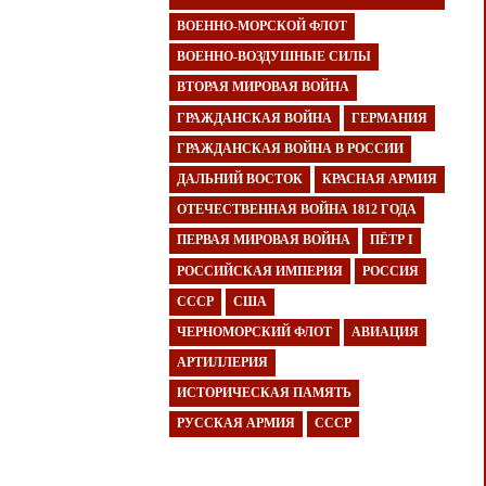
ВОЕННО-МОРСКОЙ ФЛОТ
ВОЕННО-ВОЗДУШНЫЕ СИЛЫ
ВТОРАЯ МИРОВАЯ ВОЙНА
ГРАЖДАНСКАЯ ВОЙНА
ГЕРМАНИЯ
ГРАЖДАНСКАЯ ВОЙНА В РОССИИ
ДАЛЬНИЙ ВОСТОК
КРАСНАЯ АРМИЯ
ОТЕЧЕСТВЕННАЯ ВОЙНА 1812 ГОДА
ПЕРВАЯ МИРОВАЯ ВОЙНА
ПЁТР I
РОССИЙСКАЯ ИМПЕРИЯ
РОССИЯ
СССР
США
ЧЕРНОМОРСКИЙ ФЛОТ
АВИАЦИЯ
АРТИЛЛЕРИЯ
ИСТОРИЧЕСКАЯ ПАМЯТЬ
РУССКАЯ АРМИЯ
СССР