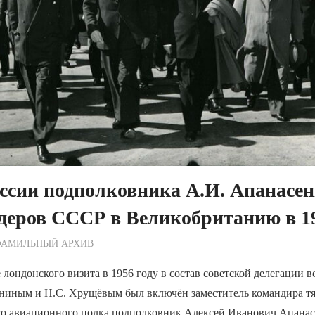
сии подполковника А.И. Апанасенк
деров СССР в Великобританию в 1
ежурный по Редакции
ФАМИЛЬНЫЙ АРХИВ
 лондонского визита в 1956 году в состав советской делегации в
аниным и Н.С. Хрущёвым был включён заместитель командира т
о авиационного полка подполковник Алексей Иванович Апанас