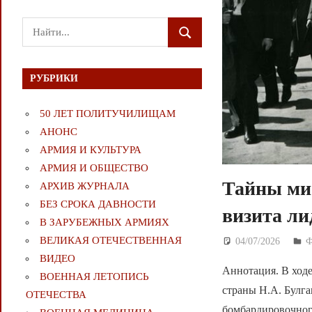
Поиск
ПОИСК
для:
РУБРИКИ
50 ЛЕТ ПОЛИТУЧИЛИЩАМ
АНОНС
АРМИЯ И КУЛЬТУРА
АРМИЯ И ОБЩЕСТВО
Тайны мис
АРХИВ ЖУРНАЛА
БЕЗ СРОКА ДАВНОСТИ
визита ли
В ЗАРУБЕЖНЫХ АРМИЯХ
ВЕЛИКАЯ ОТЕЧЕСТВЕННАЯ
04/07/2026
Д
ВИДЕО
Аннотация. В ходе
ВОЕННАЯ ЛЕТОПИСЬ
страны Н.А. Булг
ОТЕЧЕСТВА
бомбардировочног