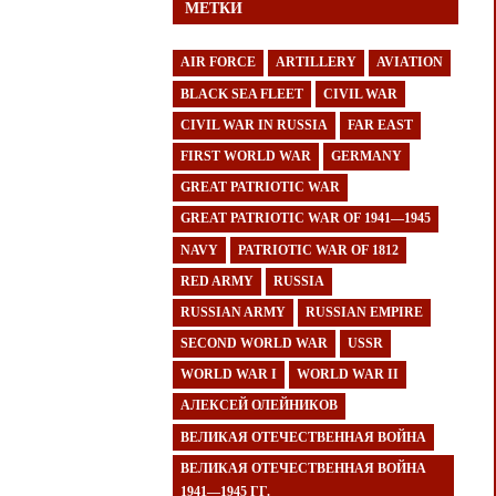
МЕТКИ
AIR FORCE
ARTILLERY
AVIATION
BLACK SEA FLEET
CIVIL WAR
CIVIL WAR IN RUSSIA
FAR EAST
FIRST WORLD WAR
GERMANY
GREAT PATRIOTIC WAR
GREAT PATRIOTIC WAR OF 1941—1945
NAVY
PATRIOTIC WAR OF 1812
RED ARMY
RUSSIA
RUSSIAN ARMY
RUSSIAN EMPIRE
SECOND WORLD WAR
USSR
WORLD WAR I
WORLD WAR II
АЛЕКСЕЙ ОЛЕЙНИКОВ
ВЕЛИКАЯ ОТЕЧЕСТВЕННАЯ ВОЙНА
ВЕЛИКАЯ ОТЕЧЕСТВЕННАЯ ВОЙНА
1941—1945 ГГ.