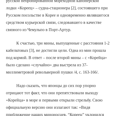
русской небронированной мореходной канонерской
лодки «Кореец» – судна-стационера [2], состоявшего при
Русском посольстве в Корее и одновременно являвшегося
средством курьерской связи, следовавшего в качестве
связного из Чемульпо в Порт-Артур.
К счастью, три мины, выпущенные с расстояния 1-2
кабельтовых [3], не достигли цели. Одна из мин прошла
под кормой. В ответ – после второй мины – с «Корейца»
было сделано «случайно» два выстрела из 37-
миллиметровой револьверной пушки /4, с. 163-166/.
Надо сказать, что японцы до сих пор упорно
отрицают тот факт, что они препятствовали выходу
«Корейца» в море и первыми открыли стрельбу. Свою
официальную версию они излагают так: «Видя
приближение наших миноносцев, “Кореец” уклонился