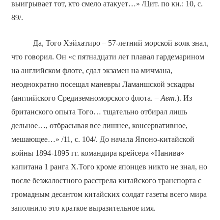
выигрывает тот, кто смело атакует…» /Цит. по кн.: 10, с.
89/.
Да, Того Хэйхатиро – 57-летний морской волк знал,
что говорил. Он «с пятнадцати лет плавал гардемарином
на английском флоте, сдал экзамен на мичмана,
неоднократно посещал маневры Ламаншской эскадры
(английского Средиземноморского флота. –
Авт.
). Из
британского опыта Того… тщательно отбирал лишь
дельное…, отбрасывая все лишнее, консервативное,
мешающее…» /11, с. 104/. До начала Японо-китайской
войны 1894-1895 гг. командира крейсера «Нанива»
капитана 1 ранга Х.Того кроме японцев никто не знал, но
после безжалостного расстрела китайского транспорта с
громадным десантом китайских солдат газеты всего мира
заполнило это краткое выразительное имя.