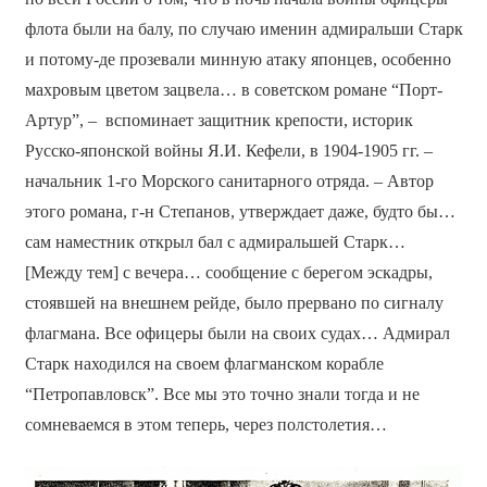
флота были на балу, по случаю именин адмиральши Старк
и потому-де прозевали минную атаку японцев, особенно
махровым цветом зацвела… в советском романе “Порт-
Артур”, – вспоминает защитник крепости, историк
Русско-японской войны Я.И. Кефели, в 1904-1905 гг. –
начальник 1-го Морского санитарного отряда. – Автор
это­го романа, г-н Степанов, утверждает даже, будто бы…
сам наместник открыл бал с адмиральшей Старк…
[Между тем] с вечера… сообщение с берегом эскадры,
стоявшей на внешнем рейде, было прервано по сигналу
флагмана. Все офицеры были на своих судах… Адмирал
Старк находился на своем флагманском корабле
“Петропав­ловск”. Все мы это точно знали тогда и не
сомневаемся в этом теперь, через полстолетия…