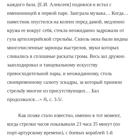
каждого бала. [Е.И. Алексеев] поднялся и встал с
именинницей в первой паре. Заиграла музыка… Когда…
наместник опустился на колено перед дамой, медленно
кружа ее вокруг себя, стекла неожиданно задрожали от
гула артиллерийской стрельбы. Сквозь окна были видны
многочисленные зарницы выстрелов, звуки которых
сливались в сплошные раскаты грома. Весь зал дружно
зааплодировал и танцевальному искусству
превосходительной пары, и неожиданному, столь
своевременному салюту эскадры, за который приняли
стрельбу многие из присутствующих… Бал
продолжался…» /6, с. 3-5/.
Как позже стало известно, именно в тот момент,
когда стрелки часов показывали 23 часа 35 минут (по
порт-артурскому времени), с боевых кораблей 1-й