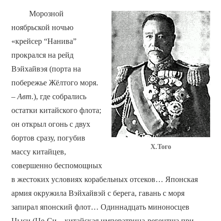
Морозной
ноябрьской ночью
«крейсер “Нанива”
прокрался на рейд
Вэйхайвэя (порта на
побережье Жёлтого моря.
–
Авт.
), где собрались
остатки китайского флота;
он открыл огонь с двух
бортов сразу, погубив
Х.Того
массу китайцев,
совершенно беспомощных
в жестоких условиях корабельных отсеков… Японская
армия окружила Вэйхайвэй с берега, гавань с моря
запирал японский флот… Одиннадцать миноносцев
Цыси (Це-Си – китайская императрица-регентша при