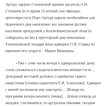
Артур» лауреат Сталинской премии писатель А.Н.
Степанов (в то время 12-летний сын офицера-
артиллериста) в Порт-Артуре царило необычайное для
будничного дня оживление: все чиновное русское
население арендуемой у Китая Квантунской области
собиралось на бал в просторный дом начальника
Тихоокеанской эскадры вице-адмирала О.В. Старка на
именины его супруги – Марии Ивановны.
«Уже с семи часов вечера к адмиральскому дому
стали съезжаться и сходиться многочисленные гости…
Дежурный вестовой доложил о прибытии самого
наместника [генерал-адъютанта Е.И. Алексеева]. Адмирал
с женой поспешили ему навстречу… [Вскоре по
программе вечера начались танцы]… Дошла очередь до
мазурки, считавшейся, по артурским обычаям, гвоздем