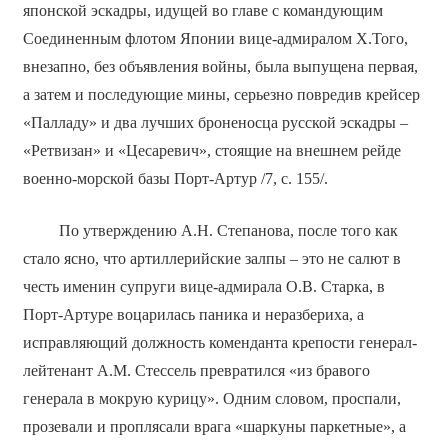
японской эскадры, идущей во главе с командующим
Соединенным флотом Японии вице-адмиралом Х.Того,
внезапно, без объявления войны, была выпущена первая,
а затем и последующие мины, серьезно повредив крейсер
«Палладу» и два лучших броненосца русской эскадры –
«Ретвизан» и «Цесаревич», стоящие на внешнем рейде
военно-морской базы Порт-Артур /7, с. 155/.
По утверждению А.Н. Степанова, после того как
стало ясно, что артиллерийские залпы – это не салют в
честь именин супруги вице-адмирала О.В. Старка, в
Порт-Артуре воцарилась паника и неразбериха, а
исправляющий должность коменданта крепости генерал-
лейтенант А.М. Стессель превратился «из бравого
генерала в мокрую курицу». Одним словом, проспали,
прозевали и проплясали врага «шаркуны паркетные», а