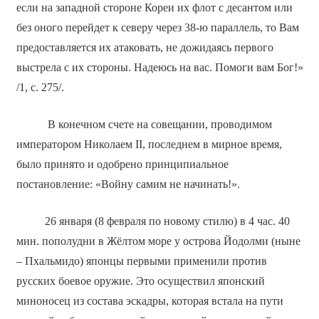
если на западной стороне Кореи их флот с десантом или
без оного перейдет к северу через 38-ю параллель, то Вам
предоставляется их атаковать, не дожидаясь первого
выстрела с их стороны. Надеюсь на вас. Помоги вам Бог!»
/1, с. 275/.
В конечном счете на совещании, проводимом
императором Николаем II, последнем в мирное время,
было принято и одобрено принципиальное
постановление: «Войну самим не начинать!».
26 января (8 февраля по новому стилю) в 4 час. 40
мин. пополудни в Жёлтом море у острова Йодолми (ныне
– Пхальмидо) японцы первыми применили против
русских боевое оружие. Это осуществил японский
миноносец из состава эскадры, которая встала на пути