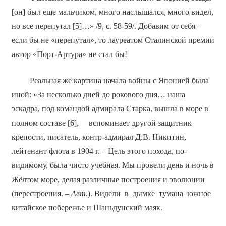
[он] был еще мальчиком, много наслышался, много видел,
но все пе­репутал [5]…» /9, с. 58-59/. Добавим от себя –
если бы не «перепутал», то лауреатом Сталинской премии
автор «Порт-Артура» не стал бы!
Реальная же картина начала войны с Японией была
иной: «За несколько дней до рокового дня… наша
эскадра, под командой адмирала Старка, вышла в море в
полном составе [6], – вспоминает другой защитник
крепости, писатель, контр-адмирал Д.В. Никитин,
лейтенант флота в 1904 г. – Цель этого похода, по-
видимому, была чисто учебная. Мы провели день и ночь в
Жёлтом море, делая различные построения и эволюции
(перестроения. –
Авт
.). Видели в дымке тумана южное
китайское побережье и Шаньдунский маяк.