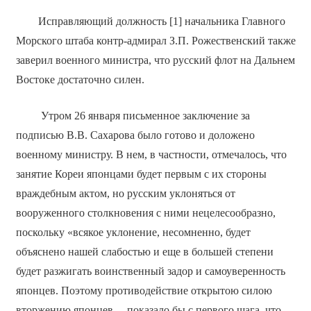
Исправляющий должность [1] начальника Главного
Морского штаба контр-адмирал З.П. Рожественский также
заверил военного министра, что русский флот на Дальнем
Востоке достаточно силен.
Утром 26 января письменное заключение за
подписью В.В. Сахарова было готово и доложено
военному министру. В нем, в частности, отмечалось, что
занятие Кореи японцами будет первым с их стороны
враждебным актом, но русским уклоняться от
вооруженного столкновения с ними нецелесообразно,
поскольку «всякое уклонение, несомненно, будет
объяснено нашей слабостью и еще в большей степени
будет разжигать воинственный задор и самоуверенность
японцев. Поэтому противодействие открытою силою
вторжению японцев… показало бы с первого шага, что