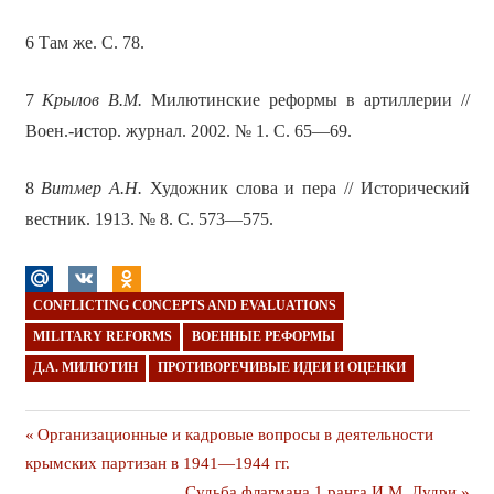
6 Там же. С. 78.
7
Крылов В.М.
Милютинские реформы в артиллерии //
Воен.-истор. журнал. 2002. № 1. С. 65—69.
8
Витмер А.Н.
Художник слова и пера // Исторический
вестник. 1913. № 8. С. 573—575.
CONFLICTING CONCEPTS AND EVALUATIONS
MILITARY REFORMS
ВОЕННЫЕ РЕФОРМЫ
Д.А. МИЛЮТИН
ПРОТИВОРЕЧИВЫЕ ИДЕИ И ОЦЕНКИ
Навигация
Предыдущая
Организационные и кадровые вопросы в деятельности
публикация
крымских партизан в 1941—1944 гг.
по
Следующая
Судьба флагмана 1 ранга И.М. Лудри