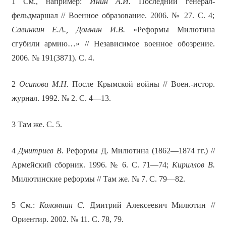
1 См., например:
Инин А.И.
Последний генерал-
фельдмаршал // Военное образование. 2006. № 27. С. 4;
Савинкин Е.А., Домнин И.В.
«Реформы Милютина
сгубили армию…» // Независимое военное обозрение.
2006. № 191(3871). С. 4.
2
Осипова М.Н.
После Крымской войны // Воен.-истор.
журнал. 1992. № 2. С. 4—13.
3 Там же. С. 5.
4
Дмитриев В.
Реформы Д. Милютина (1862—1874 гг.) //
Армейский сборник. 1996. № 6. С. 71—74;
Кириллов В.
Милютинские реформы // Там же. № 7. С. 79—82.
5 См.:
Коломнин С.
Дмитрий Алексеевич Милютин //
Ориентир. 2002. № 11. С. 78, 79.