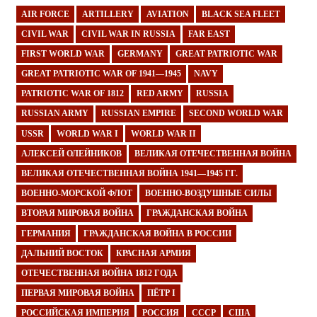
AIR FORCE
ARTILLERY
AVIATION
BLACK SEA FLEET
CIVIL WAR
CIVIL WAR IN RUSSIA
FAR EAST
FIRST WORLD WAR
GERMANY
GREAT PATRIOTIC WAR
GREAT PATRIOTIC WAR OF 1941—1945
NAVY
PATRIOTIC WAR OF 1812
RED ARMY
RUSSIA
RUSSIAN ARMY
RUSSIAN EMPIRE
SECOND WORLD WAR
USSR
WORLD WAR I
WORLD WAR II
АЛЕКСЕЙ ОЛЕЙНИКОВ
ВЕЛИКАЯ ОТЕЧЕСТВЕННАЯ ВОЙНА
ВЕЛИКАЯ ОТЕЧЕСТВЕННАЯ ВОЙНА 1941—1945 ГГ.
ВОЕННО-МОРСКОЙ ФЛОТ
ВОЕННО-ВОЗДУШНЫЕ СИЛЫ
ВТОРАЯ МИРОВАЯ ВОЙНА
ГРАЖДАНСКАЯ ВОЙНА
ГЕРМАНИЯ
ГРАЖДАНСКАЯ ВОЙНА В РОССИИ
ДАЛЬНИЙ ВОСТОК
КРАСНАЯ АРМИЯ
ОТЕЧЕСТВЕННАЯ ВОЙНА 1812 ГОДА
ПЕРВАЯ МИРОВАЯ ВОЙНА
ПЁТР I
РОССИЙСКАЯ ИМПЕРИЯ
РОССИЯ
СССР
США