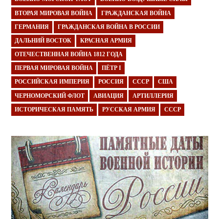
ВТОРАЯ МИРОВАЯ ВОЙНА
ГРАЖДАНСКАЯ ВОЙНА
ГЕРМАНИЯ
ГРАЖДАНСКАЯ ВОЙНА В РОССИИ
ДАЛЬНИЙ ВОСТОК
КРАСНАЯ АРМИЯ
ОТЕЧЕСТВЕННАЯ ВОЙНА 1812 ГОДА
ПЕРВАЯ МИРОВАЯ ВОЙНА
ПЁТР I
РОССИЙСКАЯ ИМПЕРИЯ
РОССИЯ
СССР
США
ЧЕРНОМОРСКИЙ ФЛОТ
АВИАЦИЯ
АРТИЛЛЕРИЯ
ИСТОРИЧЕСКАЯ ПАМЯТЬ
РУССКАЯ АРМИЯ
СССР