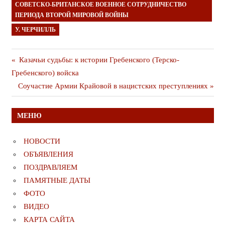
СОВЕТСКО-БРИТАНСКОЕ ВОЕННОЕ СОТРУДНИЧЕСТВО
ПЕРИОДА ВТОРОЙ МИРОВОЙ ВОЙНЫ
У. ЧЕРЧИЛЛЬ
Навигация
Предыдущая
Казачьи судьбы: к истории Гребенского (Терско-
публикация
Гребенского) войска
по
Следующая
Соучастие Армии Крайовой в нацистских преступлениях
записям
публикация
МЕНЮ
НОВОСТИ
ОБЪЯВЛЕНИЯ
ПОЗДРАВЛЯЕМ
ПАМЯТНЫЕ ДАТЫ
ФОТО
ВИДЕО
КАРТА САЙТА