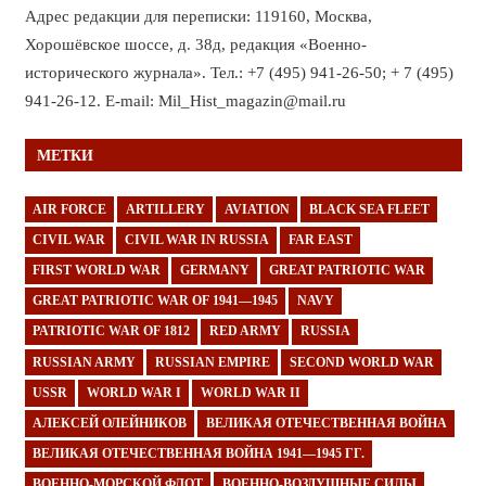
Адрес редакции для переписки: 119160, Москва,
Хорошёвское шоссе, д. 38д, редакция «Военно-
исторического журнала». Тел.: +7 (495) 941-26-50; + 7 (495)
941-26-12. E-mail: Mil_Hist_magazin@mail.ru
МЕТКИ
AIR FORCE
ARTILLERY
AVIATION
BLACK SEA FLEET
CIVIL WAR
CIVIL WAR IN RUSSIA
FAR EAST
FIRST WORLD WAR
GERMANY
GREAT PATRIOTIC WAR
GREAT PATRIOTIC WAR OF 1941—1945
NAVY
PATRIOTIC WAR OF 1812
RED ARMY
RUSSIA
RUSSIAN ARMY
RUSSIAN EMPIRE
SECOND WORLD WAR
USSR
WORLD WAR I
WORLD WAR II
АЛЕКСЕЙ ОЛЕЙНИКОВ
ВЕЛИКАЯ ОТЕЧЕСТВЕННАЯ ВОЙНА
ВЕЛИКАЯ ОТЕЧЕСТВЕННАЯ ВОЙНА 1941—1945 ГГ.
ВОЕННО-МОРСКОЙ ФЛОТ
ВОЕННО-ВОЗДУШНЫЕ СИЛЫ