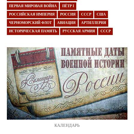
ПЕРВАЯ МИРОВАЯ ВОЙНА
ПЁТР I
РОССИЙСКАЯ ИМПЕРИЯ
РОССИЯ
СССР
США
ЧЕРНОМОРСКИЙ ФЛОТ
АВИАЦИЯ
АРТИЛЛЕРИЯ
ИСТОРИЧЕСКАЯ ПАМЯТЬ
РУССКАЯ АРМИЯ
СССР
КАЛЕНДАРЬ