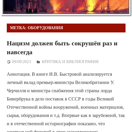
МЕТКА:
ОБОРУДОВАНИЯ
Нацизм должен быть сокрушён раз и
навсегда
09/09/2023
Дежурный по Редакции
КРИТИКА И БИБЛИОГРАФИЯ
Аннотация. В книге И.В. Быстровой анализируется
личный вклад премьер-министра Великобритании У.
Черчилля и министра снабжения этой страны лорда
Бивербрука в дело поставок в СССР в годы Великой
Отечественной войны вооружений, военных материалов,
сырья, оборудования и т.д. Впервые как в зарубежной, так
и в отечественной историографии показано, что
центральной фигурой в этом экономическом