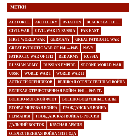
МЕТКИ
AIR FORCE
ARTILLERY
AVIATION
BLACK SEA FLEET
CIVIL WAR
CIVIL WAR IN RUSSIA
FAR EAST
FIRST WORLD WAR
GERMANY
GREAT PATRIOTIC WAR
GREAT PATRIOTIC WAR OF 1941—1945
NAVY
PATRIOTIC WAR OF 1812
RED ARMY
RUSSIA
RUSSIAN ARMY
RUSSIAN EMPIRE
SECOND WORLD WAR
USSR
WORLD WAR I
WORLD WAR II
АЛЕКСЕЙ ОЛЕЙНИКОВ
ВЕЛИКАЯ ОТЕЧЕСТВЕННАЯ ВОЙНА
ВЕЛИКАЯ ОТЕЧЕСТВЕННАЯ ВОЙНА 1941—1945 ГГ.
ВОЕННО-МОРСКОЙ ФЛОТ
ВОЕННО-ВОЗДУШНЫЕ СИЛЫ
ВТОРАЯ МИРОВАЯ ВОЙНА
ГРАЖДАНСКАЯ ВОЙНА
ГЕРМАНИЯ
ГРАЖДАНСКАЯ ВОЙНА В РОССИИ
ДАЛЬНИЙ ВОСТОК
КРАСНАЯ АРМИЯ
ОТЕЧЕСТВЕННАЯ ВОЙНА 1812 ГОДА