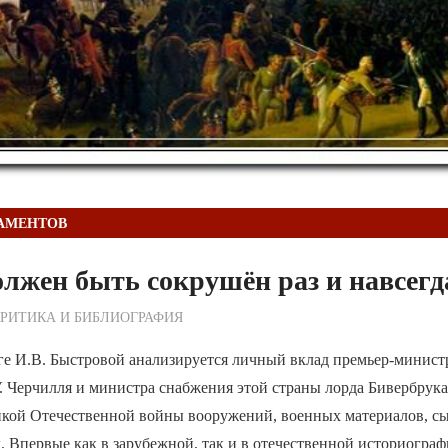
АМЕНТОВ
лжен быть сокрушён раз и навсегд
ежурный по Редакции
РИТИКА И БИБЛИОГРАФИЯ
ге И.В. Быстровой анализируется личный вклад премьер-минист
 Черчилля и министра снабжения этой страны лорда Бивербрука 
кой Отечественной войны вооружений, военных материалов, сы
д. Впервые как в зарубежной, так и в отечественной историограф