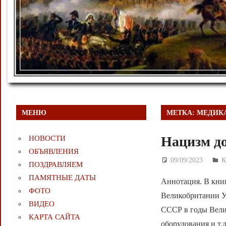
МЕНЮ
МЕТКА:
МЕДИК
Нацизм до
НОВОСТИ
ОБЪЯВЛЕНИЯ
09/09/2023
Д
К
ПОЗДРАВЛЯЕМ
ПАМЯТНЫЕ ДАТЫ
Аннотация. В кни
ФОТО
Великобритании У.
ВИДЕО
СССР в годы Вели
КАРТА САЙТА
оборудования и т.