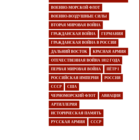
ВОЕННО-МОРСКОЙ ФЛОТ
ВОЕННО-ВОЗДУШНЫЕ СИЛЫ
ВТОРАЯ МИРОВАЯ ВОЙНА
ГРАЖДАНСКАЯ ВОЙНА
ГЕРМАНИЯ
ГРАЖДАНСКАЯ ВОЙНА В РОССИИ
ДАЛЬНИЙ ВОСТОК
КРАСНАЯ АРМИЯ
ОТЕЧЕСТВЕННАЯ ВОЙНА 1812 ГОДА
ПЕРВАЯ МИРОВАЯ ВОЙНА
ПЁТР I
РОССИЙСКАЯ ИМПЕРИЯ
РОССИЯ
СССР
США
ЧЕРНОМОРСКИЙ ФЛОТ
АВИАЦИЯ
АРТИЛЛЕРИЯ
ИСТОРИЧЕСКАЯ ПАМЯТЬ
РУССКАЯ АРМИЯ
СССР