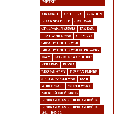
МЕТКИ
AIR FORCE
ARTILLERY
AVIATION
BLACK SEA FLEET
CIVIL WAR
CIVIL WAR IN RUSSIA
FAR EAST
FIRST WORLD WAR
GERMANY
GREAT PATRIOTIC WAR
GREAT PATRIOTIC WAR OF 1941—1945
NAVY
PATRIOTIC WAR OF 1812
RED ARMY
RUSSIA
RUSSIAN ARMY
RUSSIAN EMPIRE
SECOND WORLD WAR
USSR
WORLD WAR I
WORLD WAR II
АЛЕКСЕЙ ОЛЕЙНИКОВ
ВЕЛИКАЯ ОТЕЧЕСТВЕННАЯ ВОЙНА
ВЕЛИКАЯ ОТЕЧЕСТВЕННАЯ ВОЙНА
1941—1945 ГГ.