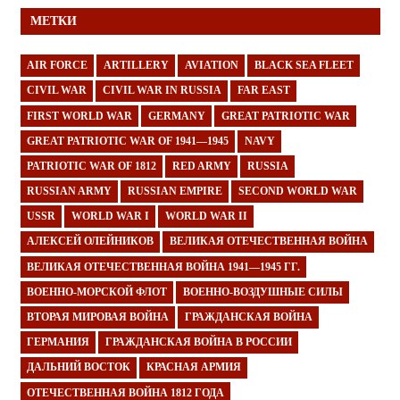
МЕТКИ
AIR FORCE
ARTILLERY
AVIATION
BLACK SEA FLEET
CIVIL WAR
CIVIL WAR IN RUSSIA
FAR EAST
FIRST WORLD WAR
GERMANY
GREAT PATRIOTIC WAR
GREAT PATRIOTIC WAR OF 1941—1945
NAVY
PATRIOTIC WAR OF 1812
RED ARMY
RUSSIA
RUSSIAN ARMY
RUSSIAN EMPIRE
SECOND WORLD WAR
USSR
WORLD WAR I
WORLD WAR II
АЛЕКСЕЙ ОЛЕЙНИКОВ
ВЕЛИКАЯ ОТЕЧЕСТВЕННАЯ ВОЙНА
ВЕЛИКАЯ ОТЕЧЕСТВЕННАЯ ВОЙНА 1941—1945 ГГ.
ВОЕННО-МОРСКОЙ ФЛОТ
ВОЕННО-ВОЗДУШНЫЕ СИЛЫ
ВТОРАЯ МИРОВАЯ ВОЙНА
ГРАЖДАНСКАЯ ВОЙНА
ГЕРМАНИЯ
ГРАЖДАНСКАЯ ВОЙНА В РОССИИ
ДАЛЬНИЙ ВОСТОК
КРАСНАЯ АРМИЯ
ОТЕЧЕСТВЕННАЯ ВОЙНА 1812 ГОДА