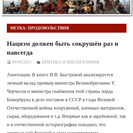
МЕТКА:
ПРОДОВОЛЬСТВИЯ
Нацизм должен быть сокрушён раз и
навсегда
09/09/2023
Дежурный по Редакции
КРИТИКА И БИБЛИОГРАФИЯ
Аннотация. В книге И.В. Быстровой анализируется
личный вклад премьер-министра Великобритании У.
Черчилля и министра снабжения этой страны лорда
Бивербрука в дело поставок в СССР в годы Великой
Отечественной войны вооружений, военных материалов,
сырья, оборудования и т.д. Впервые как в зарубежной, так
и в отечественной историографии показано, что
центральной фигурой в этом экономическом