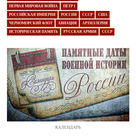
ПЕРВАЯ МИРОВАЯ ВОЙНА
ПЁТР I
РОССИЙСКАЯ ИМПЕРИЯ
РОССИЯ
СССР
США
ЧЕРНОМОРСКИЙ ФЛОТ
АВИАЦИЯ
АРТИЛЛЕРИЯ
ИСТОРИЧЕСКАЯ ПАМЯТЬ
РУССКАЯ АРМИЯ
СССР
КАЛЕНДАРЬ