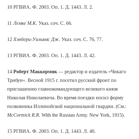
10 РГВИА. Ф. 2003. Оп. 1. Д. 1443. Л. 2.
11
Лемке
М.К.
Указ. соч. С. 66.
12
Хэнбери-Уильямс Дж.
Указ. соч. С. 76, 77.
13 РГВИА. Ф. 2003. Оп. 1. Д. 1443. Л. 42.
14
Роберт Маккормик
— редактор и издатель «Чикаго
Трибун». Весной 1915 г. посетил русский фронт по
приглашению главнокомандующего великого князя
Николая Николаевича. Во время поездки носил форму
полковника Иллинойской национальной гвардии. (См.:
Мс
Cormick
R
.
R
.
With the Russian Army. New York, 1915).
15 РГВИА. Ф. 2003. Оп. 1. Д. 1443. Л. 40.