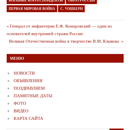
ВОЕННЫЕ КОРРЕСПОНДЕНТЫ
ОБРАЗ РОССИИ
ПЕРВАЯ МИРОВАЯ ВОЙНА
С. УОШБЕРН
Навигация
Предыдущая
Генерал от инфантерии Е.Ф. Комаровский — один из
публикация
основателей внутренней стражи России
по
Следующая
Великая Отечественная война в творчестве В.М. Клыкова
записям
публикация
МЕНЮ
НОВОСТИ
ОБЪЯВЛЕНИЯ
ПОЗДРАВЛЯЕМ
ПАМЯТНЫЕ ДАТЫ
ФОТО
ВИДЕО
КАРТА САЙТА