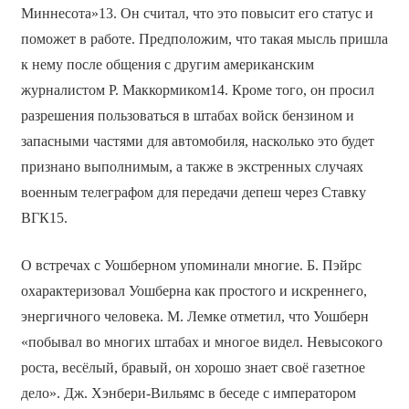
Миннесота»13. Он считал, что это повысит его статус и
поможет в работе. Предположим, что такая мысль пришла
к нему после общения с другим американским
журналистом Р. Маккормиком14. Кроме того, он просил
разрешения пользоваться в штабах войск бензином и
запасными частями для автомобиля, насколько это будет
признано выполнимым, а также в экстренных случаях
военным телеграфом для передачи депеш через Ставку
ВГК15.
О встречах с Уошберном упоминали многие. Б. Пэйрс
охарактеризовал Уошберна как простого и искреннего,
энергичного человека. М. Лемке отметил, что Уошберн
«побывал во многих штабах и многое видел. Невысокого
роста, весёлый, бравый, он хорошо знает своё газетное
дело». Дж. Хэнбери-Вильямс в беседе с императором