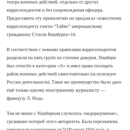
театра военных действий, отдельно от других
корреспондентов и без сопровождения офицера.
Предоставить эту привилегию он предлагал «известному
корреспонденту газеты “Таймс“ американскому
гражданину Стэнли Вашбурну»16.
В соответствии с новыми правилами корреспондентов
разделили на пять групп по степени доверия. Уошберн
был отнесён к категории «А» и имел право посещать
район военных действий самостоятельно (за полезную
России деятельность). Такое же преимущество было дано
ещё только одному иностранному журналисту —
французу Л. Нодо.
Тем не менее с Уошберном случилось «недоразумение»,
грозившее потерей этого авторитета. Была перехвачена
германская радиограмма от 5(18) июля 1916 года, в