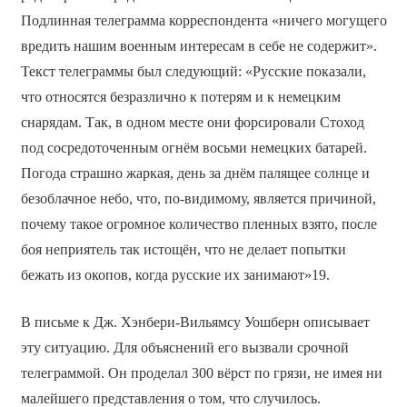
Подлинная телеграмма корреспондента «ничего могущего
вредить нашим военным интересам в себе не содержит».
Текст телеграммы был следующий: «Русские показали,
что относятся безразлично к потерям и к немецким
снарядам. Так, в одном месте они форсировали Стоход
под сосредоточенным огнём восьми немецких батарей.
Погода страшно жаркая, день за днём палящее солнце и
безоблачное небо, что, по-видимому, является причиной,
почему такое огромное количество пленных взято, после
боя неприятель так истощён, что не делает попытки
бежать из окопов, когда русские их занимают»19.
В письме к Дж. Хэнбери-Вильямсу Уошберн описывает
эту ситуацию. Для объяснений его вызвали срочной
телеграммой. Он проделал 300 вёрст по грязи, не имея ни
малейшего представления о том, что случилось.