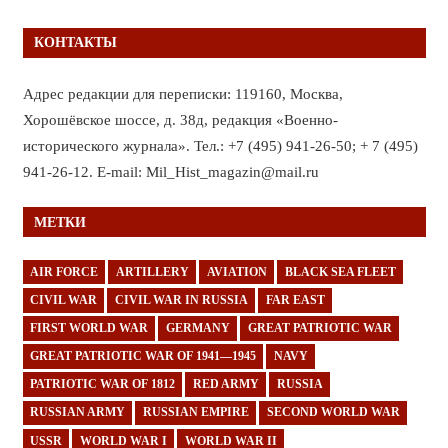
КОНТАКТЫ
Адрес редакции для переписки: 119160, Москва,
Хорошёвское шоссе, д. 38д, редакция «Военно-
исторического журнала». Тел.: +7 (495) 941-26-50; + 7 (495)
941-26-12. E-mail: Mil_Hist_magazin@mail.ru
МЕТКИ
AIR FORCE
ARTILLERY
AVIATION
BLACK SEA FLEET
CIVIL WAR
CIVIL WAR IN RUSSIA
FAR EAST
FIRST WORLD WAR
GERMANY
GREAT PATRIOTIC WAR
GREAT PATRIOTIC WAR OF 1941—1945
NAVY
PATRIOTIC WAR OF 1812
RED ARMY
RUSSIA
RUSSIAN ARMY
RUSSIAN EMPIRE
SECOND WORLD WAR
USSR
WORLD WAR I
WORLD WAR II