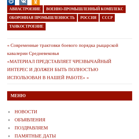
АВИАСТРОЕНИЕ
ВОЕННО-ПРОМЫШЛЕННЫЙ КОМПЛЕКС
ОБОРОННАЯ ПРОМЫШЛЕННОСТЬ
РОССИЯ
СССР
ТАНКОСТРОЕНИЕ
Навигация
Предыдущая
Современные трактовки боевого порядка рыцарской
публикация
кавалерии Средневековья
по
Следующая
«МАТЕРИАЛ ПРЕДСТАВЛЯЕТ ЧРЕЗВЫЧАЙНЫЙ
записям
публикация
ИНТЕРЕС И ДОЛЖЕН БЫТЬ ПОЛНОСТЬЮ
ИСПОЛЬЗОВАН В НАШЕЙ РАБОТЕ»
МЕНЮ
НОВОСТИ
ОБЪЯВЛЕНИЯ
ПОЗДРАВЛЯЕМ
ПАМЯТНЫЕ ДАТЫ