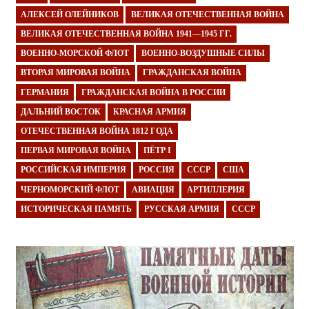
АЛЕКСЕЙ ОЛЕЙНИКОВ
ВЕЛИКАЯ ОТЕЧЕСТВЕННАЯ ВОЙНА
ВЕЛИКАЯ ОТЕЧЕСТВЕННАЯ ВОЙНА 1941—1945 ГГ.
ВОЕННО-МОРСКОЙ ФЛОТ
ВОЕННО-ВОЗДУШНЫЕ СИЛЫ
ВТОРАЯ МИРОВАЯ ВОЙНА
ГРАЖДАНСКАЯ ВОЙНА
ГЕРМАНИЯ
ГРАЖДАНСКАЯ ВОЙНА В РОССИИ
ДАЛЬНИЙ ВОСТОК
КРАСНАЯ АРМИЯ
ОТЕЧЕСТВЕННАЯ ВОЙНА 1812 ГОДА
ПЕРВАЯ МИРОВАЯ ВОЙНА
ПЁТР I
РОССИЙСКАЯ ИМПЕРИЯ
РОССИЯ
СССР
США
ЧЕРНОМОРСКИЙ ФЛОТ
АВИАЦИЯ
АРТИЛЛЕРИЯ
ИСТОРИЧЕСКАЯ ПАМЯТЬ
РУССКАЯ АРМИЯ
СССР