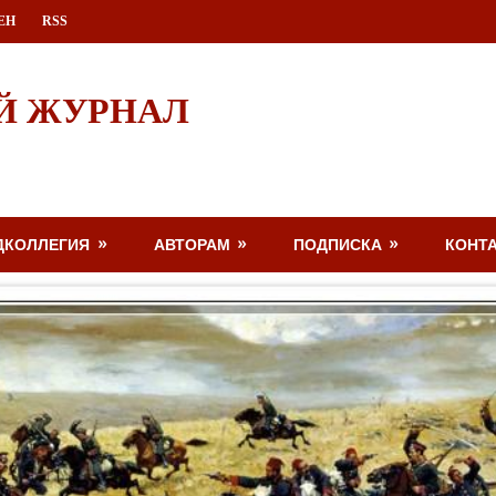
ЕН
RSS
Й ЖУРНАЛ
ДКОЛЛЕГИЯ
АВТОРАМ
ПОДПИСКА
КОНТ