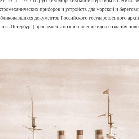
е в 1915—1917 гг. русским Морским министерством в г. Николае
ктромеханических приборов и устройств для морской и берегово
убликовавшихся документов Российского государственного архи
Санкт-Петербург) прослежены возникновение идеи создания ново