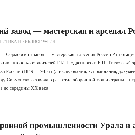
й завод — мастерская и арсенал Р
ежурный по Редакции
РИТИКА И БИБЛИОГРАФИЯ
Сормовский завод — мастерская и арсенал России Аннотация.
рник авторов-составителей Е.И. Подрепного и Е.П. Титкова «С
нал России (1849—1945 гг.): исследования, вспоминания, докуме
ду Сормовского завода в развитие оборонной мощи страны в пе
а до середины XX века.
оронной промышленности Урала в 