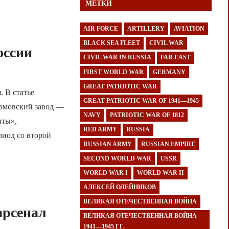
МЕТКИ
AIR FORCE
ARTILLERY
AVIATION
BLACK SEA FLEET
CIVIL WAR
оссии
CIVIL WAR IN RUSSIA
FAR EAST
FIRST WORLD WAR
GERMANY
GREAT PATRIOTIC WAR
 В статье
GREAT PATRIOTIC WAR OF 1941—1945
ормовский завод —
NAVY
PATRIOTIC WAR OF 1812
нты»,
RED ARMY
RUSSIA
риод со второй
RUSSIAN ARMY
RUSSIAN EMPIRE
SECOND WORLD WAR
USSR
WORLD WAR I
WORLD WAR II
АЛЕКСЕЙ ОЛЕЙНИКОВ
ВЕЛИКАЯ ОТЕЧЕСТВЕННАЯ ВОЙНА
арсенал
ВЕЛИКАЯ ОТЕЧЕСТВЕННАЯ ВОЙНА
1941—1945 ГГ.