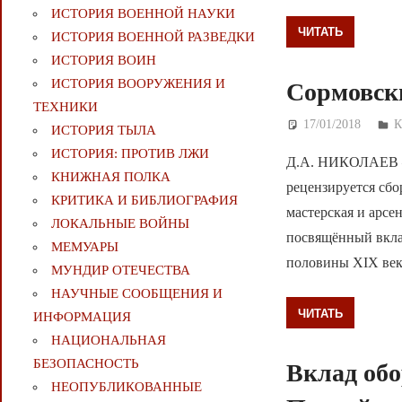
ИСТОРИЯ ВОЕННОЙ НАУКИ
ЧИТАТЬ
ИСТОРИЯ ВОЕННОЙ РАЗВЕДКИ
ИСТОРИЯ ВОИН
ИСТОРИЯ ВООРУЖЕНИЯ И
Сормовски
ТЕХНИКИ
17/01/2018
Д
К
ИСТОРИЯ ТЫЛА
ИСТОРИЯ: ПРОТИВ ЛЖИ
Д.А. НИКОЛАЕВ — 
КНИЖНАЯ ПОЛКА
рецензируется сбо
КРИТИКА И БИБЛИОГРАФИЯ
мастерская и арсе
ЛОКАЛЬНЫЕ ВОЙНЫ
посвящённый вкла
МЕМУАРЫ
половины XIX век
МУНДИР ОТЕЧЕСТВА
НАУЧНЫЕ СООБЩЕНИЯ И
ЧИТАТЬ
ИНФОРМАЦИЯ
НАЦИОНАЛЬНАЯ
БЕЗОПАСНОСТЬ
Вклад об
НЕОПУБЛИКОВАННЫЕ