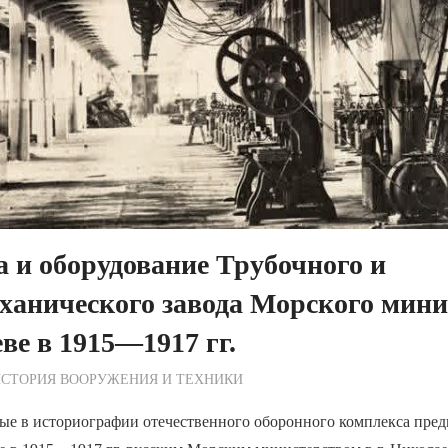
 и оборудование Трубочного и
ханического завода Морского мини
ве в 1915—1917 гг.
ежурный по Редакции
СТОРИЯ ВООРУЖЕНИЯ И ТЕХНИКИ
ые в историографии отечественного оборонного комплекса пред