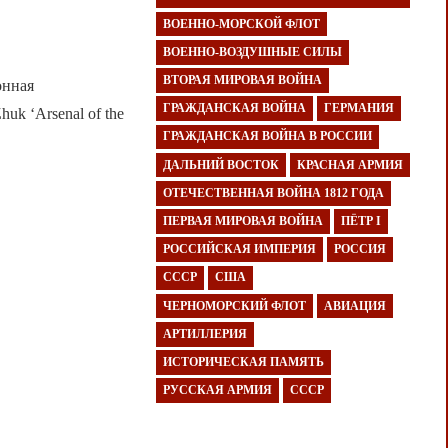
ВОЕННО-МОРСКОЙ ФЛОТ
ВОЕННО-ВОЗДУШНЫЕ СИЛЫ
ВТОРАЯ МИРОВАЯ ВОЙНА
онная
ГРАЖДАНСКАЯ ВОЙНА
ГЕРМАНИЯ
uk ‘Arsenal of the
ГРАЖДАНСКАЯ ВОЙНА В РОССИИ
ДАЛЬНИЙ ВОСТОК
КРАСНАЯ АРМИЯ
ОТЕЧЕСТВЕННАЯ ВОЙНА 1812 ГОДА
ПЕРВАЯ МИРОВАЯ ВОЙНА
ПЁТР I
РОССИЙСКАЯ ИМПЕРИЯ
РОССИЯ
СССР
США
ЧЕРНОМОРСКИЙ ФЛОТ
АВИАЦИЯ
АРТИЛЛЕРИЯ
ИСТОРИЧЕСКАЯ ПАМЯТЬ
РУССКАЯ АРМИЯ
СССР