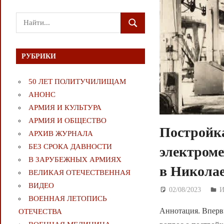
Поиск
ПОИСК
для:
РУБРИКИ
50 ЛЕТ ПОЛИТУЧИЛИЩАМ
АНОНС
АРМИЯ И КУЛЬТУРА
АРМИЯ И ОБЩЕСТВО
Постройка
АРХИВ ЖУРНАЛА
БЕЗ СРОКА ДАВНОСТИ
электроме
В ЗАРУБЕЖНЫХ АРМИЯХ
в Николае
ВЕЛИКАЯ ОТЕЧЕСТВЕННАЯ
ВИДЕО
02/08/2023
Д
И
ВОЕННАЯ ЛЕТОПИСЬ
Аннотация. Вперв
ОТЕЧЕСТВА