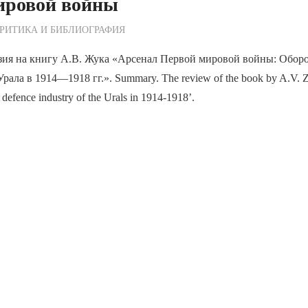
ировой войны
ежурный по Редакции
РИТИКА И БИБЛИОГРАФИЯ
зия на книгу А.В. Жука «Арсенал Первой мировой войны: Обор
ла в 1914—1918 гг.». Summary. The review of the book by A.V. Zh
 defence industry of the Urals in 1914-1918’.