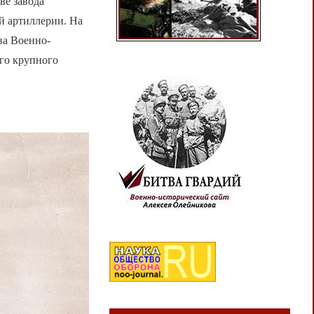
ве завода
й артиллерии. На
ва Военно-
го крупного