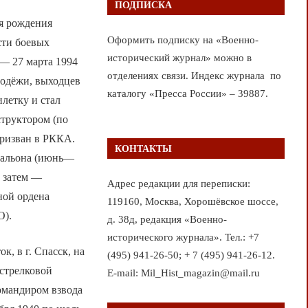
ПОДПИСКА
ня рождения
Оформить подписку на «Военно-
сти боевых
исторический журнал» можно в
 — 27 марта 1994
отделениях связи. Индекс журнала по
лодёжи, выходцев
каталогу «Пресса России» – 39887.
илетку и стал
структором (по
 призван в РККА.
КОНТАКТЫ
атальона (июнь—
, затем —
Адрес редакции для переписки:
ной ордена
119160, Москва, Хорошёвское шоссе,
О).
д. 38д, редакция «Военно-
исторического журнала». Тел.: +7
, в г. Спасск, на
(495) 941-26-50; + 7 (495) 941-26-12.
 стрелковой
E-mail: Mil_Hist_magazin@mail.ru
командиром взвода