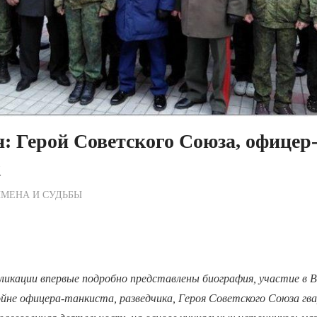
н: Герой Советского Союза, офицер
к
ежурный по Редакции
МЕНА И СУДЬБЫ
ликации впервые подробно представлены биография, участие в В
не офицера-танкиста, разведчика, Героя Советского Союза гва