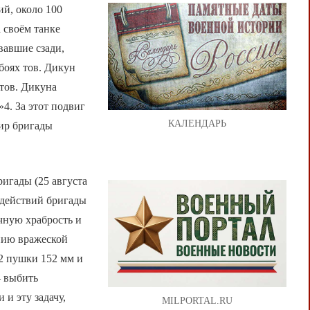
ий, около 100
 своём танке
вавшие сзади,
боях тов. Дикун
тов. Дикуна
4. За этот подвиг
КАЛЕНДАРЬ
дир бригады
игады (25 августа
 действий бригады
ичную храбрость и
инию вражеской
 2 пушки 152 мм и
— выбить
 и эту задачу,
MILPORTAL.RU