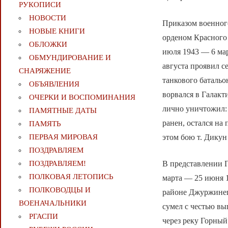
РУКОПИСИ
НОВОСТИ
Приказом военного
НОВЫЕ КНИГИ
орденом Красного 
ОБЛОЖКИ
июля 1943 — 6 мар
ОБМУНДИРОВАНИЕ И
августа проявил 
СНАРЯЖЕНИЕ
танкового батальо
ОБЪЯВЛЕНИЯ
ворвался в Галакт
ОЧЕРКИ И ВОСПОМИНАНИЯ
лично уничтожил: 
ПАМЯТНЫЕ ДАТЫ
ранен, остался на 
ПАМЯТЬ
этом бою т. Дикун
ПЕРВАЯ МИРОВАЯ
ПОЗДРАВЛЯЕМ
В представлении Г
ПОЗДРАВЛЯЕМ!
ПОЛКОВАЯ ЛЕТОПИСЬ
марта — 25 июня 1
ПОЛКОВОДЦЫ И
районе Джуржинец,
ВОЕНАЧАЛЬНИКИ
сумел с честью вы
РГАСПИ
через реку Горный