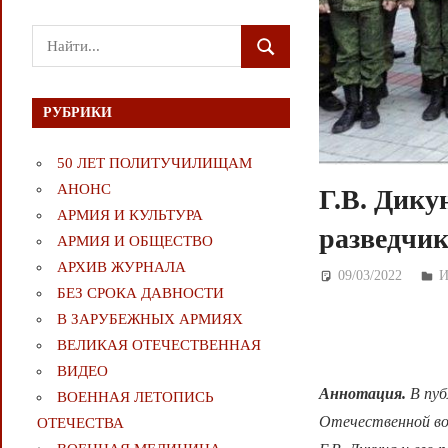
Поиск
ПОИСК
для:
РУБРИКИ
50 ЛЕТ ПОЛИТУЧИЛИЩАМ
АНОНС
Г.В. Дику
АРМИЯ И КУЛЬТУРА
разведчи
АРМИЯ И ОБЩЕСТВО
АРХИВ ЖУРНАЛА
09/03/2022
Д
И
БЕЗ СРОКА ДАВНОСТИ
В ЗАРУБЕЖНЫХ АРМИЯХ
ВЕЛИКАЯ ОТЕЧЕСТВЕННАЯ
ВИДЕО
Аннотация.
В пуб
ВОЕННАЯ ЛЕТОПИСЬ
Отечественной вой
ОТЕЧЕСТВА