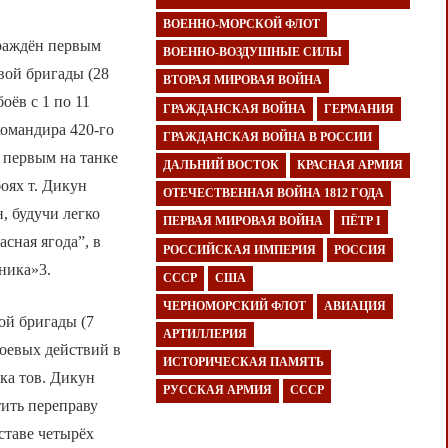
ВОЕННО-МОРСКОЙ ФЛОТ
граждён первым
ВОЕННО-ВОЗДУШНЫЕ СИЛЫ
вой бригады (28
ВТОРАЯ МИРОВАЯ ВОЙНА
оёв с 1 по 11
ГРАЖДАНСКАЯ ВОЙНА
ГЕРМАНИЯ
командира 420-го
ГРАЖДАНСКАЯ ВОЙНА В РОССИИ
 первым на танке
ДАЛЬНИЙ ВОСТОК
КРАСНАЯ АРМИЯ
оях т. Дикун
ОТЕЧЕСТВЕННАЯ ВОЙНА 1812 ГОДА
, будучи легко
ПЕРВАЯ МИРОВАЯ ВОЙНА
ПЁТР I
асная ягода”, в
РОССИЙСКАЯ ИМПЕРИЯ
РОССИЯ
вника»3.
СССР
США
ЧЕРНОМОРСКИЙ ФЛОТ
АВИАЦИЯ
ой бригады (7
АРТИЛЛЕРИЯ
боевых действий в
ИСТОРИЧЕСКАЯ ПАМЯТЬ
ка тов. Дикун
РУССКАЯ АРМИЯ
СССР
тить переправу
ставе четырёх