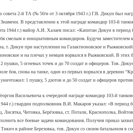
 совета 2-й ТА (№ 50/н от 3 октября 1943 г.) Г.В. Дикун был на
Знамени. В представлении к этой награде командир 103-й танко
та 1944 г.) майор А.И. Халаев писал: «Капитан Дикун в период б
себя смелым и инициативным командиром. Будучи заместителем 
на, т. Дикун при наступлении на Галактионовское и Рыжковский
ионовское и на плечах у немцев ворвался в Рыжковский. В этих б
2 пушки, 5 огневых точек и до 70 солдат и офицеров. Тов. Дикун
поле боя, снова на танке, один из первых ворвался в деревню “Кр
 уничтожил: 1 пушку, 5 дзотов и до 50 солдат и офицеров проти
еоргия Васильевича к очередной награде командир 103-й танков
944 г.) гвардии подполковник В.И. Макаров указал: «В период 
 Лисятка, Читовка, Берёзовка, ст. Потали, Краснополка, Войтов
полнить все боевые задачи командования. Получив приказ захва
 Тикич в районе Березовка, тов. Дикун со своим батальоном в со