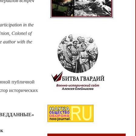
атериалов встреч
articipation in the
Union, Colonel of
e author with the
енной публичной
ктор исторических
ЗВЕДДАННЫЕ»
ик