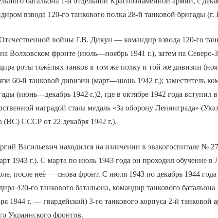
ельного батальона 1-й отдельной Краснознамённой армии, с дека
диром взвода 120-го танкового полка 28-й танковой бригады (г.
Отечественной войны Г.В. Дикун — командир взвода 120-го тан
на Волховском фронте (июль—ноябрь 1941 г.), затем на Северо
дира роты тяжёлых танков в том же полку и той же дивизии (но
связи 60-й танковой дивизии (март—июнь 1942 г.); заместитель к
гады (июнь—декабрь 1942 г.)2, где в октябре 1942 года вступил 
рственной наградой стала медаль «За оборону Ленинграда» (Ука
 (ВС) СССР от 22 декабря 1942 г.).
ргий Васильевич находился на излечении в эвакогоспитале № 277
арт 1943 г.). С марта по июль 1943 года он проходил обучение в
ле, после неё — снова фронт. С июля 1943 по декабрь 1944 год
дира 420-го танкового батальона, командир танкового батальона
бря 1944 г. — гвардейской) 3-го танкового корпуса 2-й танковой 
го Украинского фронтов.