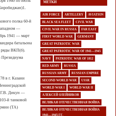
бря 1940 по июль
МЕТКИ
 Биробиджан)1.
AIR FORCE
ARTILLERY
AVIATION
кового полка 60-й
BLACK SEA FLEET
CIVIL WAR
-Западном —
CIVIL WAR IN RUSSIA
FAR EAST
ябрь 1941 — март
FIRST WORLD WAR
GERMANY
омандира батальона
GREAT PATRIOTIC WAR
в ряды ВКП(б).
GREAT PATRIOTIC WAR OF 1941—1945
з Президиума
NAVY
PATRIOTIC WAR OF 1812
RED ARMY
RUSSIA
RUSSIAN ARMY
RUSSIAN EMPIRE
8 в г. Казани
SECOND WORLD WAR
USSR
 Ленинградской
WORLD WAR I
WORLD WAR II
а Г.В. Дикун —
АЛЕКСЕЙ ОЛЕЙНИКОВ
 103-й танковой
ВЕЛИКАЯ ОТЕЧЕСТВЕННАЯ ВОЙНА
армии (ТА)
ВЕЛИКАЯ ОТЕЧЕСТВЕННАЯ ВОЙНА
1941—1945 ГГ.