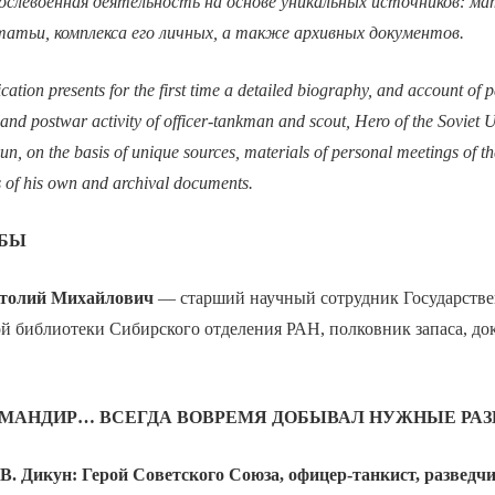
 послевоенная деятельность на основе уникальных источников: м
татьи, комплекса его личных, а также архивных документов.
cation presents for the first time a detailed biography, and account of p
and postwar activity of officer-tankman and scout, Hero of the Soviet 
n, on the basis of unique sources, materials of personal meetings of th
s of his own and archival documents.
ЬБЫ
олий Михайлович
— старший научный сотрудник Государств
й библиотеки Сибирского отделения РАН, полковник запаса, до
ОМАНДИР… ВСЕГДА ВОВРЕМЯ ДОБЫВАЛ НУЖНЫЕ РА
.В. Дикун: Герой Советского Союза, офицер-танкист, разведч