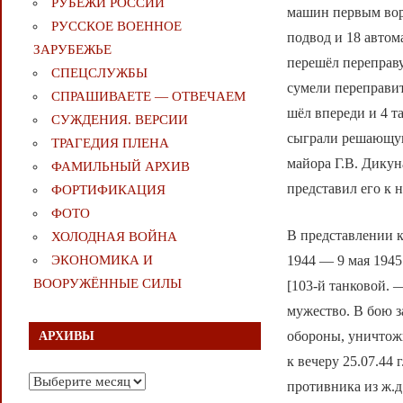
РУБЕЖИ РОССИИ
машин первым ворв
РУССКОЕ ВОЕННОЕ
подвод и 18 автом
ЗАРУБЕЖЬЕ
перешёл переправу
СПЕЦСЛУЖБЫ
сумели переправит
СПРАШИВАЕТЕ — ОТВЕЧАЕМ
шёл впереди и 4 т
СУЖДЕНИЯ. ВЕРСИИ
сыграли решающую 
ТРАГЕДИЯ ПЛЕНА
майора Г.В. Дику
ФАМИЛЬНЫЙ АРХИВ
представил его к
ФОРТИФИКАЦИЯ
ФОТО
В представлении к
ХОЛОДНАЯ ВОЙНА
1944 — 9 мая 1945
ЭКОНОМИКА И
ВООРУЖЁННЫЕ СИЛЫ
[103-й танковой.
мужество. В бою з
обороны, уничтожи
АРХИВЫ
к вечеру 25.07.44
Архивы
противника из ж.д.