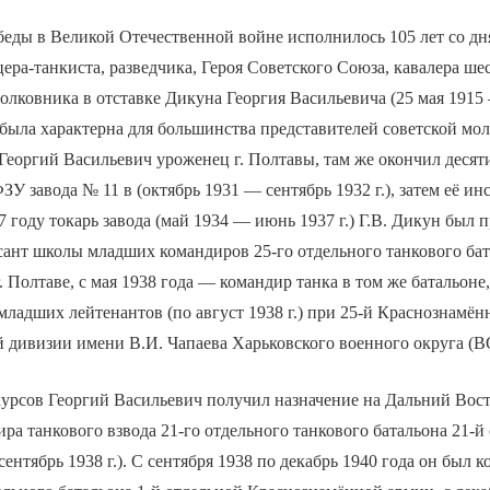
беды в Великой Отечественной войне исполнилось 105 лет со д
ера-танкиста, разведчика, Героя Советского Союза, кавалера ше
олковника в отставке Дикуна Георгия Васильевича (25 мая 1915
я была характерна для большинства представителей советской мо
 Георгий Васильевич уроженец г. Полтавы, там же окончил десят
У завода № 11 в (октябрь 1931 — сентябрь 1932 г.), затем её ин
37 году токарь завода (май 1934 — июнь 1937 г.) Г.В. Дикун был
сант школы младших командиров 25-го отдельного танкового б
 г. Полтаве, с мая 1938 года — командир танка в том же батальоне
младших лейтенантов (по август 1938 г.) при 25-й Краснознамён
 дивизии имени В.И. Чапаева Харьковского военного округа (В
урсов Георгий Васильевич получил назначение на Дальний Восток
ра танкового взвода 21-го отдельного танкового батальона 21-й
ентябрь 1938 г.). С сентября 1938 по декабрь 1940 года он был 