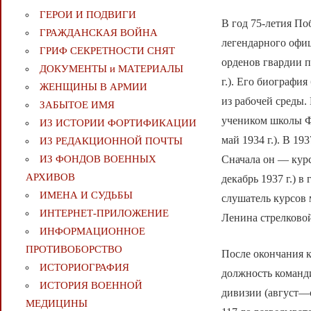
ГЕРОИ И ПОДВИГИ
В год 75-летия По
ГРАЖДАНСКАЯ ВОЙНА
легендарного офиц
ГРИФ СЕКРЕТНОСТИ СНЯТ
орденов гвардии п
ДОКУМЕНТЫ и МАТЕРИАЛЫ
г.). Его биографи
ЖЕНЩИНЫ В АРМИИ
из рабочей среды.
ЗАБЫТОЕ ИМЯ
учеником школы ФЗ
ИЗ ИСТОРИИ ФОРТИФИКАЦИИ
май 1934 г.). В 19
ИЗ РЕДАКЦИОННОЙ ПОЧТЫ
Сначала он — кур
ИЗ ФОНДОВ ВОЕННЫХ
АРХИВОВ
декабрь 1937 г.) в
ИМЕНА И СУДЬБЫ
слушатель курсов 
ИНТЕРНЕТ-ПРИЛОЖЕНИЕ
Ленина стрелковой
ИНФОРМАЦИОННОЕ
ПРОТИВОБОРСТВО
После окончания к
ИСТОРИОГРАФИЯ
должность команди
ИСТОРИЯ ВОЕННОЙ
дивизии (август—с
МЕДИЦИНЫ