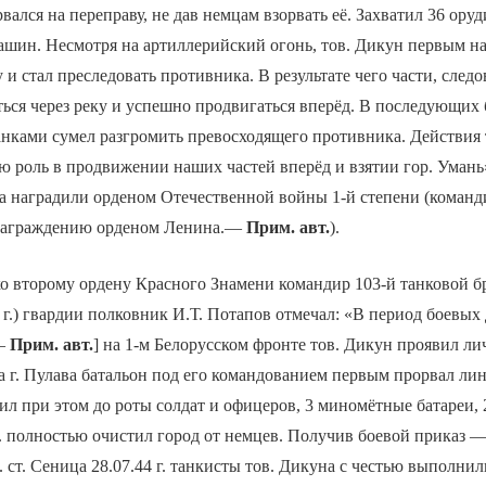
ался на переправу, не дав немцам взорвать её. Захватил 36 оруд
ашин. Несмотря на артиллерийский огонь, тов. Дикун первым на
 и стал преследовать противника. В результате чего части, следо
ься через реку и успешно продвигаться вперёд. В последующих 
анками сумел разгромить превосходящего противника. Действия 
роль в продвижении наших частей вперёд и взятии гор. Умань»
на наградили орденом Отечественной войны 1-й степени (коман
 награждению орденом Ленина.—
Прим. авт.
).
о второму ордену Красного Знамени командир 103-й танковой бр
 г.) гвардии полковник И.Т. Потапов отмечал: «В период боевых
 —
Прим. авт.
] на 1-м Белорусском фронте тов. Дикун проявил л
а г. Пулава батальон под его командованием первым прорвал л
л при этом до роты солдат и офицеров, 3 миномётные батареи,
 г. полностью очистил город от немцев. Получив боевой приказ 
 ст. Сеница 28.07.44 г. танкисты тов. Дикуна с честью выполнили