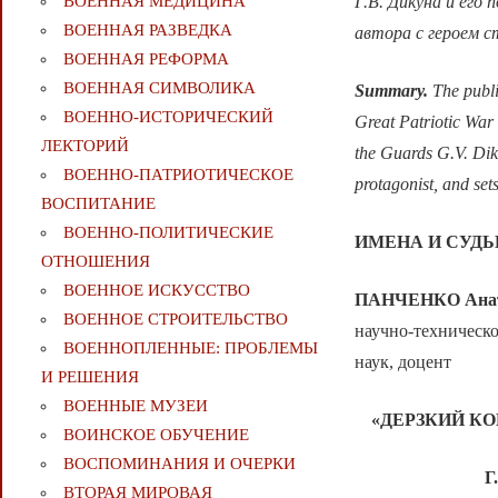
Г.В. Дикуна и его
ВОЕННАЯ МЕДИЦИНА
ВОЕННАЯ РАЗВЕДКА
автора с героем с
ВОЕННАЯ РЕФОРМА
ВОЕННАЯ СИМВОЛИКА
Summary.
The publi
ВОЕННО-ИСТОРИЧЕСКИЙ
Great Patriotic War 
ЛЕКТОРИЙ
the Guards G.V. Diku
ВОЕННО-ПАТРИОТИЧЕСКОЕ
protagonist, and set
ВОСПИТАНИЕ
ВОЕННО-ПОЛИТИЧЕСКИE
ИМЕНА И СУД
ОТНОШЕНИЯ
ВОЕННОЕ ИСКУССТВО
ПАНЧЕНКО Анат
ВОЕННОЕ СТРОИТЕЛЬСТВО
научно-техническо
ВОЕННОПЛЕННЫЕ: ПРОБЛЕМЫ
наук, доцент
И РЕШЕНИЯ
ВОЕННЫЕ МУЗЕИ
«ДЕРЗКИЙ К
ВОИНСКОЕ ОБУЧЕНИЕ
ВОСПОМИНАНИЯ И ОЧЕРКИ
Г
ВТОРАЯ МИРОВАЯ