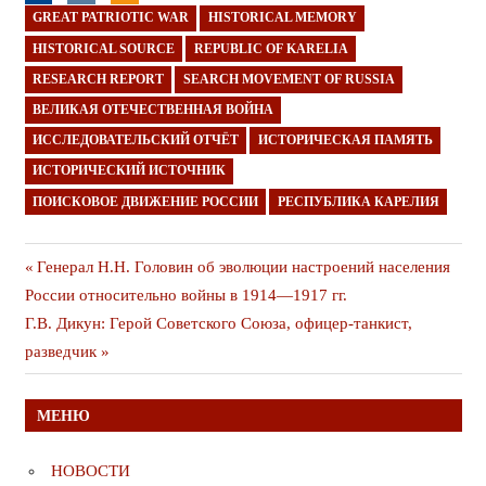
GREAT PATRIOTIC WAR
HISTORICAL MEMORY
HISTORICAL SOURCE
REPUBLIC OF KARELIA
RESEARCH REPORT
SEARCH MOVEMENT OF RUSSIA
ВЕЛИКАЯ ОТЕЧЕСТВЕННАЯ ВОЙНА
ИССЛЕДОВАТЕЛЬСКИЙ ОТЧЁТ
ИСТОРИЧЕСКАЯ ПАМЯТЬ
ИСТОРИЧЕСКИЙ ИСТОЧНИК
ПОИСКОВОЕ ДВИЖЕНИЕ РОССИИ
РЕСПУБЛИКА КАРЕЛИЯ
Навигация
Предыдущая
Генерал Н.Н. Головин об эволюции настроений населения
публикация
России относительно войны в 1914—1917 гг.
по
Следующая
Г.В. Дикун: Герой Советского Союза, офицер-танкист,
записям
публикация
разведчик
МЕНЮ
НОВОСТИ