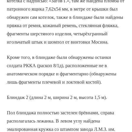
котелка с надписью: «Загов Г.», там же найдена пломба от
патронного ящика 7,62х54 мм, в метре от крышки был
обнаружен сам котелок, также в блиндаже были найдены
пряжка от ремня, кожаный ремень, стеклянная фляжка,
фрагменты шерстяного изделия, четырёхгранный
игольчатый штык и шомпол от винтовки Мосина.
Кроме того, в блиндаже были обнаружены останки
солдата РККА (раскоп 8/1д), расположенные не в
анатомическом порядке и фрагментарно (обнаружены
лишь фрагменты плечевой и локтевой костей).
Блиндаж 2 (длина 2 м, ширина 2 м, высота 1,5 м).
Пол блиндажа полностью застелен брёвнами, справа
располагалась лежанка. В левом углу найдена
эмалированная кружка со штампом завода Л.М.З. им.