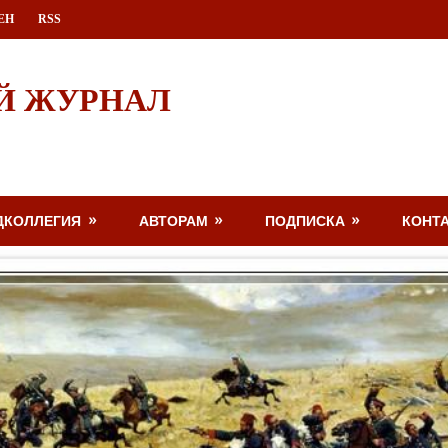
ЕН
RSS
Й ЖУРНАЛ
ДКОЛЛЕГИЯ
АВТОРАМ
ПОДПИСКА
КОНТ