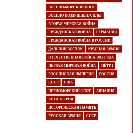
ВОЕННО-МОРСКОЙ ФЛОТ
ВОЕННО-ВОЗДУШНЫЕ СИЛЫ
ВТОРАЯ МИРОВАЯ ВОЙНА
ГРАЖДАНСКАЯ ВОЙНА
ГЕРМАНИЯ
ГРАЖДАНСКАЯ ВОЙНА В РОССИИ
ДАЛЬНИЙ ВОСТОК
КРАСНАЯ АРМИЯ
ОТЕЧЕСТВЕННАЯ ВОЙНА 1812 ГОДА
ПЕРВАЯ МИРОВАЯ ВОЙНА
ПЁТР I
РОССИЙСКАЯ ИМПЕРИЯ
РОССИЯ
СССР
США
ЧЕРНОМОРСКИЙ ФЛОТ
АВИАЦИЯ
АРТИЛЛЕРИЯ
ИСТОРИЧЕСКАЯ ПАМЯТЬ
РУССКАЯ АРМИЯ
СССР