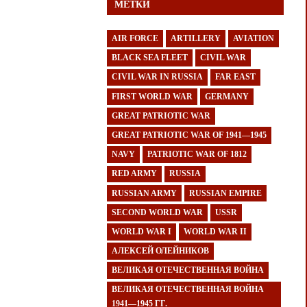
МЕТКИ
AIR FORCE
ARTILLERY
AVIATION
BLACK SEA FLEET
CIVIL WAR
CIVIL WAR IN RUSSIA
FAR EAST
FIRST WORLD WAR
GERMANY
GREAT PATRIOTIC WAR
GREAT PATRIOTIC WAR OF 1941—1945
NAVY
PATRIOTIC WAR OF 1812
RED ARMY
RUSSIA
RUSSIAN ARMY
RUSSIAN EMPIRE
SECOND WORLD WAR
USSR
WORLD WAR I
WORLD WAR II
АЛЕКСЕЙ ОЛЕЙНИКОВ
ВЕЛИКАЯ ОТЕЧЕСТВЕННАЯ ВОЙНА
ВЕЛИКАЯ ОТЕЧЕСТВЕННАЯ ВОЙНА
1941—1945 ГГ.