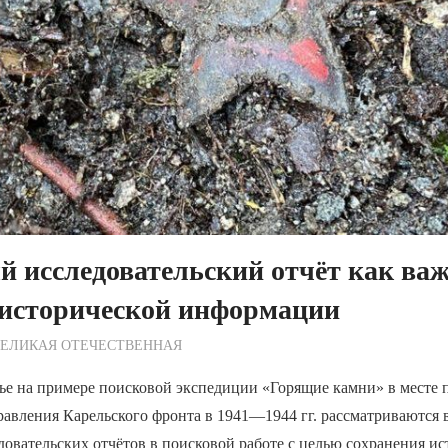
й исследовательский отчёт как ва
 исторической информации
ежурный по Редакции
ВЕЛИКАЯ ОТЕЧЕСТВЕННАЯ
тье на примере поисковой экспедиции «Горящие камни» в месте
равления Карельского фронта в 1941—1944 гг. рассматриваются
довательских отчётов в поисковой работе с целью сохранения и