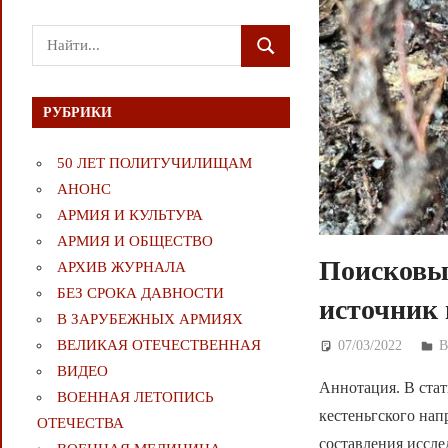
Поиск
ПОИСК
для:
РУБРИКИ
50 ЛЕТ ПОЛИТУЧИЛИЩАМ
АНОНС
АРМИЯ И КУЛЬТУРА
АРМИЯ И ОБЩЕСТВО
Поисковы
АРХИВ ЖУРНАЛА
БЕЗ СРОКА ДАВНОСТИ
источник
В ЗАРУБЕЖНЫХ АРМИЯХ
ВЕЛИКАЯ ОТЕЧЕСТВЕННАЯ
07/03/2022
Д
ВИДЕО
Аннотация. В ста
ВОЕННАЯ ЛЕТОПИСЬ
кестеньгского нап
ОТЕЧЕСТВА
составления иссле