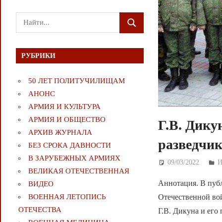
Поиск
ПОИСК
для:
РУБРИКИ
50 ЛЕТ ПОЛИТУЧИЛИЩАМ
АНОНС
АРМИЯ И КУЛЬТУРА
АРМИЯ И ОБЩЕСТВО
Г.В. Дику
АРХИВ ЖУРНАЛА
разведчи
БЕЗ СРОКА ДАВНОСТИ
В ЗАРУБЕЖНЫХ АРМИЯХ
09/03/2022
Д
И
ВЕЛИКАЯ ОТЕЧЕСТВЕННАЯ
Аннотация. В пуб
ВИДЕО
ВОЕННАЯ ЛЕТОПИСЬ
Отечественной вой
ОТЕЧЕСТВА
Г.В. Дикуна и его