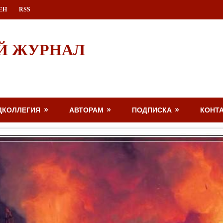
ЕН
RSS
Й ЖУРНАЛ
ДКОЛЛЕГИЯ
АВТОРАМ
ПОДПИСКА
КОНТ