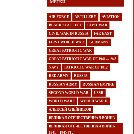
МЕТКИ
AIR FORCE
ARTILLERY
AVIATION
BLACK SEA FLEET
CIVIL WAR
CIVIL WAR IN RUSSIA
FAR EAST
FIRST WORLD WAR
GERMANY
GREAT PATRIOTIC WAR
GREAT PATRIOTIC WAR OF 1941—1945
NAVY
PATRIOTIC WAR OF 1812
RED ARMY
RUSSIA
RUSSIAN ARMY
RUSSIAN EMPIRE
SECOND WORLD WAR
USSR
WORLD WAR I
WORLD WAR II
АЛЕКСЕЙ ОЛЕЙНИКОВ
ВЕЛИКАЯ ОТЕЧЕСТВЕННАЯ ВОЙНА
ВЕЛИКАЯ ОТЕЧЕСТВЕННАЯ ВОЙНА
1941—1945 ГГ.