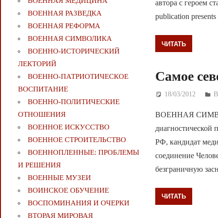
ВОЕННАЯ МЕДИЦИНА
автора с героем с
ВОЕННАЯ РАЗВЕДКА
publication presents 
ВОЕННАЯ РЕФОРМА
ВОЕННАЯ СИМВОЛИКА
ЧИТАТЬ
ВОЕННО-ИСТОРИЧЕСКИЙ
ЛЕКТОРИЙ
Самое сев
ВОЕННО-ПАТРИОТИЧЕСКОЕ
ВОСПИТАНИЕ
18/03/2012
Д
ВОЕННО-ПОЛИТИЧЕСКИE
ВОЕННАЯ СИМВОЛ
ОТНОШЕНИЯ
ВОЕННОЕ ИСКУССТВО
диагностической 
ВОЕННОЕ СТРОИТЕЛЬСТВО
РФ, кандидат меди
ВОЕННОПЛЕННЫЕ: ПРОБЛЕМЫ
соединение Челове
И РЕШЕНИЯ
безграничную засн
ВОЕННЫЕ МУЗЕИ
ВОИНСКОЕ ОБУЧЕНИЕ
ЧИТАТЬ
ВОСПОМИНАНИЯ И ОЧЕРКИ
ВТОРАЯ МИРОВАЯ