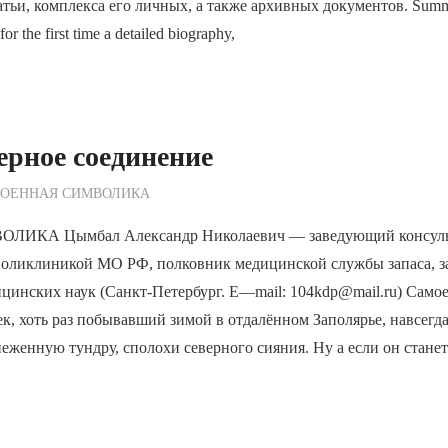
татьи, комплекса его личных, а также архивных документов. Summ
for the first time a detailed biography,
ерное соединение
ежурный по Редакции
ВОЕННАЯ СИМВОЛИКА
ИКА Цымбал Александр Николаевич — заведующий консуль
поликлиникой МО РФ, полковник медицинской службы запаса, 
цинских наук (Санкт-Петербург. E—mail: 104kdp@mail.ru) Самое
к, хоть раз побывавший зимой в отдалённом Заполярье, навсегд
еженную тундру, сполохи северного сияния. Ну а если он станет