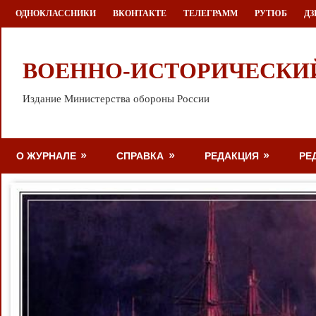
Перейти
ОДНОКЛАССНИКИ
ВКОНТАКТЕ
ТЕЛЕГРАММ
РУТЮБ
ДЗ
к
содержимому
ВОЕННО-ИСТОРИЧЕСКИ
Издание Министерства обороны России
О ЖУРНАЛЕ
СПРАВКА
РЕДАКЦИЯ
РЕ