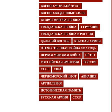
ВОЕННО-МОРСКОЙ ФЛОТ
ВОЕННО-ВОЗДУШНЫЕ СИЛЫ
ВТОРАЯ МИРОВАЯ ВОЙНА
ГРАЖДАНСКАЯ ВОЙНА
ГЕРМАНИЯ
ГРАЖДАНСКАЯ ВОЙНА В РОССИИ
ДАЛЬНИЙ ВОСТОК
КРАСНАЯ АРМИЯ
ОТЕЧЕСТВЕННАЯ ВОЙНА 1812 ГОДА
ПЕРВАЯ МИРОВАЯ ВОЙНА
ПЁТР I
РОССИЙСКАЯ ИМПЕРИЯ
РОССИЯ
СССР
США
ЧЕРНОМОРСКИЙ ФЛОТ
АВИАЦИЯ
АРТИЛЛЕРИЯ
ИСТОРИЧЕСКАЯ ПАМЯТЬ
РУССКАЯ АРМИЯ
СССР