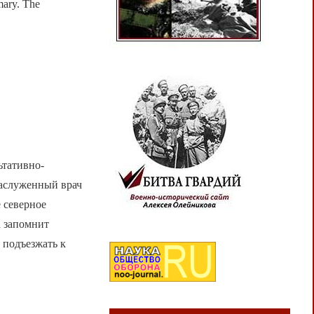
ary. The
тативно-
заслуженный врач
 северное
а запомнит
 подъезжать к