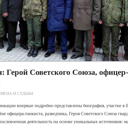
н: Герой Советского Союза, офицер
к
ежурный по Редакции
МЕНА И СУДЬБЫ
ликации впервые подробно представлены биография, участие в 
не офицера-танкиста, разведчика, Героя Советского Союза гва
 послевоенная деятельность на основе уникальных источников: м