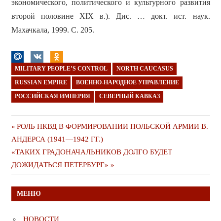
экономического, политического и культурного развития
второй половине XIX в.). Дис. … докт. ист. наук.
Махачкала, 1999. С. 205.
MILITARY PEOPLE’S CONTROL
NORTH CAUCASUS
RUSSIAN EMPIRE
ВОЕННО-НАРОДНОЕ УПРАВЛЕНИЕ
РОССИЙСКАЯ ИМПЕРИЯ
СЕВЕРНЫЙ КАВКАЗ
Навигация
Предыдущая
РОЛЬ НКВД В ФОРМИРОВАНИИ ПОЛЬСКОЙ АРМИИ В.
публикация
АНДЕРСА (1941—1942 ГГ.)
по
Следующая
«ТАКИХ ГРАДОНАЧАЛЬНИКОВ ДОЛГО БУДЕТ
записям
публикация
ДОЖИДАТЬСЯ ПЕТЕРБУРГ»
МЕНЮ
НОВОСТИ