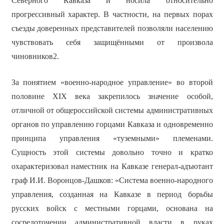
Северного Кавказа и носила относительно
прогрессивный характер. В частности, на первых порах
съезды доверенных представителей позволяли населению
чувствовать себя защищёнными от произвола
чиновников2.
За понятием «военно-народное управление» во второй
половине XIX века закрепилось значение особой,
отличной от общероссийской системы административных
органов по управлению горцами Кавказа и одновременно
принципа управления «туземными» племенами.
Сущность этой системы довольно точно и кратко
охарактеризовал наместник на Кавказе генерал-адъютант
граф И.И. Воронцов-Дашков: «Система военно-народного
управления, созданная на Кавказе в период борьбы
русских войск с местными горцами, основана на
сосредоточении административной власти в руках