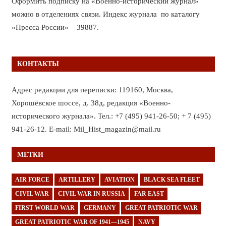
Оформить подписку на «Военно-исторический журнал»
можно в отделениях связи. Индекс журнала по каталогу
«Пресса России» – 39887.
КОНТАКТЫ
Адрес редакции для переписки: 119160, Москва,
Хорошёвское шоссе, д. 38д, редакция «Военно-
исторического журнала». Тел.: +7 (495) 941-26-50; + 7 (495)
941-26-12. E-mail: Mil_Hist_magazin@mail.ru
МЕТКИ
AIR FORCE
ARTILLERY
AVIATION
BLACK SEA FLEET
CIVIL WAR
CIVIL WAR IN RUSSIA
FAR EAST
FIRST WORLD WAR
GERMANY
GREAT PATRIOTIC WAR
GREAT PATRIOTIC WAR OF 1941—1945
NAVY