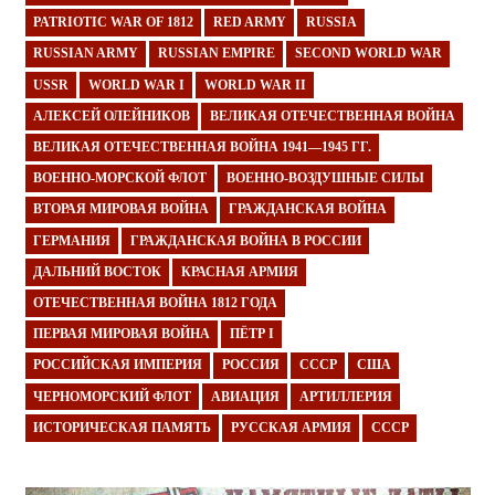
PATRIOTIC WAR OF 1812
RED ARMY
RUSSIA
RUSSIAN ARMY
RUSSIAN EMPIRE
SECOND WORLD WAR
USSR
WORLD WAR I
WORLD WAR II
АЛЕКСЕЙ ОЛЕЙНИКОВ
ВЕЛИКАЯ ОТЕЧЕСТВЕННАЯ ВОЙНА
ВЕЛИКАЯ ОТЕЧЕСТВЕННАЯ ВОЙНА 1941—1945 ГГ.
ВОЕННО-МОРСКОЙ ФЛОТ
ВОЕННО-ВОЗДУШНЫЕ СИЛЫ
ВТОРАЯ МИРОВАЯ ВОЙНА
ГРАЖДАНСКАЯ ВОЙНА
ГЕРМАНИЯ
ГРАЖДАНСКАЯ ВОЙНА В РОССИИ
ДАЛЬНИЙ ВОСТОК
КРАСНАЯ АРМИЯ
ОТЕЧЕСТВЕННАЯ ВОЙНА 1812 ГОДА
ПЕРВАЯ МИРОВАЯ ВОЙНА
ПЁТР I
РОССИЙСКАЯ ИМПЕРИЯ
РОССИЯ
СССР
США
ЧЕРНОМОРСКИЙ ФЛОТ
АВИАЦИЯ
АРТИЛЛЕРИЯ
ИСТОРИЧЕСКАЯ ПАМЯТЬ
РУССКАЯ АРМИЯ
СССР