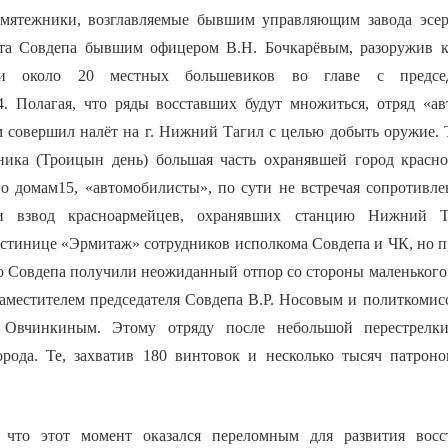
 мятежники, возглавляемые бывшим управляющим завода эсе
та Совдепа бывшим офицером В.Н. Бочкарёвым, разоружив к
али около 20 местных большевиков во главе с предсе
 Полагая, что ряды восставших будут множиться, отряд «ав
м совершил налёт на г. Нижний Тагил с целью добыть оружие. 
ника (Троицын день) большая часть охранявшей город красн
о домам15, «автомобилисты», по сути не встречая сопротивле
и взвод красноармейцев, охранявших станцию Нижний Та
стинице «Эрмитаж» сотрудников исполкома Совдепа и ЧК, но п
о Совдепа получили неожиданный отпор со стороны маленького 
заместителем председателя Совдепа В.Р. Носовым и политкомис
 Овчинкиным. Этому отряду после небольшой перестрелки
рода. Те, захватив 180 винтовок и несколько тысяч патроно
 что этот момент оказался переломным для развития восс