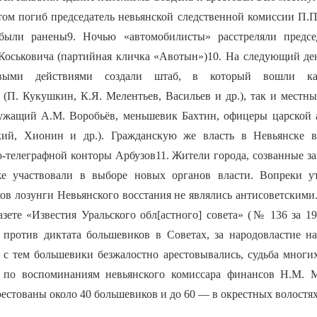
том погиб председатель невьянской следственной комиссии П.
были ранены9. Ночью «автомобилисты» расстреляли предсе
Коськовича (партийная кличка «Авотын»)10. На следующий де
евыми действиями создали штаб, в который вошли ка
 (П. Кукушкин, К.Я. Мелентьев, Васильев и др.), так и местн
лужащий А.М. Воробьёв, меньшевик Бахтин, офицеры царской
кий, Хионин и др.). Гражданскую же власть в Невьянске 
о-телеграфной конторы Арбузов11. Жители города, созванные з
же участвовали в выборе новых органов власти. Вопреки у
ов лозунги Невьянского восстания не являлись антисоветскими.
зете «Известия Уральского обл[астного] совета» (№ 136 за 191
 против диктата большевиков в Советах, за народовластие н
 с тем большевики безжалостно арестовывались, судьба многих
, по воспоминаниям невьянского комиссара финансов Н.М. М
естованы около 40 большевиков и до 60 — в окрестных волостях