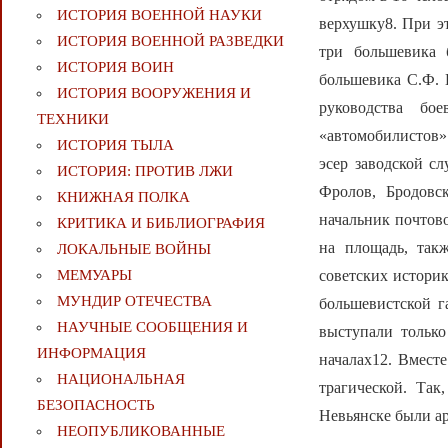
ИСТОРИЯ ВОЕННОЙ НАУКИ
верхушку8. При э
ИСТОРИЯ ВОЕННОЙ РАЗВЕДКИ
три большевика 
ИСТОРИЯ ВОИН
большевика С.Ф. 
ИСТОРИЯ ВООРУЖЕНИЯ И
руководства бо
ТЕХНИКИ
«автомобилистов»
ИСТОРИЯ ТЫЛА
эсер заводской с
ИСТОРИЯ: ПРОТИВ ЛЖИ
Фролов, Бродовс
КНИЖНАЯ ПОЛКА
начальник почтов
КРИТИКА И БИБЛИОГРАФИЯ
на площадь, так
ЛОКАЛЬНЫЕ ВОЙНЫ
советских историк
МЕМУАРЫ
МУНДИР ОТЕЧЕСТВА
большевистской га
НАУЧНЫЕ СООБЩЕНИЯ И
выступали только
ИНФОРМАЦИЯ
началах12. Вместе
НАЦИОНАЛЬНАЯ
трагической. Так
БЕЗОПАСНОСТЬ
Невьянске были ар
НЕОПУБЛИКОВАННЫЕ