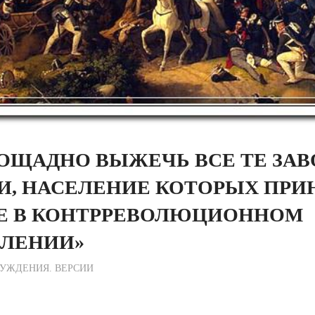
ОЩАДНО ВЫЖЕЧЬ ВСЕ ТЕ ЗАВ
И, НАСЕЛЕНИЕ КОТОРЫХ ПР
Е В КОНТРРЕВОЛЮЦИОННОМ
ЛЕНИИ»
ежурный по Редакции
УЖДЕНИЯ. ВЕРСИИ