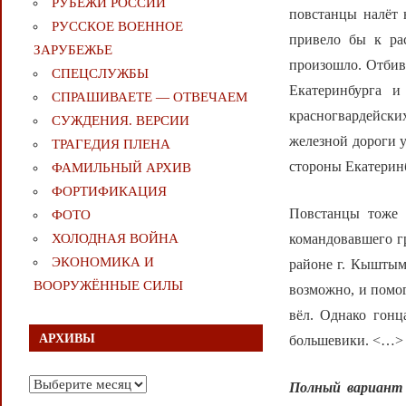
РУБЕЖИ РОССИИ
повстанцы налёт 
РУССКОЕ ВОЕННОЕ
привело бы к ра
ЗАРУБЕЖЬЕ
произошло. Отбив
СПЕЦСЛУЖБЫ
Екатеринбурга и
СПРАШИВАЕТЕ — ОТВЕЧАЕМ
красногвардейски
СУЖДЕНИЯ. ВЕРСИИ
железной дороги 
ТРАГЕДИЯ ПЛЕНА
стороны Екатерин
ФАМИЛЬНЫЙ АРХИВ
ФОРТИФИКАЦИЯ
Повстанцы тоже 
ФОТО
командовавшего г
ХОЛОДНАЯ ВОЙНА
ЭКОНОМИКА И
районе г. Кыштым
ВООРУЖЁННЫЕ СИЛЫ
возможно, и помог
вёл. Однако гонц
АРХИВЫ
большевики. <…>
Архивы
Полный вариант 