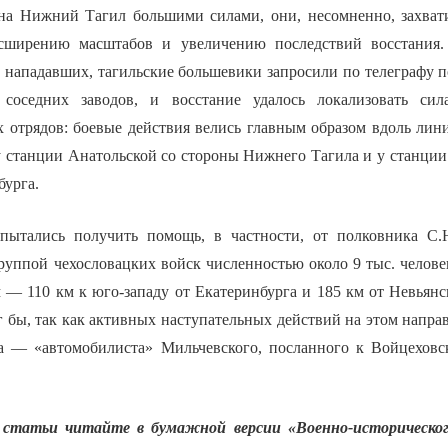
на Нижний Тагил большими силами, они, несомненно, захват
сширению масштабов и увеличению последствий восстания.
 нападавших, тагильские большевики запросили по телеграфу п
 соседних заводов, и восстание удалось локализовать си
х отрядов: боевые действия велись главным образом вдоль лин
у станции Анатольской со стороны Нижнего Тагила и у станции
бурга.
пытались получить помощь, в частности, от полковника С.Н
руппой чехословацких войск численностью около 9 тыс. челове
 — 110 км к юго-западу от Екатеринбурга и 185 км от Невьянс
 бы, так как активных наступательных действий на этом направ
а — «автомобилиста» Мильчевского, посланного к Войцеховс
статьи читайте в бумажной версии «Военно-историческог