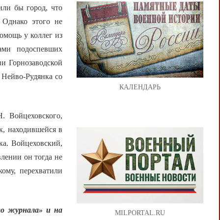
или бы город, что
 Однако этого не
омощь у коллег из
лами подоспевших
ии Горнозаводской
 Нейво-Рудянка со
КАЛЕНДАРЬ
. Войцеховского,
к, находившейся в
ка. Войцеховский,
лении он тогда не
кому, перехватили
о журнала» и на
MILPORTAL.RU