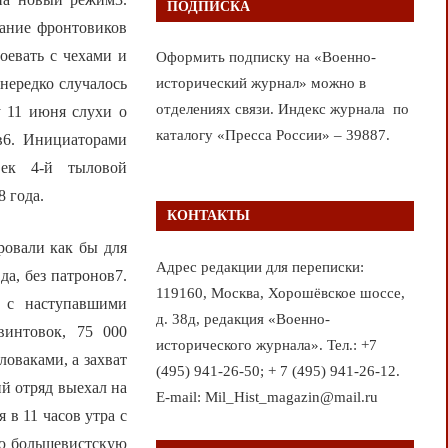
ПОДПИСКА
рание фронтовиков
оевать с чехами и
Оформить подписку на «Военно-
нередко случалось
исторический журнал» можно в
отделениях связи. Индекс журнала по
у 11 июня слухи о
каталогу «Пресса России» – 39887.
в6. Инициаторами
век 4-й тыловой
8 года.
КОНТАКТЫ
ровали как бы для
Адрес редакции для переписки:
а, без патронов7.
119160, Москва, Хорошёвское шоссе,
ы с наступавшими
д. 38д, редакция «Военно-
винтовок, 75 000
исторического журнала». Тел.: +7
ловаками, а захват
(495) 941-26-50; + 7 (495) 941-26-12.
й отряд выехал на
E-mail: Mil_Hist_magazin@mail.ru
в 11 часов утра с
ую большевистскую