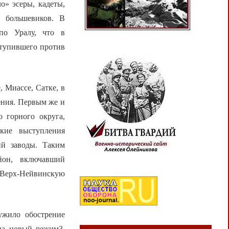
о» эсеры, кадеты,
и большевиков. В
по Уралу, что в
ступившего против
 Миассе, Сатке, в
ления. Первым же и
 горного округа,
кие выступления
ий заводы. Таким
йон, включавший
 Верх-Нейвинскую
ужило обострение
 на новый режим3.