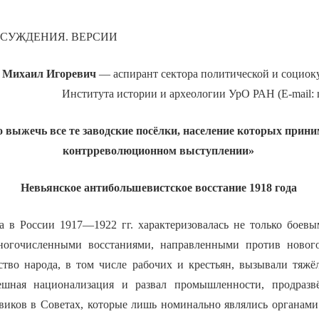
 СУЖДЕНИЯ. ВЕРСИИ
Михаил Игоревич
— аспирант сектора политической и социок
Института истории и археологии УрО РАН (E-mail: 
выжечь все те заводские посёлки, население которых прини
контрреволюционном выступлении»
Невьянское антибольшевистское восстание 1918 года
а в России 1917—1922 гг. характеризовалась не только боев
ногочисленными восстаниями, направленными против новог
ство народа, в том числе рабочих и крестьян, вызывали тяжё
ешная национализация и развал промышленности, продразвё
виков в Советах, которые лишь номинально являлись органами