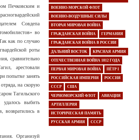
ром Печковским и
ВОЕННО-МОРСКОЙ ФЛОТ
расногвардейский
ВОЕННО-ВОЗДУШНЫЕ СИЛЫ
дателем Совдепа
ВТОРАЯ МИРОВАЯ ВОЙНА
томобилистов» во
ГРАЖДАНСКАЯ ВОЙНА
ГЕРМАНИЯ
Так как по случаю
ГРАЖДАНСКАЯ ВОЙНА В РОССИИ
огвардейской роты
ДАЛЬНИЙ ВОСТОК
КРАСНАЯ АРМИЯ
ния, сравнительно
ОТЕЧЕСТВЕННАЯ ВОЙНА 1812 ГОДА
гил, арестовали
ПЕРВАЯ МИРОВАЯ ВОЙНА
ПЁТР I
ри попытке занять
РОССИЙСКАЯ ИМПЕРИЯ
РОССИЯ
отряда, на скорую
СССР
США
саром Тагильского
ЧЕРНОМОРСКИЙ ФЛОТ
АВИАЦИЯ
 удалось выбить
АРТИЛЛЕРИЯ
в, возвратились в
ИСТОРИЧЕСКАЯ ПАМЯТЬ
РУССКАЯ АРМИЯ
СССР
тания. Организуй