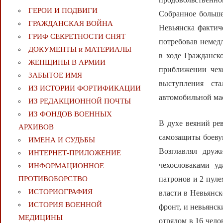
ГЕРОИ И ПОДВИГИ
Собранное больше
ГРАЖДАНСКАЯ ВОЙНА
Невьянска фактич
ГРИФ СЕКРЕТНОСТИ СНЯТ
потребовав немедл
ДОКУМЕНТЫ и МАТЕРИАЛЫ
в ходе Гражданск
ЖЕНЩИНЫ В АРМИИ
приближении чех
ЗАБЫТОЕ ИМЯ
выступления ст
ИЗ ИСТОРИИ ФОРТИФИКАЦИИ
автомобильной мас
ИЗ РЕДАКЦИОННОЙ ПОЧТЫ
ИЗ ФОНДОВ ВОЕННЫХ
В духе веяний ре
АРХИВОВ
самозащиты боевую
ИМЕНА И СУДЬБЫ
Возглавлял друж
ИНТЕРНЕТ-ПРИЛОЖЕНИЕ
чехословаками у
ИНФОРМАЦИОННОЕ
патронов и 2 пуле
ПРОТИВОБОРСТВО
ИСТОРИОГРАФИЯ
власти в Невьянск
ИСТОРИЯ ВОЕННОЙ
фронт, и невьянск
МЕДИЦИНЫ
отрядом в 16 чело