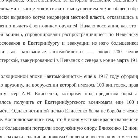
виками в конце мая в связи с выступлением чехов общее соб
ески выразило вотум недоверия местной власти, отказавшись в
енно выдать фронтовикам оружие4. Начало восстания, как это 
ой войны5, спровоцировали распространившиеся по Невьянск
ословаков к Екатеринбургу и эвакуации из него большевико
али так называемые автомобилисты — около 200 чело
терской, эвакуированной в Невьянск с севера в конце марта 191
волюционной эпохи «автомобилисты» ещё в 1917 году сформи
 дружину, на вооружении которой имелось 100 винтовок, правд
ину эсер А.Н. Елисеенко, которому под предлогом борьб
далось получить от Екатеринбургского военкомата ещё 100 
мёта. Однако истинной целью Елисеенко была не борьба с чехос
е. Воспользовавшись тем, что 8 июня местный красногвардейски
ие большевики потеряли вооружённую опору, Елисеенко 12 июня 
век захватил здание исполкома Совдепа и арестовал всю местн