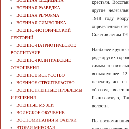
ВОЕННАЯ МЕДИЦИНА
крестьян. Восста
ВОЕННАЯ РАЗВЕДКА
другие нелегаль
ВОЕННАЯ РЕФОРМА
1918 году воору
ВОЕННАЯ СИМВОЛИКА
определённой сте
ВОЕННО-ИСТОРИЧЕСКИЙ
Советов летом 191
ЛЕКТОРИЙ
ВОЕННО-ПАТРИОТИЧЕСКОЕ
Наиболее крупные
ВОСПИТАНИЕ
ряде других город
ВОЕННО-ПОЛИТИЧЕСКИE
самым значитель
ОТНОШЕНИЯ
вспыхнувшее 12
ВОЕННОЕ ИСКУССТВО
перекинулись на
ВОЕННОЕ СТРОИТЕЛЬСТВО
образом, восста
ВОЕННОПЛЕННЫЕ: ПРОБЛЕМЫ
Быньговскую, Та
И РЕШЕНИЯ
ВОЕННЫЕ МУЗЕИ
волости.
ВОИНСКОЕ ОБУЧЕНИЕ
ВОСПОМИНАНИЯ И ОЧЕРКИ
По воспоминания
ВТОРАЯ МИРОВАЯ
продовольственно