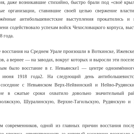
ния, даже возникавшие стихийно, быстро брали под «своё крыл
ные организации, ставившие своей целью свержение власт
жённые антибольшевистские выступления прокатились и 
пени содействовало успехам войск Чехословацкого корпуса, вы
8 года.
 восстания на Среднем Урале произошли в Воткинске, Ижевске,
ов, а вернее — на заводах, вокруг которых и выросли эти посе
ным было восстание в г. Невьянске1 — центре одноимённого
 июня 1918 года2. На следующий день антибольшевистс
 соседние с Невьянском Верх-Нейвинский и Нейво-Рудянск
ние в сжатые сроки охватило довольно значительный ра
волжскую, Шуралинскую, Верхне-Тагильскую, Рудянскую и
м современников, одной из главных причин восстания посл
го кризиса, ответственность за который население возлагало