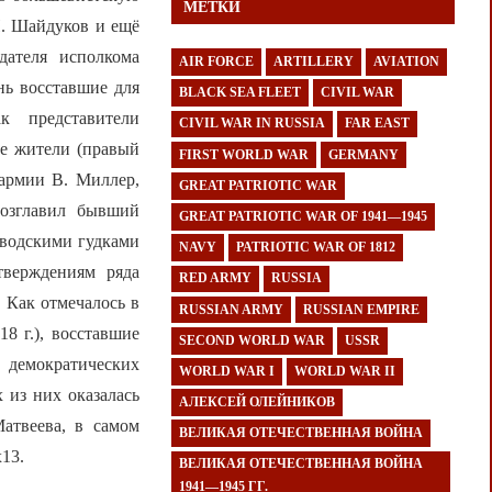
МЕТКИ
П. Шайдуков и ещё
дателя исполкома
AIR FORCE
ARTILLERY
AVIATION
нь восставшие для
BLACK SEA FLEET
CIVIL WAR
к представители
CIVIL WAR IN RUSSIA
FAR EAST
ые жители (правый
FIRST WORLD WAR
GERMANY
 армии В. Миллер,
GREAT PATRIOTIC WAR
возглавил бывший
GREAT PATRIOTIC WAR OF 1941—1945
аводскими гудками
NAVY
PATRIOTIC WAR OF 1812
тверждениям ряда
RED ARMY
RUSSIA
 Как отмечалось в
RUSSIAN ARMY
RUSSIAN EMPIRE
8 г.), восставшие
SECOND WORLD WAR
USSR
а демократических
WORLD WAR I
WORLD WAR II
 из них оказалась
АЛЕКСЕЙ ОЛЕЙНИКОВ
атвеева, в самом
ВЕЛИКАЯ ОТЕЧЕСТВЕННАЯ ВОЙНА
13.
ВЕЛИКАЯ ОТЕЧЕСТВЕННАЯ ВОЙНА
1941—1945 ГГ.