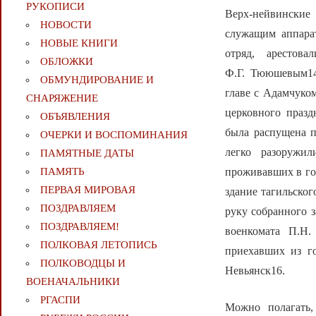
РУКОПИСИ
Верх-нейвинские
НОВОСТИ
служащим аппара
НОВЫЕ КНИГИ
отряд, арестов
ОБЛОЖКИ
Ф.Г. Тююшевым14.
ОБМУНДИРОВАНИЕ И
главе с Адамчуко
СНАРЯЖЕНИЕ
церковного празд
ОБЪЯВЛЕНИЯ
была распущена п
ОЧЕРКИ И ВОСПОМИНАНИЯ
легко разоружил
ПАМЯТНЫЕ ДАТЫ
проживавших в го
ПАМЯТЬ
ПЕРВАЯ МИРОВАЯ
здание тагильског
ПОЗДРАВЛЯЕМ
руку собранного 
ПОЗДРАВЛЯЕМ!
военкомата П.Н.
ПОЛКОВАЯ ЛЕТОПИСЬ
приехавших из го
ПОЛКОВОДЦЫ И
Невьянск16.
ВОЕНАЧАЛЬНИКИ
РГАСПИ
Можно полагать,