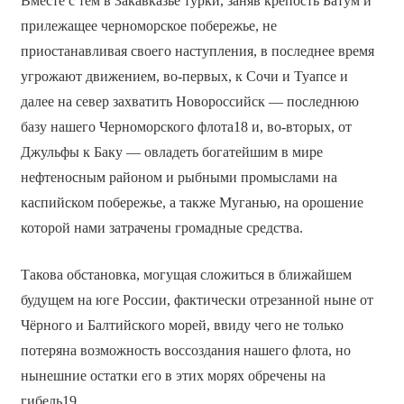
Вместе с тем в Закавказье турки, заняв крепость Батум и
прилежащее черноморское побережье, не
приостанавливая своего наступления, в последнее время
угрожают движением, во-первых, к Сочи и Туапсе и
далее на север захватить Новороссийск — последнюю
базу нашего Черноморского флота18 и, во-вторых, от
Джульфы к Баку — овладеть богатейшим в мире
нефтеносным районом и рыбными промыслами на
каспийском побережье, а также Муганью, на орошение
которой нами затрачены громадные средства.
Такова обстановка, могущая сложиться в ближайшем
будущем на юге России, фактически отрезанной ныне от
Чёрного и Балтийского морей, ввиду чего не только
потеряна возможность воссоздания нашего флота, но
нынешние остатки его в этих морях обречены на
гибель19.