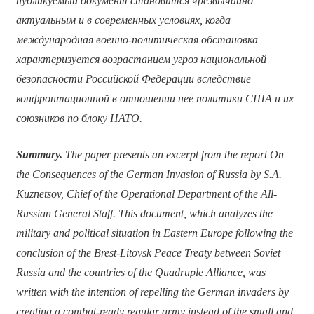
публикуемый документ становится чрезвычайно
актуальным и в современных условиях, когда
международная военно-политическая обстановка
характеризуется возрастанием угроз национальной
безопасности Российской Федерации вследствие
конфронтационной в отношении неё политики США и их
союзников по блоку НАТО.
Summary.
The paper presents an excerpt from the report On
the Consequences of the German Invasion of Russia by S.A.
Kuznetsov, Chief of the Operational Department of the All-
Russian General Staff. This document, which analyzes the
military and political situation in Eastern Europe following the
conclusion of the Brest-Litovsk Peace Treaty between Soviet
Russia and the countries of the Quadruple Alliance, was
written with the intention of repelling the German invaders by
creating a combat-ready regular army instead of the small and