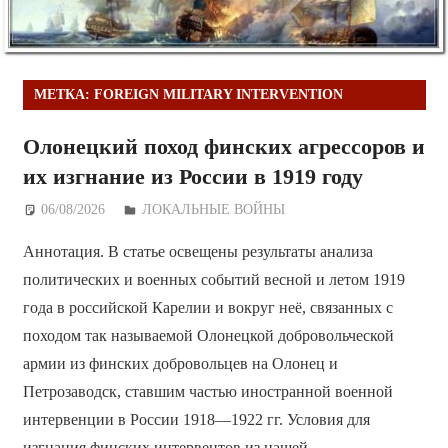
МЕТКА:
FOREIGN MILITARY INTERVENTION
Олонецкий поход финских агрессоров и
их изгнание из России в 1919 году
06/08/2026
Дежурный по Редакции
ЛОКАЛЬНЫЕ ВОЙНЫ
Аннотация. В статье освещены результаты анализа
политических и военных событий весной и летом 1919
года в российской Карелии и вокруг неё, связанных с
походом так называемой Олонецкой добровольческой
армии из финских добровольцев на Олонец и
Петрозаводск, ставшим частью иностранной военной
интервенции в России 1918—1922 гг. Условия для
изгнания финских интервентов из нашей