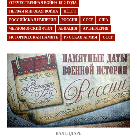
ОТЕЧЕСТВЕННАЯ ВОЙНА 1812 ГОДА
ПЕРВАЯ МИРОВАЯ ВОЙНА
ПЁТР I
РОССИЙСКАЯ ИМПЕРИЯ
РОССИЯ
СССР
США
ЧЕРНОМОРСКИЙ ФЛОТ
АВИАЦИЯ
АРТИЛЛЕРИЯ
ИСТОРИЧЕСКАЯ ПАМЯТЬ
РУССКАЯ АРМИЯ
СССР
КАЛЕНДАРЬ