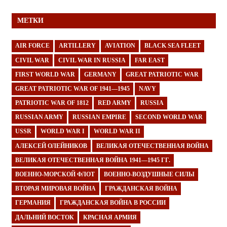
МЕТКИ
AIR FORCE
ARTILLERY
AVIATION
BLACK SEA FLEET
CIVIL WAR
CIVIL WAR IN RUSSIA
FAR EAST
FIRST WORLD WAR
GERMANY
GREAT PATRIOTIC WAR
GREAT PATRIOTIC WAR OF 1941—1945
NAVY
PATRIOTIC WAR OF 1812
RED ARMY
RUSSIA
RUSSIAN ARMY
RUSSIAN EMPIRE
SECOND WORLD WAR
USSR
WORLD WAR I
WORLD WAR II
АЛЕКСЕЙ ОЛЕЙНИКОВ
ВЕЛИКАЯ ОТЕЧЕСТВЕННАЯ ВОЙНА
ВЕЛИКАЯ ОТЕЧЕСТВЕННАЯ ВОЙНА 1941—1945 ГГ.
ВОЕННО-МОРСКОЙ ФЛОТ
ВОЕННО-ВОЗДУШНЫЕ СИЛЫ
ВТОРАЯ МИРОВАЯ ВОЙНА
ГРАЖДАНСКАЯ ВОЙНА
ГЕРМАНИЯ
ГРАЖДАНСКАЯ ВОЙНА В РОССИИ
ДАЛЬНИЙ ВОСТОК
КРАСНАЯ АРМИЯ