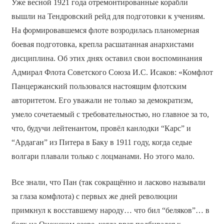
Уже весной 1921 года отремонтированные корабли
вышли на Тендровский рейд для подготовки к учениям.
На формировавшемся флоте возродилась планомерная
боевая подготовка, крепла расшатанная анархистами
дисциплина. Об этих днях оставил свои воспоминания
Адмирал Флота Советского Союза И.С. Исаков: «Комфлот
Панцержанский пользовался настоящим флотским
авторитетом. Его уважали не только за демократизм,
умело сочетаемый с требовательностью, но главное за то,
что, будучи лейтенантом, провёл канлодки “Карс” и
“Ардаган” из Питера в Баку в 1911 году, когда седые
волгари плавали только с лоцманами. Но этого мало.
Все знали, что Пан (так сокращённо и ласково называли
за глаза комфлота) с первых же дней революции
примкнул к восставшему народу… что бил “беляков”… в