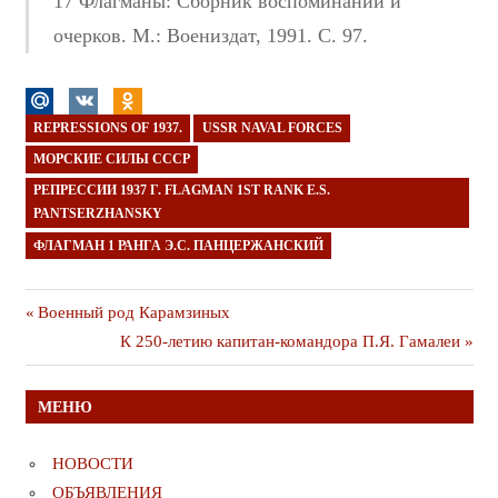
17 Флагманы: Сборник воспоминаний и
очерков. М.: Воениздат, 1991. С. 97.
REPRESSIONS OF 1937.
USSR NAVAL FORCES
МОРСКИЕ СИЛЫ СССР
РЕПРЕССИИ 1937 Г. FLAGMAN 1ST RANK E.S.
PANTSERZHANSKY
ФЛАГМАН 1 РАНГА Э.С. ПАНЦЕРЖАНСКИЙ
Навигация
Предыдущая
Военный род Карамзиных
публикация
Следующая
К 250-летию капитан-командора П.Я. Гамалеи
по
публикация
записям
МЕНЮ
НОВОСТИ
ОБЪЯВЛЕНИЯ