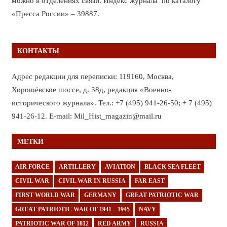
можно в отделениях связи. Индекс журнала по каталогу
«Пресса России» – 39887.
КОНТАКТЫ
Адрес редакции для переписки: 119160, Москва,
Хорошёвское шоссе, д. 38д, редакция «Военно-
исторического журнала». Тел.: +7 (495) 941-26-50; + 7 (495)
941-26-12. E-mail: Mil_Hist_magazin@mail.ru
МЕТКИ
AIR FORCE
ARTILLERY
AVIATION
BLACK SEA FLEET
CIVIL WAR
CIVIL WAR IN RUSSIA
FAR EAST
FIRST WORLD WAR
GERMANY
GREAT PATRIOTIC WAR
GREAT PATRIOTIC WAR OF 1941—1945
NAVY
PATRIOTIC WAR OF 1812
RED ARMY
RUSSIA