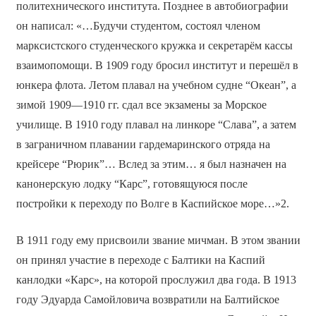
политехнического института. Позднее в автобиографии
он написал: «…Будучи студентом, состоял членом
марксистского студенческого кружка и секретарём кассы
взаимопомощи. В 1909 году бросил институт и перешёл в
юнкера флота. Летом плавал на учебном судне “Океан”, а
зимой 1909—1910 гг. сдал все экзамены за Морское
училище. В 1910 году плавал на линкоре “Слава”, а затем
в заграничном плавании гардемаринского отряда на
крейсере “Рюрик”… Вслед за этим… я был назначен на
канонерскую лодку “Карс”, готовящуюся после
постройки к переходу по Волге в Каспийское море…»2.
В 1911 году ему присвоили звание мичман. В этом звании
он принял участие в переходе с Балтики на Каспий
канлодки «Карс», на которой прослужил два года. В 1913
году Эдуарда Самойловича возвратили на Балтийское