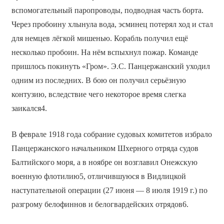
вспомогательный паропроводы, подводная часть борта.
Через пробоину хлынула вода, эсминец потерял ход и стал
для немцев лёгкой мишенью. Корабль получил ещё
несколько пробоин. На нём вспыхнул пожар. Команде
пришлось покинуть «Гром». Э.С. Панцержанский уходил
одним из последних. В бою он получил серьёзную
контузию, вследствие чего некоторое время слегка
заикался4.
В феврале 1918 года собрание судовых комитетов избрало
Панцержанского начальником Шхерного отряда судов
Балтийского моря, а в ноябре он возглавил Онежскую
военную флотилию5, отличившуюся в Видлицкой
наступательной операции (27 июня — 8 июля 1919 г.) по
разгрому белофиннов и белогвардейских отрядов6.