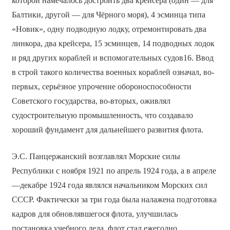
которой намечалось достроить два крейсера (один — для
Балтики, другой — для Чёрного моря), 4 эсминца типа
«Новик», одну подводную лодку, отремонтировать два
линкора, два крейсера, 15 эсминцев, 14 подводных лодок
и ряд других кораблей и вспомогательных судов16. Ввод
в строй такого количества военных кораблей означал, во-
первых, серьёзное упрочение обороноспособности
Советского государства, во-вторых, оживлял
судостроительную промышленность, что создавало
хороший фундамент для дальнейшего развития флота.
Э.С. Панцержанский возглавлял Морские силы
Республики с ноября 1921 по апрель 1924 года, а в апреле
—декабре 1924 года являлся начальником Морских сил
СССР. Фактически за три года была налажена подготовка
кадров для обновлявшегося флота, улучшилась
постановка учебного дела, флот стал ежегодно