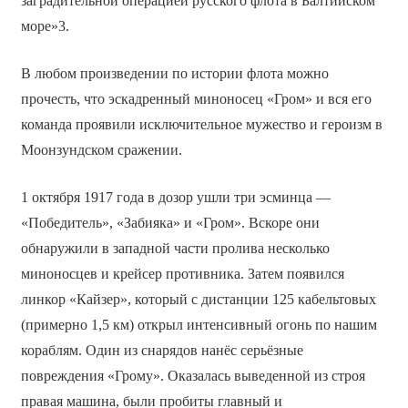
заградительной операцией русского флота в Балтийском
море»3.
В любом произведении по истории флота можно
прочесть, что эскадренный миноносец «Гром» и вся его
команда проявили исключительное мужество и героизм в
Моонзундском сражении.
1 октября 1917 года в дозор ушли три эсминца —
«Победитель», «Забияка» и «Гром». Вскоре они
обнаружили в западной части пролива несколько
миноносцев и крейсер противника. Затем появился
линкор «Кайзер», который с дистанции 125 кабельтовых
(примерно 1,5 км) открыл интенсивный огонь по нашим
кораблям. Один из снарядов нанёс серьёзные
повреждения «Грому». Оказалась выведенной из строя
правая машина, были пробиты главный и