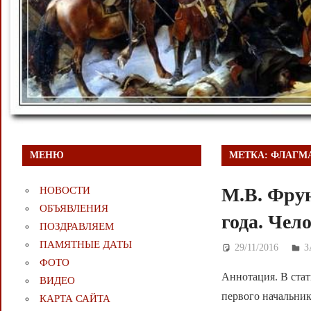
МЕНЮ
МЕТКА:
ФЛАГМА
М.В. Фрун
НОВОСТИ
ОБЪЯВЛЕНИЯ
года. Чел
ПОЗДРАВЛЯЕМ
ПАМЯТНЫЕ ДАТЫ
29/11/2016
Д
З
ФОТО
Аннотация. В стат
ВИДЕО
первого начальни
КАРТА САЙТА