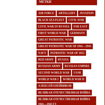
МЕТКИ
AIR FORCE
ARTILLERY
AVIATION
BLACK SEA FLEET
CIVIL WAR
CIVIL WAR IN RUSSIA
FAR EAST
FIRST WORLD WAR
GERMANY
GREAT PATRIOTIC WAR
GREAT PATRIOTIC WAR OF 1941—1945
NAVY
PATRIOTIC WAR OF 1812
RED ARMY
RUSSIA
RUSSIAN ARMY
RUSSIAN EMPIRE
SECOND WORLD WAR
USSR
WORLD WAR I
WORLD WAR II
АЛЕКСЕЙ ОЛЕЙНИКОВ
ВЕЛИКАЯ ОТЕЧЕСТВЕННАЯ ВОЙНА
ВЕЛИКАЯ ОТЕЧЕСТВЕННАЯ ВОЙНА
1941—1945 ГГ.