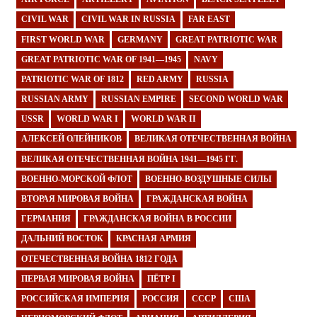
CIVIL WAR
CIVIL WAR IN RUSSIA
FAR EAST
FIRST WORLD WAR
GERMANY
GREAT PATRIOTIC WAR
GREAT PATRIOTIC WAR OF 1941—1945
NAVY
PATRIOTIC WAR OF 1812
RED ARMY
RUSSIA
RUSSIAN ARMY
RUSSIAN EMPIRE
SECOND WORLD WAR
USSR
WORLD WAR I
WORLD WAR II
АЛЕКСЕЙ ОЛЕЙНИКОВ
ВЕЛИКАЯ ОТЕЧЕСТВЕННАЯ ВОЙНА
ВЕЛИКАЯ ОТЕЧЕСТВЕННАЯ ВОЙНА 1941—1945 ГГ.
ВОЕННО-МОРСКОЙ ФЛОТ
ВОЕННО-ВОЗДУШНЫЕ СИЛЫ
ВТОРАЯ МИРОВАЯ ВОЙНА
ГРАЖДАНСКАЯ ВОЙНА
ГЕРМАНИЯ
ГРАЖДАНСКАЯ ВОЙНА В РОССИИ
ДАЛЬНИЙ ВОСТОК
КРАСНАЯ АРМИЯ
ОТЕЧЕСТВЕННАЯ ВОЙНА 1812 ГОДА
ПЕРВАЯ МИРОВАЯ ВОЙНА
ПЁТР I
РОССИЙСКАЯ ИМПЕРИЯ
РОССИЯ
СССР
США