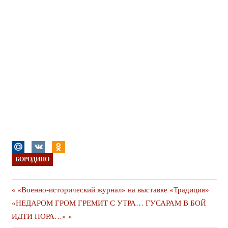
БОРОДИНО
Навигация
Предыдущая
«Военно-исторический журнал» на выставке «Традиция»
Следующая
публикация
«НЕДАРОМ ГРОМ ГРЕМИТ С УТРА… ГУСАРАМ В БОЙ
по
публикация
ИДТИ ПОРА…»