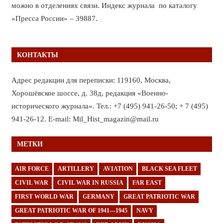
можно в отделениях связи. Индекс журнала по каталогу
«Пресса России» – 39887.
КОНТАКТЫ
Адрес редакции для переписки: 119160, Москва,
Хорошёвское шоссе, д. 38д, редакция «Военно-
исторического журнала». Тел.: +7 (495) 941-26-50; + 7 (495)
941-26-12. E-mail: Mil_Hist_magazin@mail.ru
МЕТКИ
AIR FORCE
ARTILLERY
AVIATION
BLACK SEA FLEET
CIVIL WAR
CIVIL WAR IN RUSSIA
FAR EAST
FIRST WORLD WAR
GERMANY
GREAT PATRIOTIC WAR
GREAT PATRIOTIC WAR OF 1941—1945
NAVY