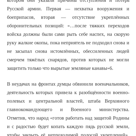
котором они указали причины отступления и потерь
Русской армии. Первая — нехватка вооружения и
боеприпасов, вторая — отсутствие укреплённых
оборонительных позиций: «…после тяжких переходов
войска должны были сами рыть себе наспех, на скорую
руку жалкие окопы, пока неприятель не подходил снова и
не засыпал снова истомлённых, обессиленных людей
смерчем тяжёлых снарядов, против которых не могли
защитить только что вырытые земляные канавы»6.
В неудачах на фронтах думцы обвинили военачальников,
деятельность которых привела к разобщённости военно-
полевых и центральной властей, штаба Верховного
главнокомандующего и Военного министерства.
Отметив, что народ «готов работать над защитой Родины
и с радостью будет копать каждую пядь русской земли,
чтобы закрыть её непроходимой полосой укреплений»,