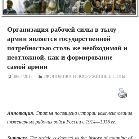
Организация рабочей силы в тылу
армии является государственной
потребностью столь же необходимой и
неотложной, как и формирование
самой армии
30/04/2017
Дежурный по Редакции
ЭКОНОМИКА И ВООРУЖЁННЫЕ СИЛЫ
Аннотация.
Статья посвящена истории комплектования
инженерных рабочих войск России в 1914—1916 гг.
Summary
. The article is devoted to the history of manning of