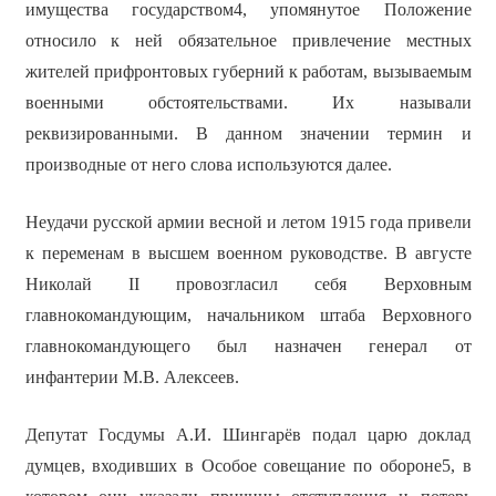
имущества государством4, упомянутое Положение
относило к ней обязательное привлечение местных
жителей прифронтовых губерний к работам, вызываемым
военными обстоятельствами. Их называли
реквизированными. В данном значении термин и
производные от него слова используются далее.
Неудачи русской армии весной и летом 1915 года привели
к переменам в высшем военном руководстве. В августе
Николай II провозгласил себя Верховным
главнокомандующим, начальником штаба Верховного
главнокомандующего был назначен генерал от
инфантерии М.В. Алексеев.
Депутат Госдумы А.И. Шингарёв подал царю доклад
думцев, входивших в Особое совещание по обороне5, в