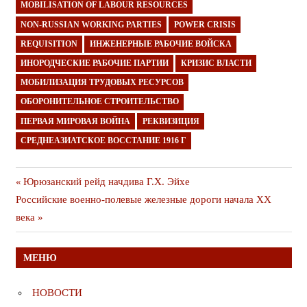
MOBILISATION OF LABOUR RESOURCES
NON-RUSSIAN WORKING PARTIES
POWER CRISIS
REQUISITION
ИНЖЕНЕРНЫЕ РАБОЧИЕ ВОЙСКА
ИНОРОДЧЕСКИЕ РАБОЧИЕ ПАРТИИ
КРИЗИС ВЛАСТИ
МОБИЛИЗАЦИЯ ТРУДОВЫХ РЕСУРСОВ
ОБОРОНИТЕЛЬНОЕ СТРОИТЕЛЬСТВО
ПЕРВАЯ МИРОВАЯ ВОЙНА
РЕКВИЗИЦИЯ
СРЕДНЕАЗИАТСКОЕ ВОССТАНИЕ 1916 Г
Навигация
Предыдущая
Юрюзанский рейд начдива Г.Х. Эйхе
Следующая
публикация
Российские военно-полевые железные дороги начала ХХ
по
публикация
века
записям
МЕНЮ
НОВОСТИ