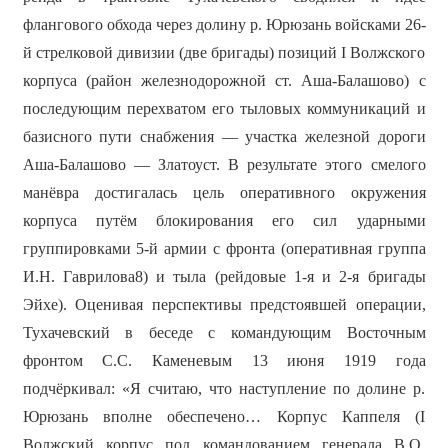
флангового обхода через долину р. Юрюзань войсками 26-
й стрелковой дивизии (две бригады) позиций I Волжского
корпуса (район железнодорожной ст. Аша-Балашово) с
последующим перехватом его тыловых коммуникаций и
базисного пути снабжения — участка железной дороги
Аша-Балашово — Златоуст. В результате этого смелого
манёвра достигалась цель оперативного окружения
корпуса путём блокирования его сил ударными
группировками 5-й армии с фронта (оперативная группа
И.Н. Гаврилова8) и тыла (рейдовые 1-я и 2-я бригады
Эйхе). Оценивая перспективы предстоявшей операции,
Тухачевский в беседе с командующим Восточным
фронтом С.С. Каменевым 13 июня 1919 года
подчёркивал: «Я считаю, что наступление по долине р.
Юрюзань вполне обеспечено… Корпус Каппеля (I
Волжский корпус под командованием генерала В.О.