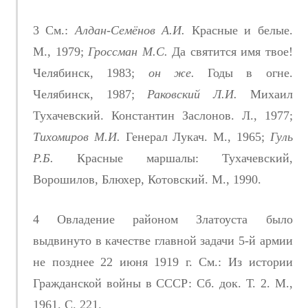
3 См.:
Алдан-Семёнов А.И.
Красные и белые.
М., 1979;
Гроссман М.С.
Да святится имя твое!
Челябинск, 1983;
он же.
Годы в огне.
Челябинск, 1987;
Раковский Л.И.
Михаил
Тухачевский. Константин Заслонов. Л., 1977;
Тихомиров М.И.
Генерал Лукач. М., 1965;
Гуль
Р.Б.
Красные маршалы: Тухачевский,
Ворошилов, Блюхер, Котовский. М., 1990.
4 Овладение районом Златоуста было
выдвинуто в качестве главной задачи 5-й армии
не позднее 22 июня 1919 г. См.: Из истории
Гражданской войны в СССР: Сб. док. Т. 2. М.,
1961. С. 221.