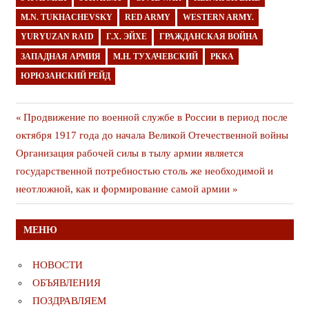
M.N. TUKHACHEVSKY
RED ARMY
WESTERN ARMY.
YURYUZAN RAID
Г.Х. ЭЙХЕ
ГРАЖДАНСКАЯ ВОЙНА
ЗАПАДНАЯ АРМИЯ
М.Н. ТУХАЧЕВСКИЙ
РККА
ЮРЮЗАНСКИЙ РЕЙД
Навигация
Предыдущая
Продвижение по военной службе в России в период после
публикация
октября 1917 года до начала Великой Отечественной войны
по
Следующая
Организация рабочей силы в тылу армии является
записям
публикация
государственной потребностью столь же необходимой и
неотложной, как и формирование самой армии
МЕНЮ
НОВОСТИ
ОБЪЯВЛЕНИЯ
ПОЗДРАВЛЯЕМ