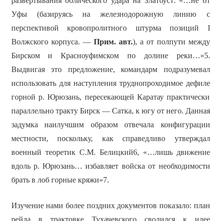
развёртывания облического удара на Златоуст: «…не от
Уфы (базируясь на железнодорожную линию с
перспективой кровопролитного штурма позиций I
Волжского корпуса. —
Прим. авт.
), а от полпути между
Бирском и Красноуфимском по долине реки…»5.
Выдвигая это предложение, командарм подразумевал
использовать для наступления труднопроходимое дефиле
горной р. Юрюзань, пересекающей Каратау практически
параллельно тракту Бирск — Сатка, к югу от него. Данная
задумка наилучшим образом отвечала конфигурации
местности, поскольку, как справедливо утверждал
военный теоретик С.М. Белицкий6, «…лишь движение
вдоль р. Юрюзань… избавляет войска от необходимости
брать в лоб горные кряжи»7.
Изучение нами более поздних документов показало: план
рейда в трактовке Тухачевского сводился к идее