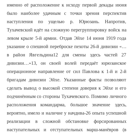
именно её расположение к исходу первой декады июня
было наиболее удачным с точки зрения перспектив
наступления по ущелью р. Юрюзань. Напротив,
Тухачевский идёт на сложную перегруппировку войск на
левом крыле 5-й армии. Отдав Эйхе 14 июня 1919 года
указание о спешной переброске пехоты 26-й дивизии «…
в район Явгельдина12 для смены здесь частей 27
дивизии…»13, он своей волей передаёт юрюзанское
операционное направление от сил Павлова к 1-й и 2-й
бригадам дивизии Эйхе. Указанные факты позволяют
сделать вывод о высокой степени доверия к Эйхе и его
подчинённым со стороны Тухачевского. Помимо личного
расположения командарма, большое значение здесь,
вероятно, имело и наличие у начдива-26 опыта успешной
реализации в сложной обстановке форсированных
наступательных и отступательных марш-манёвров (в