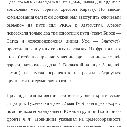
Тухачевского столкнулись с не проходимым для крупных
войсковых масс горным хребтом Каратау. По мысли
командования белых он должен был выступить ключевым
барьером на пути сил РККА к Златоусту4. Хребет
пересекали только два транспортных пути (тракт Бирск —
Сатка и железнодорожная линия Уфа — Златоуст),
проложенные в узких горных перевалах. Их фронтальная
атака (особенно при наступлении вдоль линии железной
дороги, которую седлал I Волжский корпус Западной
армии) не имела перспектив и грозила обернуться
крупными потерями для красных.
Предвидя возникновение соответствующей критической
ситуации, Тухачевский уже 22 мая 1919 года в разговоре с
помощником командующего Южной группой Восточного
фронта Ф.Ф. Новицким указывал на целесообразность