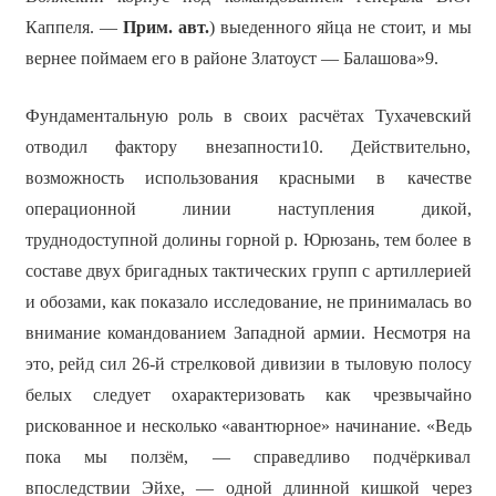
Каппеля. —
Прим. авт.
) выеденного яйца не стоит, и мы
вернее поймаем его в районе Златоуст — Балашова»9.
Фундаментальную роль в своих расчётах Тухачевский
отводил фактору внезапности10. Действительно,
возможность использования красными в качестве
операционной линии наступления дикой,
труднодоступной долины горной р. Юрюзань, тем более в
составе двух бригадных тактических групп с артиллерией
и обозами, как показало исследование, не принималась во
внимание командованием Западной армии. Несмотря на
это, рейд сил 26-й стрелковой дивизии в тыловую полосу
белых следует охарактеризовать как чрезвычайно
рискованное и несколько «авантюрное» начинание. «Ведь
пока мы ползём, — справедливо подчёркивал
впоследствии Эйхе, — одной длинной кишкой через