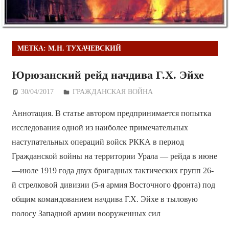
МЕТКА:
М.Н. ТУХАЧЕВСКИЙ
Юрюзанский рейд начдива Г.Х. Эйхе
30/04/2017
Дежурный по Редакции
ГРАЖДАНСКАЯ ВОЙНА
Аннотация. В статье автором предпринимается попытка
исследования одной из наиболее примечательных
наступательных операций войск РККА в период
Гражданской войны на территории Урала — рейда в июне
—июле 1919 года двух бригадных тактических групп 26-
й стрелковой дивизии (5-я армия Восточного фронта) под
общим командованием начдива Г.Х. Эйхе в тыловую
полосу Западной армии вооруженных сил