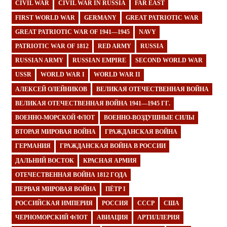
CIVIL WAR
CIVIL WAR IN RUSSIA
FAR EAST
FIRST WORLD WAR
GERMANY
GREAT PATRIOTIC WAR
GREAT PATRIOTIC WAR OF 1941—1945
NAVY
PATRIOTIC WAR OF 1812
RED ARMY
RUSSIA
RUSSIAN ARMY
RUSSIAN EMPIRE
SECOND WORLD WAR
USSR
WORLD WAR I
WORLD WAR II
АЛЕКСЕЙ ОЛЕЙНИКОВ
ВЕЛИКАЯ ОТЕЧЕСТВЕННАЯ ВОЙНА
ВЕЛИКАЯ ОТЕЧЕСТВЕННАЯ ВОЙНА 1941—1945 ГГ.
ВОЕННО-МОРСКОЙ ФЛОТ
ВОЕННО-ВОЗДУШНЫЕ СИЛЫ
ВТОРАЯ МИРОВАЯ ВОЙНА
ГРАЖДАНСКАЯ ВОЙНА
ГЕРМАНИЯ
ГРАЖДАНСКАЯ ВОЙНА В РОССИИ
ДАЛЬНИЙ ВОСТОК
КРАСНАЯ АРМИЯ
ОТЕЧЕСТВЕННАЯ ВОЙНА 1812 ГОДА
ПЕРВАЯ МИРОВАЯ ВОЙНА
ПЁТР I
РОССИЙСКАЯ ИМПЕРИЯ
РОССИЯ
СССР
США
ЧЕРНОМОРСКИЙ ФЛОТ
АВИАЦИЯ
АРТИЛЛЕРИЯ