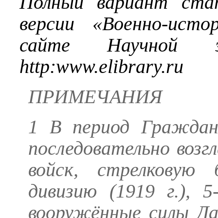
Полный вариант ста
версии «Военно-исто
сайте Научной эл
http
:
www
.
elibrary
.
ru
ПРИМЕЧАНИЯ
1 В период Граждан
последовательно возг
войск, стрелковую 
дивизию (1919 г.), 
вооружённые силы Да