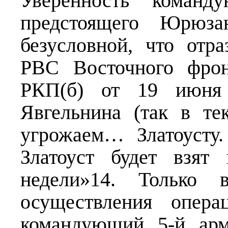
Уверенность команд
предстоящего Юрюза
безусловной, что отр
РВС Восточного фро
РКП(б) от 19 июня 
Явгельнина (так в т
угрожаем… Златоусту.
Златоуст будет взят
недели»14. Только в
осуществления опера
командующий 5-й арм