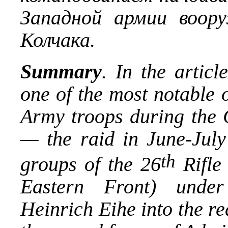
Западной армии воор
Колчака.
Summary
. In the articl
one of the most notable 
Army troops during the C
— the raid in June-July
th
groups of the 26
Rifle
Eastern Front) unde
Heinrich Eihe into the re