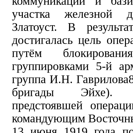
коммуникаций и баз
участка железной 
Златоуст. В результ
достигалась цель опер
путём блокирова
группировками 5-й ар
группа И.Н. Гаврилова8
бригады Эйхе). 
предстоявшей операци
командующим Восточн
13 июня 1919 года по