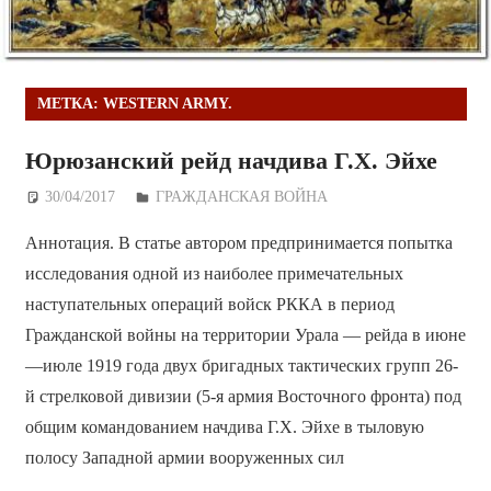
МЕТКА:
WESTERN ARMY.
Юрюзанский рейд начдива Г.Х. Эйхе
30/04/2017
Дежурный по Редакции
ГРАЖДАНСКАЯ ВОЙНА
Аннотация. В статье автором предпринимается попытка
исследования одной из наиболее примечательных
наступательных операций войск РККА в период
Гражданской войны на территории Урала — рейда в июне
—июле 1919 года двух бригадных тактических групп 26-
й стрелковой дивизии (5-я армия Восточного фронта) под
общим командованием начдива Г.Х. Эйхе в тыловую
полосу Западной армии вооруженных сил