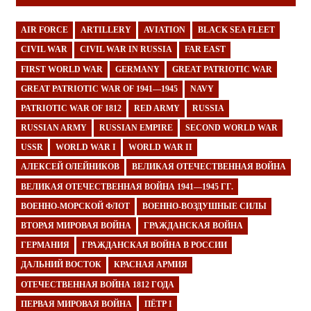
AIR FORCE
ARTILLERY
AVIATION
BLACK SEA FLEET
CIVIL WAR
CIVIL WAR IN RUSSIA
FAR EAST
FIRST WORLD WAR
GERMANY
GREAT PATRIOTIC WAR
GREAT PATRIOTIC WAR OF 1941—1945
NAVY
PATRIOTIC WAR OF 1812
RED ARMY
RUSSIA
RUSSIAN ARMY
RUSSIAN EMPIRE
SECOND WORLD WAR
USSR
WORLD WAR I
WORLD WAR II
АЛЕКСЕЙ ОЛЕЙНИКОВ
ВЕЛИКАЯ ОТЕЧЕСТВЕННАЯ ВОЙНА
ВЕЛИКАЯ ОТЕЧЕСТВЕННАЯ ВОЙНА 1941—1945 ГГ.
ВОЕННО-МОРСКОЙ ФЛОТ
ВОЕННО-ВОЗДУШНЫЕ СИЛЫ
ВТОРАЯ МИРОВАЯ ВОЙНА
ГРАЖДАНСКАЯ ВОЙНА
ГЕРМАНИЯ
ГРАЖДАНСКАЯ ВОЙНА В РОССИИ
ДАЛЬНИЙ ВОСТОК
КРАСНАЯ АРМИЯ
ОТЕЧЕСТВЕННАЯ ВОЙНА 1812 ГОДА
ПЕРВАЯ МИРОВАЯ ВОЙНА
ПЁТР I