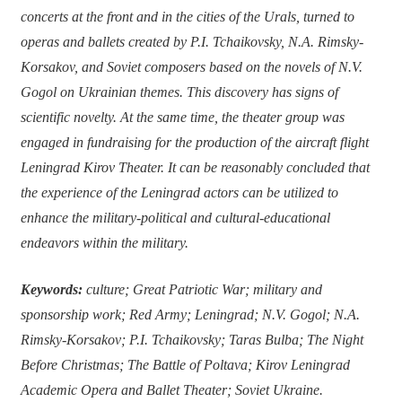
concerts at the front and in the cities of the Urals, turned to
operas and ballets created by P.I. Tchaikovsky, N.A. Rimsky-
Korsakov, and Soviet composers based on the novels of N.V.
Gogol on Ukrainian themes. This discovery has signs of
scientific novelty. At the same time, the theater group was
engaged in fundraising for the production of the aircraft flight
Leningrad Kirov Theater. It can be reasonably concluded that
the experience of the Leningrad actors can be utilized to
enhance the military-political and cultural-educational
endeavors within the military.
Keywords:
culture; Great Patriotic War; military and
sponsorship work; Red Army; Leningrad; N.V. Gogol; N.A.
Rimsky-Korsakov; P.I. Tchaikovsky; Taras Bulba; The Night
Before Christmas; The Battle of Poltava; Kirov Leningrad
Academic Opera and Ballet Theater; Soviet Ukraine.