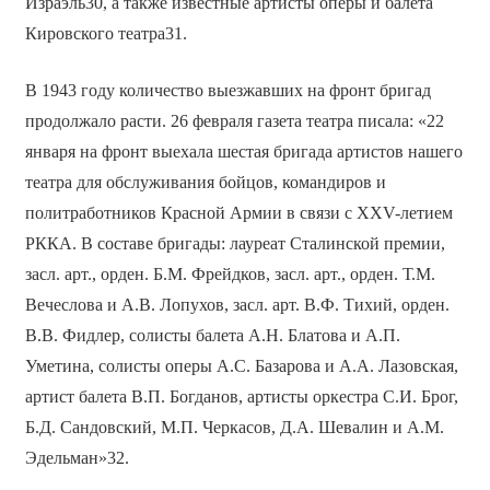
Израэль30, а также известные артисты оперы и балета
Кировского театра31.
В 1943 году количество выезжавших на фронт бригад
продолжало расти. 26 февраля газета театра писала: «22
января на фронт выехала шестая бригада артистов нашего
театра для обслуживания бойцов, командиров и
политработников Красной Армии в связи с XXV-летием
РККА. В составе бригады: лауреат Сталинской премии,
засл. арт., орден. Б.М. Фрейдков, засл. арт., орден. Т.М.
Вечеслова и А.В. Лопухов, засл. арт. В.Ф. Тихий, орден.
В.В. Фидлер, солисты балета А.Н. Блатова и А.П.
Уметина, солисты оперы А.С. Базарова и А.А. Лазовская,
артист балета В.П. Богданов, артисты оркестра С.И. Брог,
Б.Д. Сандовский, М.П. Черкасов, Д.А. Шевалин и А.М.
Эдельман»32.