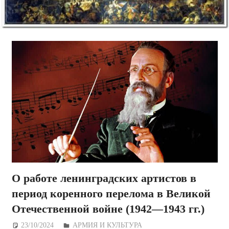
О работе ленинградских артистов в
период коренного перелома в Великой
Отечественной войне (1942—1943 гг.)
23/10/2024
Дежурный по Редакции
АРМИЯ И КУЛЬТУРА