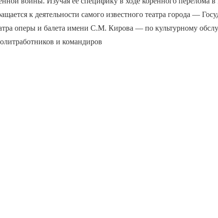
нной войны. Изучая её специфику в ходе коренного перелома в
обращается к деятельности самого известного театра города — Гос
еатра оперы и балета имени С.М. Кирова — по культурному обс
политработников и командиров