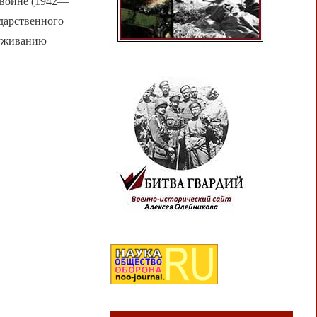
 войне (1942—
ударственного
луживанию