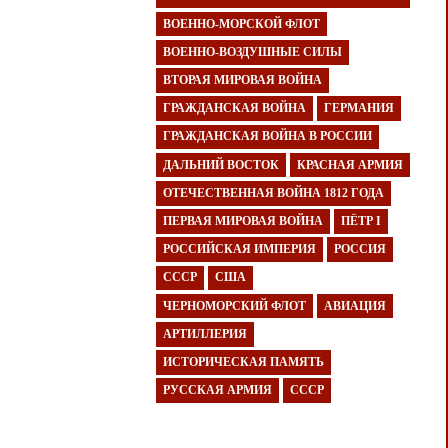
ВОЕННО-МОРСКОЙ ФЛОТ
ВОЕННО-ВОЗДУШНЫЕ СИЛЫ
ВТОРАЯ МИРОВАЯ ВОЙНА
ГРАЖДАНСКАЯ ВОЙНА
ГЕРМАНИЯ
ГРАЖДАНСКАЯ ВОЙНА В РОССИИ
ДАЛЬНИЙ ВОСТОК
КРАСНАЯ АРМИЯ
ОТЕЧЕСТВЕННАЯ ВОЙНА 1812 ГОДА
ПЕРВАЯ МИРОВАЯ ВОЙНА
ПЁТР I
РОССИЙСКАЯ ИМПЕРИЯ
РОССИЯ
СССР
США
ЧЕРНОМОРСКИЙ ФЛОТ
АВИАЦИЯ
АРТИЛЛЕРИЯ
ИСТОРИЧЕСКАЯ ПАМЯТЬ
РУССКАЯ АРМИЯ
СССР