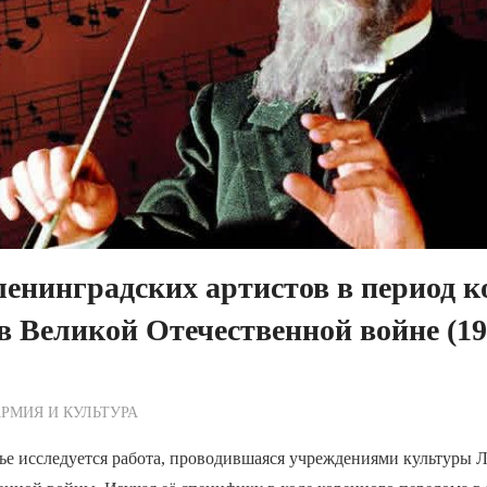
ленинградских артистов в период к
в Великой Отечественной войне (1
ежурный по Редакции
РМИЯ И КУЛЬТУРА
ье исследуется работа, проводившаяся учреждениями культуры 