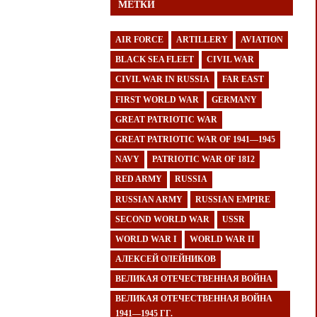
МЕТКИ
AIR FORCE
ARTILLERY
AVIATION
BLACK SEA FLEET
CIVIL WAR
CIVIL WAR IN RUSSIA
FAR EAST
FIRST WORLD WAR
GERMANY
GREAT PATRIOTIC WAR
GREAT PATRIOTIC WAR OF 1941—1945
NAVY
PATRIOTIC WAR OF 1812
RED ARMY
RUSSIA
RUSSIAN ARMY
RUSSIAN EMPIRE
SECOND WORLD WAR
USSR
WORLD WAR I
WORLD WAR II
АЛЕКСЕЙ ОЛЕЙНИКОВ
ВЕЛИКАЯ ОТЕЧЕСТВЕННАЯ ВОЙНА
ВЕЛИКАЯ ОТЕЧЕСТВЕННАЯ ВОЙНА
1941—1945 ГГ.