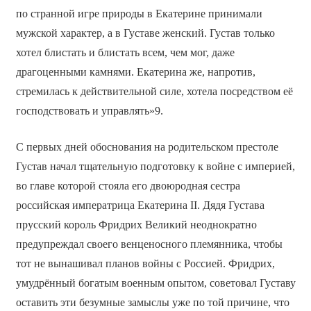
по странной игре природы в Екатерине принимали
мужской характер, а в Густаве женский. Густав только
хотел блистать и блистать всем, чем мог, даже
драгоценными камнями. Екатерина же, напротив,
стремилась к действительной силе, хотела посредством её
господствовать и управлять»9.
С первых дней обоснования на родительском престоле
Густав начал тщательную подготовку к войне с империей,
во главе которой стояла его двоюродная сестра
российская императрица Екатерина II. Дядя Густава
прусский король Фридрих Великий неоднократно
предупреждал своего венценосного племянника, чтобы
тот не вынашивал планов войны с Россией. Фридрих,
умудрённый богатым военным опытом, советовал Густаву
оставить эти безумные замыслы уже по той причине, что