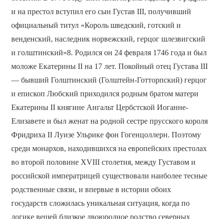
и на престол вступил его сын Густав III, получивший
официальный титул «Король шведский, готский и
венденский, наследник норвежский, герцог шлезвигский
и голштинский»8. Родился он 24 февраля 1746 года и был
моложе Екатерины II на 17 лет. Покойный отец Густава III
— бывший Голштинский (Голштейн-Готторпский) герцог
и епископ Любский приходился родным братом матери
Екатерины II княгине Ангальт Цербстской Иоганне-
Елизавете и был женат на родной сестре прусского короля
Фридриха II Луизе Ульрике фон Гогенцоллерн. Поэтому
среди монархов, находившихся на европейских престолах
во второй половине XVIII столетия, между Густавом и
российской императрицей существовали наиболее тесные
родственные связи, и впервые в истории обоих
государств сложилась уникальная ситуация, когда по
логике вещей близкое двоюродное родство северных