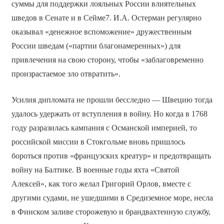
суммы для поддержки лояльных России влиятельных
шведов в Сенате и в Сейме7. И.А. Остерман регулярно
оказывал «денежное вспоможение» дружественным
России шведам («партии благонамеренных») для
привлечения на свою сторону, чтобы «заблаговременно
произрастаемое зло отвратить».
Усилия дипломата не прошли бесследно — Швецию тогда
удалось удержать от вступления в войну. Но когда в 1768
году разразилась кампания с Османской империей, то
российской миссии в Стокгольме вновь пришлось
бороться против «французских креатур» и предотвращать
войну на Балтике. В военные годы яхта «Святой
Алексей», как того желал Григорий Орлов, вместе с
другими судами, не ушедшими в Средиземное море, несла
в Финском заливе сторожевую и брандвахтенную службу,