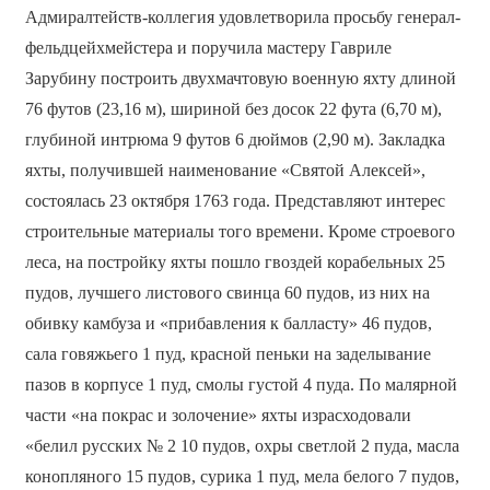
Адмиралтейств-коллегия удовлетворила просьбу генерал-
фельдцейхмейстера и поручила мастеру Гавриле
Зарубину построить двухмачтовую военную яхту длиной
76 футов (23,16 м), шириной без досок 22 фута (6,70 м),
глубиной интрюма 9 футов 6 дюймов (2,90 м). Закладка
яхты, получившей наименование «Святой Алексей»,
состоялась 23 октября 1763 года. Представляют интерес
строительные материалы того времени. Кроме строевого
леса, на постройку яхты пошло гвоздей корабельных 25
пудов, лучшего листового свинца 60 пудов, из них на
обивку камбуза и «прибавления к балласту» 46 пудов,
сала говяжьего 1 пуд, красной пеньки на заделывание
пазов в корпусе 1 пуд, смолы густой 4 пуда. По малярной
части «на покрас и золочение» яхты израсходовали
«белил русских № 2 10 пудов, охры светлой 2 пуда, масла
конопляного 15 пудов, сурика 1 пуд, мела белого 7 пудов,