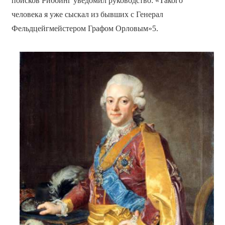
поисков Риббинг уведомил руководство: «Такого
человека я уже сыскал из бывших с Генерал
Фельдцейгмейстером Графом Орловым»5.