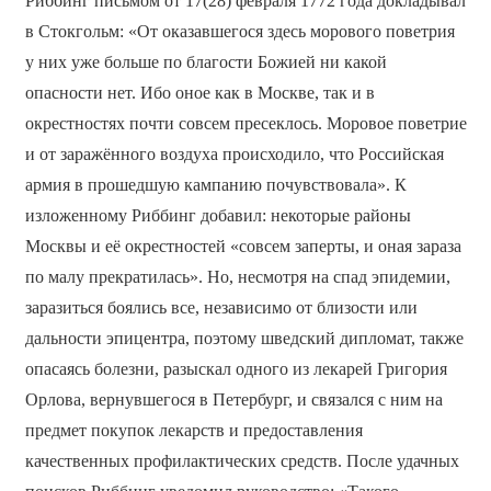
Риббинг письмом от 17(28) февраля 1772 года докладывал
в Стокгольм: «От оказавшегося здесь морового поветрия
у них уже больше по благости Божией ни какой
опасности нет. Ибо оное как в Москве, так и в
окрестностях почти совсем пресеклось. Моровое поветрие
и от заражённого воздуха происходило, что Российская
армия в прошедшую кампанию почувствовала». К
изложенному Риббинг добавил: некоторые районы
Москвы и её окрестностей «совсем заперты, и оная зараза
по малу прекратилась». Но, несмотря на спад эпидемии,
заразиться боялись все, независимо от близости или
дальности эпицентра, поэтому шведский дипломат, также
опасаясь болезни, разыскал одного из лекарей Григория
Орлова, вернувшегося в Петербург, и связался с ним на
предмет покупок лекарств и предоставления
качественных профилактических средств. После удачных