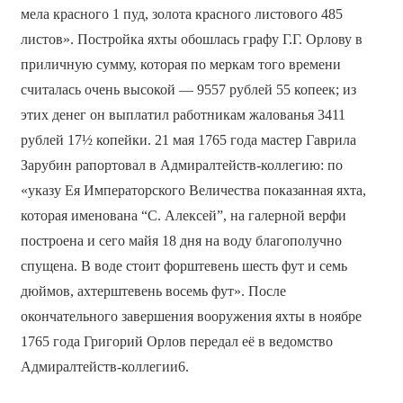
мела красного 1 пуд, золота красного листового 485
листов». Постройка яхты обошлась графу Г.Г. Орлову в
приличную сумму, которая по меркам того времени
считалась очень высокой — 9557 рублей 55 копеек; из
этих денег он выплатил работникам жалованья 3411
рублей 17½ копейки. 21 мая 1765 года мастер Гаврила
Зарубин рапортовал в Адмиралтейств-коллегию: по
«указу Ея Императорского Величества показанная яхта,
которая именована “С. Алексей”, на галерной верфи
построена и сего майя 18 дня на воду благополучно
спущена. В воде стоит форштевень шесть фут и семь
дюймов, ахтерштевень восемь фут». После
окончательного завершения вооружения яхты в ноябре
1765 года Григорий Орлов передал её в ведомство
Адмиралтейств-коллегии6.