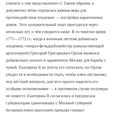
учинить о том представление»3. Таким образом, в
документах чётко отразилась важная мера для
противодействия эпидемии — постройка карантинных
домов. Этот положительный опыт пригодился через
несколько лет, о чём говорится ниже. В то тяжёлое время
1771—1772 гг., когда к военным тяготам добавилась
эпидемия, генерал-фельдцейхмейстер (начальствующий
артиллерией) Григорий Григорьевич Орлов вызвался
добровольно поехать в заражённую Москву для борьбы с
чумой. Екатерина II не хотела его отпускать, но Орлов
убедил её в необходимости ехать, чтобы взять обстановку
под жёсткий контроль, для чего просил наделить его
особыми полномочиями — в противном случае полумеры
не помогут. Екатерина II согласилась и предписала
губернаторам граничивших с Москвой губерний
беспрекословно выполнять приказы генерал-