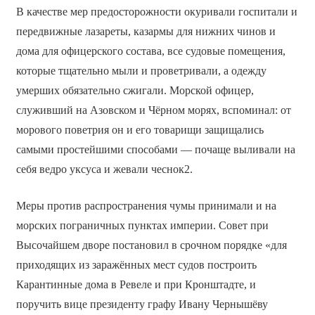
В качестве мер предосторожности окуривали госпитали и
передвижные лазареты, казармы для нижних чинов и
дома для офицерского состава, все судовые помещения,
которые тщательно мыли и проветривали, а одежду
умерших обязательно сжигали. Морской офицер,
служивший на Азовском и Чёрном морях, вспоминал: от
морового поветрия он и его товарищи защищались
самыми простейшими способами — почаще выливали на
себя ведро уксуса и жевали чеснок2.
Меры против распространения чумы принимали и на
морских пограничных пунктах империи. Совет при
Высочайшем дворе постановил в срочном порядке «для
приходящих из заражённых мест судов построить
Карантинные дома в Ревеле и при Кронштадте, и
поручить вице президенту графу Ивану Чернышёву