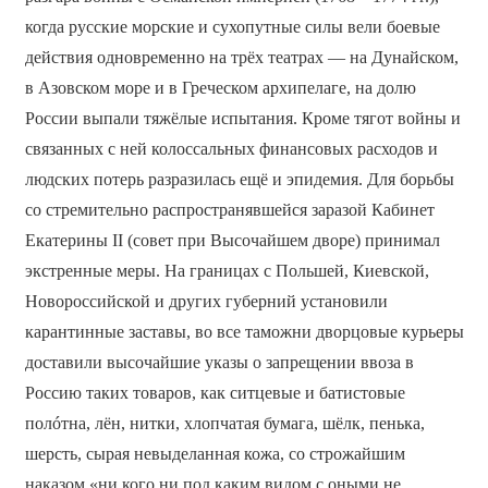
когда русские морские и сухопутные силы вели боевые
действия одновременно на трёх театрах — на Дунайском,
в Азовском море и в Греческом архипелаге, на долю
России выпали тяжёлые испытания. Кроме тягот войны и
связанных с ней колоссальных финансовых расходов и
людских потерь разразилась ещё и эпидемия. Для борьбы
со стремительно распространявшейся заразой Кабинет
Екатерины II (совет при Высочайшем дворе) принимал
экстренные меры. На границах с Польшей, Киевской,
Новороссийской и других губерний установили
карантинные заставы, во все таможни дворцовые курьеры
доставили высочайшие указы о запрещении ввоза в
Россию таких товаров, как ситцевые и батистовые
полóтна, лён, нитки, хлопчатая бумага, шёлк, пенька,
шерсть, сырая невыделанная кожа, со строжайшим
наказом «ни кого ни под каким видом с оными не