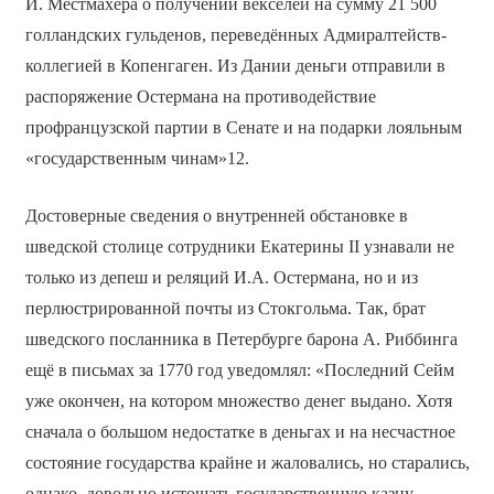
И. Местмахера о получении векселей на сумму 21 500
голландских гульденов, переведённых Адмиралтейств-
коллегией в Копенгаген. Из Дании деньги отправили в
распоряжение Остермана на противодействие
профранцузской партии в Сенате и на подарки лояльным
«государственным чинам»12.
Достоверные сведения о внутренней обстановке в
шведской столице сотрудники Екатерины II узнавали не
только из депеш и реляций И.А. Остермана, но и из
перлюстрированной почты из Стокгольма. Так, брат
шведского посланника в Петербурге барона А. Риббинга
ещё в письмах за 1770 год уведомлял: «Последний Сейм
уже окончен, на котором множество денег выдано. Хотя
сначала о большом недостатке в деньгах и на несчастное
состояние государства крайне и жаловались, но старались,
однако, довольно истощать государственную казну.