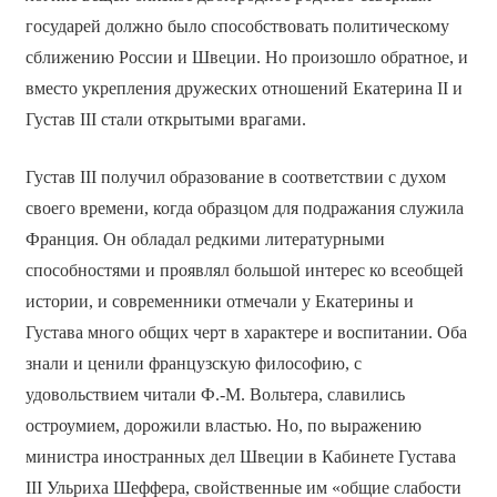
государей должно было способствовать политическому
сближению России и Швеции. Но произошло обратное, и
вместо укрепления дружеских отношений Екатерина II и
Густав III стали открытыми врагами.
Густав III получил образование в соответствии с духом
своего времени, когда образцом для подражания служила
Франция. Он обладал редкими литературными
способностями и проявлял большой интерес ко всеобщей
истории, и современники отмечали у Екатерины и
Густава много общих черт в характере и воспитании. Оба
знали и ценили французскую философию, с
удовольствием читали Ф.-М. Вольтера, славились
остроумием, дорожили властью. Но, по выражению
министра иностранных дел Швеции в Кабинете Густава
III Ульриха Шеффера, свойственные им «общие слабости