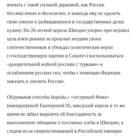
воевать с такой сильной державой, как Россия,
бессмысленно и бесполезно, и никогда ему не одолеть
свою умную и разбиравшуюся в государственных делах
кузину. Но 26-летний король Швеции упорно преследовал
цель взять реванш за прошлые неудачи своих
соотечественников и убеждал политические верхи
(«господствующую партию в Сенате») воспользоваться
«разорительной войной россиян с турками» и
ослаблением русских сил, чтобы с помощью Франции
наказать и унизить Россию.
Обдумывая способы борьбы с «сестрицей Фике»
(императрицей Екатериной II), шведский король в то же
время не забыл выразить ей благодарность за
выполненное обещание о поставках хлеба в Швецию, а
следом из-за свирепствовавшей в Российской империи