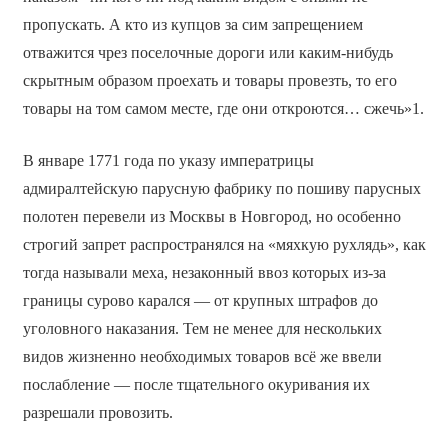
пропускать. А кто из купцов за сим запрещением
отважится чрез поселочные дороги или каким-нибудь
скрытным образом проехать и товары провезть, то его
товары на том самом месте, где они откроются… сжечь»1.
В январе 1771 года по указу императрицы
адмиралтейскую парусную фабрику по пошиву парусных
полотен перевели из Москвы в Новгород, но особенно
строгий запрет распространялся на «мяхкую рухлядь», как
тогда называли меха, незаконный ввоз которых из-за
границы сурово карался — от крупных штрафов до
уголовного наказания. Тем не менее для нескольких
видов жизненно необходимых товаров всё же ввели
послабление — после тщательного окуривания их
разрешали провозить.