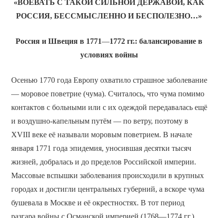
«ВОЕВАТЬ С ТАКОЙ СИЛЬНОЙ ДЕРЖАВОЙ, КАК
РОССИЯ, БЕССМЫСЛЕННО И БЕСПОЛЕЗНО…»
Россия и Швеция в 1771
—
1772 гг.: балансирование в
условиях войны
Осенью 1770 года Европу охватило страшное заболевание
— моровое поветрие (чума). Считалось, что чума помимо
контактов с больными или с их одеждой передавалась ещё
и воздушно-капельным путём — по ветру, поэтому в
XVIII веке её называли моровым поветрием. В начале
января 1771 года эпидемия, уносившая десятки тысяч
жизней, добралась и до пределов Российской империи.
Массовые вспышки заболевания происходили в крупных
городах и достигли центральных губерний, а вскоре чума
бушевала в Москве и её окрестностях. В тот период
разгара войны с Османской империей (1768—1774 гг.),