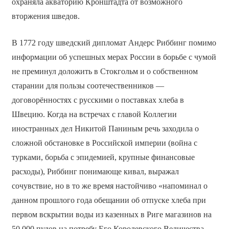
охраняла акваторию Кронштадта от возможного
вторжения шведов.
В 1772 году шведский дипломат Андерс Риббинг помимо
информации об успешных мерах России в борьбе с чумой
не преминул доложить в Стокгольм и о собственном
старании для пользы соотечественников —
договорённостях с русскими о поставках хлеба в
Швецию. Когда на встречах с главой Коллегии
иностранных дел Никитой Паниным речь заходила о
сложной обстановке в Российской империи (война с
турками, борьба с эпидемией, крупные финансовые
расходы), Риббинг понимающе кивал, выражал
сочувствие, но в то же время настойчиво «напоминал о
данном прошлого года обещании об отпуске хлеба при
первом вскрытии воды из казенных в Риге магазинов на
50 000 пудов на потребу Его Королевского Величества