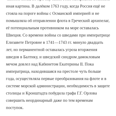
иная картина. В далёком 1763 году, когда Россия ещё не
стояла на пороге войны с Османской империей и не
помышляла об отправлении флота в Греческий архипелаг,
её потенциальным противником на море оставалась
Швеция. Со времени войны со шведами при императрице
Елизавете Петровне в 1741—1743 гг. минуло двадцать
лет, но перманентной оставалась угроза вторжения
шведов в Балтику, и шведский синдром дамокловым
мечом довлел над Кабинетом Екатерины II. Пока
императрица, находившаяся на престоле чуть больше
года, осуществляла первые преобразования на флоте и в
системе морской администрации, необходимость в защите
столицы и Кронштадта побудила графа Г.Г. Орлова
совершить неординарный даже по тем временам
поступок.