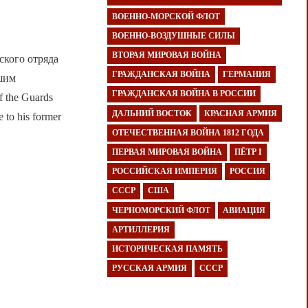
ВОЕННО-МОРСКОЙ ФЛОТ
ВОЕННО-ВОЗДУШНЫЕ СИЛЫ
ВТОРАЯ МИРОВАЯ ВОЙНА
ского отряда
ГРАЖДАНСКАЯ ВОЙНА
ГЕРМАНИЯ
вшим
ГРАЖДАНСКАЯ ВОЙНА В РОССИИ
of the Guards
ДАЛЬНИЙ ВОСТОК
КРАСНАЯ АРМИЯ
e to his former
ОТЕЧЕСТВЕННАЯ ВОЙНА 1812 ГОДА
ПЕРВАЯ МИРОВАЯ ВОЙНА
ПЁТР I
РОССИЙСКАЯ ИМПЕРИЯ
РОССИЯ
СССР
США
ЧЕРНОМОРСКИЙ ФЛОТ
АВИАЦИЯ
АРТИЛЛЕРИЯ
ИСТОРИЧЕСКАЯ ПАМЯТЬ
РУССКАЯ АРМИЯ
СССР