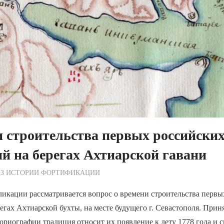
 строительства первых российски
й на берегах Ахтиарской гавани
ежурный по Редакции
ИЗ ИСТОРИИ ФОРТИФИКАЦИИ
ликации рассматривается вопрос о времени строительства первы
егах Ахтиарской бухты, на месте будущего г. Севастополя. Приня
ориографии традиция относит их появление к лету 1778 года и с