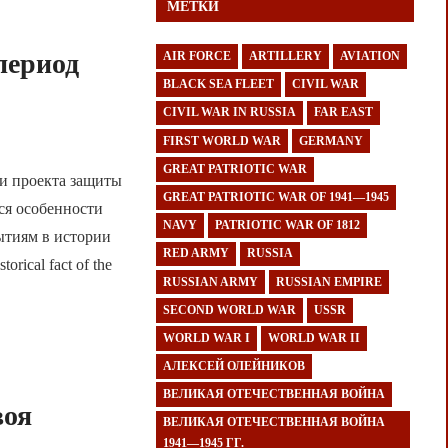
МЕТКИ
период
AIR FORCE
ARTILLERY
AVIATION
BLACK SEA FLEET
CIVIL WAR
CIVIL WAR IN RUSSIA
FAR EAST
FIRST WORLD WAR
GERMANY
GREAT PATRIOTIC WAR
ки проекта защиты
GREAT PATRIOTIC WAR OF 1941—1945
ся особенности
NAVY
PATRIOTIC WAR OF 1812
бытиям в истории
RED ARMY
RUSSIA
orical fact of the
RUSSIAN ARMY
RUSSIAN EMPIRE
SECOND WORLD WAR
USSR
WORLD WAR I
WORLD WAR II
АЛЕКСЕЙ ОЛЕЙНИКОВ
ВЕЛИКАЯ ОТЕЧЕСТВЕННАЯ ВОЙНА
воя
ВЕЛИКАЯ ОТЕЧЕСТВЕННАЯ ВОЙНА
1941—1945 ГГ.