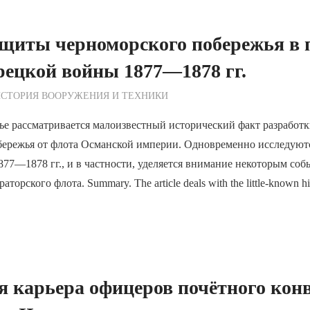
щиты черноморского побережья в 
рецкой войны 1877—1878 гг.
ежурный по Редакции
СТОРИЯ ВООРУЖЕНИЯ И ТЕХНИКИ
ье рассматривается малоизвестный исторический факт разработ
бережья от флота Османской империи. Одновременно исследуют
877—1878 гг., и в частности, уделяется внимание некоторым со
орского флота. Summary. The article deals with the little-known hist
 карьера офицеров почётного кон