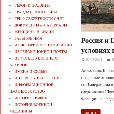
ГЕРОИ И ПОДВИГИ
ГРАЖДАНСКАЯ ВОЙНА
ГРИФ СЕКРЕТНОСТИ СНЯТ
ДОКУМЕНТЫ и МАТЕРИАЛЫ
ЖЕНЩИНЫ В АРМИИ
ЗАБЫТОЕ ИМЯ
Россия и 
ИЗ ИСТОРИИ ФОРТИФИКАЦИИ
условиях
ИЗ РЕДАКЦИОННОЙ ПОЧТЫ
ИЗ ФОНДОВ ВОЕННЫХ
02/07/2021
Д
АРХИВОВ
Аннотация. В янва
ИМЕНА И СУДЬБЫ
непростые отноше
ИНТЕРНЕТ-ПРИЛОЖЕНИЕ
гг. Императрица и
ИНФОРМАЦИОННОЕ
ПРОТИВОБОРСТВО
сдерживания Швец
ИСТОРИОГРАФИЯ
Франции на шведс
ИСТОРИЯ ВОЕННОЙ
МЕДИЦИНЫ
ЧИТАТЬ