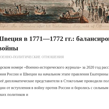
Швеция в 1771—1772 гг.: балансиро
 войны
ежурный по Редакции
ВОЕННО-ПОЛИТИЧЕСКИE ОТНОШЕНИЯ
рском номере «Военно-исторического журнала» за 2020 год рас
ния России и Швеции на начальном этапе правления Екатерины 
 её дипломатические представители в Стокгольме проводили по
ии от вступления в войну против России и боролись с сильным
ких политиков и