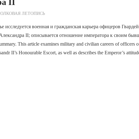
а II
ежурный по Редакции
ПОЛКОВАЯ ЛЕТОПИСЬ
ье исследуется военная и гражданская карьера офицеров Гвардей
 Александра II; описывается отношение императора к своим бы
ary. This article examines military and civilian careers of officers 
ndr II’s Honourable Escort, as well as describes the Emperor’s attitud