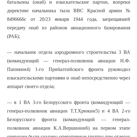
батальоны (оиаб) и изыскательские партии, вопреки
директиве начальника тыла ВВС Красной армии №
8496666с от 20/23 января 1944 года, запрещавшей
передачу оиаб из районов авиационного базирования
(РАБ);
— начальник отдела аэродромного строительства 3 ВА
(командующий — генерал-полковник авиации Н.Ф.
Папивин4) 1-го Прибалтийского фронта руководил
изыскательскими партиями и оиаб непосредственно через
аппарат своего отдела;
— в 1 ВА 3-го Белорусского фронта (командующий —
генерал-полковник авиации Т.Т.Хрюкин5) и 4 ВА 2-го
Белорусского фронта (командующий — генерал-
полковник авиации К.А.Вершинин6) на первом этапе
операции были созданы оперативные группы при отделах