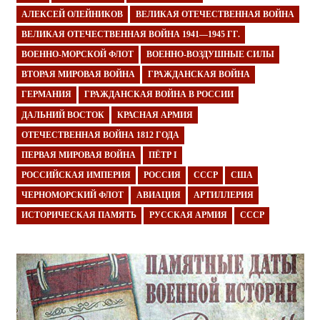
АЛЕКСЕЙ ОЛЕЙНИКОВ
ВЕЛИКАЯ ОТЕЧЕСТВЕННАЯ ВОЙНА
ВЕЛИКАЯ ОТЕЧЕСТВЕННАЯ ВОЙНА 1941—1945 ГГ.
ВОЕННО-МОРСКОЙ ФЛОТ
ВОЕННО-ВОЗДУШНЫЕ СИЛЫ
ВТОРАЯ МИРОВАЯ ВОЙНА
ГРАЖДАНСКАЯ ВОЙНА
ГЕРМАНИЯ
ГРАЖДАНСКАЯ ВОЙНА В РОССИИ
ДАЛЬНИЙ ВОСТОК
КРАСНАЯ АРМИЯ
ОТЕЧЕСТВЕННАЯ ВОЙНА 1812 ГОДА
ПЕРВАЯ МИРОВАЯ ВОЙНА
ПЁТР I
РОССИЙСКАЯ ИМПЕРИЯ
РОССИЯ
СССР
США
ЧЕРНОМОРСКИЙ ФЛОТ
АВИАЦИЯ
АРТИЛЛЕРИЯ
ИСТОРИЧЕСКАЯ ПАМЯТЬ
РУССКАЯ АРМИЯ
СССР