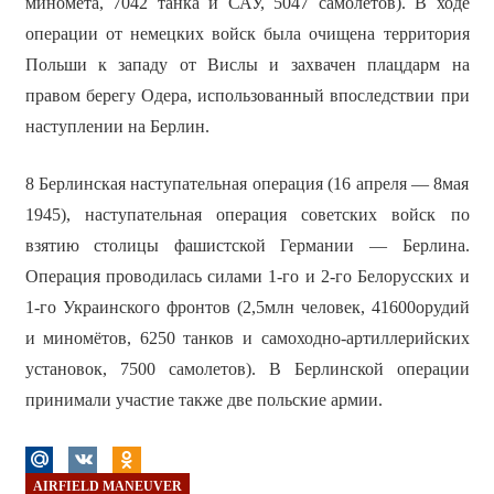
миномёта, 7042 танка и САУ, 5047 самолётов). В ходе
операции
от немецких войск была очищена территория
Польши к западу от Вислы и захвачен плацдарм на
правом берегу Одера, использованный впоследствии при
наступлении на Берлин.
8 Берлинская наступательная операция (16 апреля — 8мая
1945), наступательная операция советских войск по
взятию столицы фашистской Германии — Берлина.
Операция проводилась силами 1-го и 2-го Белорусских и
1-го Украинского фронтов (2,5млн человек, 41600орудий
и миномётов, 6250 танков и самоходно-артиллерийских
установок, 7500 самолетов). В Берлинской операции
принимали участие также две польские армии.
AIRFIELD MANEUVER