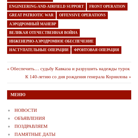
ENGINEERING-AND-AIRFIELD SUPPORT
FRONT OPERATION
GREAT PATRIOTIC WAR
OFFENSIVE OPERATIONS
АЭРОДРОМНЫЙ МАНЕВР
ВЕЛИКАЯ ОТЕЧЕСТВЕННАЯ ВОЙНА
ИНЖЕНЕРНО-АЭРОДРОМНОЕ ОБЕСПЕЧЕНИЕ
НАСТУПАТЕЛЬНЫЕ ОПЕРАЦИИ
ФРОНТОВАЯ ОПЕРАЦИЯ
Навигация
Предыдущая
Обеспечить… судьбу Кавказа и разрушить надежды турок
публикация
Следующая
К 140-летию со дня рождения генерала Корнилова
по
публикация
записям
МЕНЮ
НОВОСТИ
ОБЪЯВЛЕНИЯ
ПОЗДРАВЛЯЕМ
ПАМЯТНЫЕ ДАТЫ