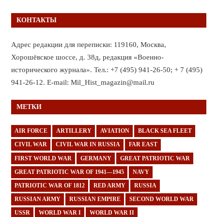
КОНТАКТЫ
Адрес редакции для переписки: 119160, Москва,
Хорошёвское шоссе, д. 38д, редакция «Военно-
исторического журнала». Тел.: +7 (495) 941-26-50; + 7 (495)
941-26-12. E-mail: Mil_Hist_magazin@mail.ru
МЕТКИ
AIR FORCE
ARTILLERY
AVIATION
BLACK SEA FLEET
CIVIL WAR
CIVIL WAR IN RUSSIA
FAR EAST
FIRST WORLD WAR
GERMANY
GREAT PATRIOTIC WAR
GREAT PATRIOTIC WAR OF 1941—1945
NAVY
PATRIOTIC WAR OF 1812
RED ARMY
RUSSIA
RUSSIAN ARMY
RUSSIAN EMPIRE
SECOND WORLD WAR
USSR
WORLD WAR I
WORLD WAR II