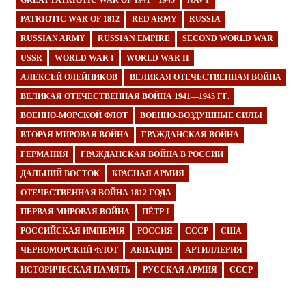
GREAT PATRIOTIC WAR OF 1941—1945
NAVY
PATRIOTIC WAR OF 1812
RED ARMY
RUSSIA
RUSSIAN ARMY
RUSSIAN EMPIRE
SECOND WORLD WAR
USSR
WORLD WAR I
WORLD WAR II
АЛЕКСЕЙ ОЛЕЙНИКОВ
ВЕЛИКАЯ ОТЕЧЕСТВЕННАЯ ВОЙНА
ВЕЛИКАЯ ОТЕЧЕСТВЕННАЯ ВОЙНА 1941—1945 ГГ.
ВОЕННО-МОРСКОЙ ФЛОТ
ВОЕННО-ВОЗДУШНЫЕ СИЛЫ
ВТОРАЯ МИРОВАЯ ВОЙНА
ГРАЖДАНСКАЯ ВОЙНА
ГЕРМАНИЯ
ГРАЖДАНСКАЯ ВОЙНА В РОССИИ
ДАЛЬНИЙ ВОСТОК
КРАСНАЯ АРМИЯ
ОТЕЧЕСТВЕННАЯ ВОЙНА 1812 ГОДА
ПЕРВАЯ МИРОВАЯ ВОЙНА
ПЁТР I
РОССИЙСКАЯ ИМПЕРИЯ
РОССИЯ
СССР
США
ЧЕРНОМОРСКИЙ ФЛОТ
АВИАЦИЯ
АРТИЛЛЕРИЯ
ИСТОРИЧЕСКАЯ ПАМЯТЬ
РУССКАЯ АРМИЯ
СССР