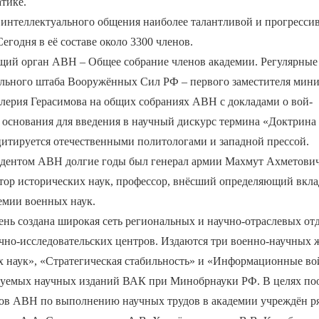
тике.
 интеллектуального общения наиболее талантливой и прогресси
егодня в её составе около 3300 членов.
ий орган АВН – Общее собрание членов академии. Регулярные
ального штаба Вооружённых Сил РФ – первого заместителя мин
лерия Герасимова на общих собраниях АВН с докладами о вой-
 основания для введения в научный дискурс термина «Доктрина
цитируется отечественными политологами и западной прессой.
дентом АВН долгие годы был генерал армии Махмут Ахметович 
тор исторических наук, профессор, внёсший определяющий вклад
емии военных наук.
нь создана широкая сеть региональных и научно-отраслевых от
чно-исследовательских центров. Издаются три военно-научных 
 наук», «Стратегическая стабильность» и «Информационные во
руемых научных изданий ВАК при Минобрнауки РФ. В целях по
нов АВН по выполнению научных трудов в академии учреждён р