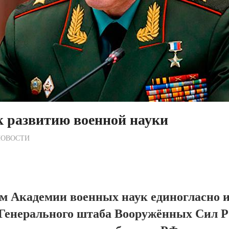
 развитию военной науки
ежурный по Редакции
НОВОСТИ
м Академии военных наук единогласно 
Генерального штаба Вооружённых Сил 