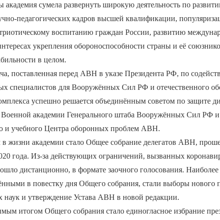
 академия сумела развернуть широкую деятельность по развити
чно-педагогических кадров высшей квалификации, популяриза
атриотическому воспитанию граждан России, развитию междуна
интересах укрепления обороноспособности страны и её союзник
абильности в целом.
ча, поставленная перед АВН в указе Президента РФ, по содейст
х специалистов для Вооружённых Сил РФ и отечественного об
мплекса успешно решается объединённым советом по защите ди
е Военной академии Генерального штаба Вооружённых Сил РФ и
го и учебного Центра оборонных проблем АВН.
в жизни академии стало Общее собрание делегатов АВН, проше
2020 года. Из-за действующих ограничений, вызванных коронав
рошло дистанционно, в формате заочного голосования. Наиболе
ёнными в повестку дня Общего собрания, стали выборы нового 
 наук и утверждение Устава АВН в новой редакции.
имым итогом Общего собрания стало единогласное избрание пре