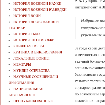
А.В. Суворова, им
ИСТОРИЯ ВОЕННОЙ НАУКИ
интернет-сайт АВ
ИСТОРИЯ ВОЕННОЙ РАЗВЕДКИ
ИСТОРИЯ ВОИН
Избрание но
ИСТОРИЯ ВООРУЖЕНИЯ И
совершенств
ТЕХНИКИ
ИСТОРИЯ ТЫЛА
укрепление 
ИСТОРИЯ: ПРОТИВ ЛЖИ
КНИЖНАЯ ПОЛКА
За годы своей дея
КРИТИКА И БИБЛИОГРАФИЯ
известностью вое
ЛОКАЛЬНЫЕ ВОЙНЫ
ведущий большую 
МЕМУАРЫ
социально-эконом
МУНДИР ОТЕЧЕСТВА
безопасности госу
НАУЧНЫЕ СООБЩЕНИЯ И
Развитие теории 
ИНФОРМАЦИЯ
сценариев развит
НАЦИОНАЛЬНАЯ
по возможным вари
БЕЗОПАСНОСТЬ
важнейших направ
НЕОПУБЛИКОВАННЫЕ