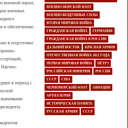
ю военной науки,
ВОЕННО-МОРСКОЙ ФЛОТ
ции военных
ВОЕННО-ВОЗДУШНЫЕ СИЛЫ
родного
ВТОРАЯ МИРОВАЯ ВОЙНА
ов и обеспечению
ГРАЖДАНСКАЯ ВОЙНА
ГЕРМАНИЯ
ГРАЖДАНСКАЯ ВОЙНА В РОССИИ
вию в подготовке
ДАЛЬНИЙ ВОСТОК
КРАСНАЯ АРМИЯ
оронно-
ОТЕЧЕСТВЕННАЯ ВОЙНА 1812 ГОДА
ссертаций,
ПЕРВАЯ МИРОВАЯ ВОЙНА
ПЁТР I
 Научно-
РОССИЙСКАЯ ИМПЕРИЯ
РОССИЯ
СССР
США
дшее в период с
ЧЕРНОМОРСКИЙ ФЛОТ
АВИАЦИЯ
ирусной
АРТИЛЛЕРИЯ
е значимыми
ИСТОРИЧЕСКАЯ ПАМЯТЬ
президента
РУССКАЯ АРМИЯ
СССР
зидентом