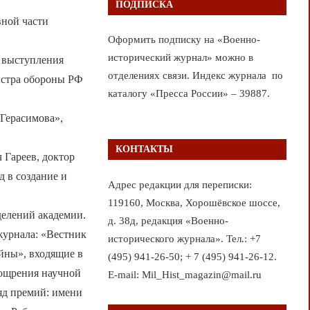
ПОДПИСКА
вной части
Оформить подписку на «Военно-
исторический журнал» можно в
 выступления
отделениях связи. Индекс журнала по
истра обороны РФ
каталогу «Пресса России» – 39887.
 Герасимова»,
КОНТАКТЫ
Гареев, доктор
 в создание и
Адрес редакции для переписки:
119160, Москва, Хорошёвское шоссе,
делений академии.
д. 38д, редакция «Военно-
журнала: «Вестник
исторического журнала». Тел.: +7
йны», входящие в
(495) 941-26-50; + 7 (495) 941-26-12.
ощрения научной
E-mail: Mil_Hist_magazin@mail.ru
яд премий: имени