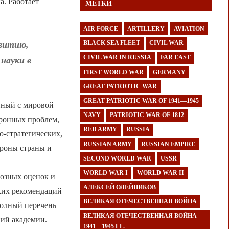
а. Работает
МЕТКИ
AIR FORCE
ARTILLERY
AVIATION
BLACK SEA FLEET
CIVIL WAR
звитию,
CIVIL WAR IN RUSSIA
FAR EAST
науки в
FIRST WORLD WAR
GERMANY
GREAT PATRIOTIC WAR
GREAT PATRIOTIC WAR OF 1941—1945
упный с мировой
NAVY
PATRIOTIC WAR OF 1812
ронных проблем,
RED ARMY
RUSSIA
-стратегических,
RUSSIAN ARMY
RUSSIAN EMPIRE
ороны страны и
SECOND WORLD WAR
USSR
WORLD WAR I
WORLD WAR II
нозных оценок и
АЛЕКСЕЙ ОЛЕЙНИКОВ
ких рекомендаций
ВЕЛИКАЯ ОТЕЧЕСТВЕННАЯ ВОЙНА
полный перечень
ВЕЛИКАЯ ОТЕЧЕСТВЕННАЯ ВОЙНА
ий академии.
1941—1945 ГГ.