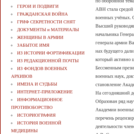
по оборонной тема
ГЕРОИ И ПОДВИГИ
АВН стала средой
ГРАЖДАНСКАЯ ВОЙНА
военных учёных. С
ГРИФ СЕКРЕТНОСТИ СНЯТ
Высший руководящ
ДОКУМЕНТЫ и МАТЕРИАЛЫ
начальника Генер
ЖЕНЩИНЫ В АРМИИ
генерала армии Ва
ЗАБЫТОЕ ИМЯ
нах будущего дали
ИЗ ИСТОРИИ ФОРТИФИКАЦИИ
который активно 
ИЗ РЕДАКЦИОННОЙ ПОЧТЫ
Бессменным прези
ИЗ ФОНДОВ ВОЕННЫХ
военных наук, док
АРХИВОВ
ИМЕНА И СУДЬБЫ
становление Акад
ИНТЕРНЕТ-ПРИЛОЖЕНИЕ
На сегодняшний де
ИНФОРМАЦИОННОЕ
Образован ряд нау
ПРОТИВОБОРСТВО
Академии военных
ИСТОРИОГРАФИЯ
перечень рецензи
ИСТОРИЯ ВОЕННОЙ
деятельности чле
МЕДИЦИНЫ