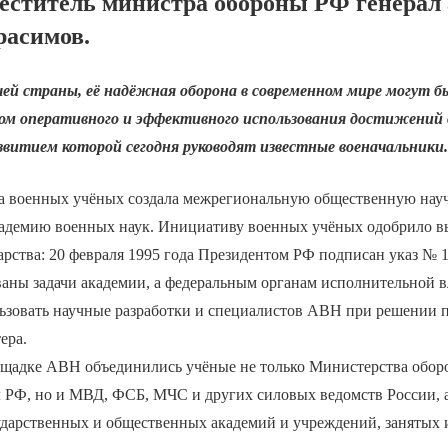
еститель министра обороны РФ генерал
расимов.
ей страны, её надёжная оборона в современном мире могут б
вом оперативного и эффективного использования достижений
азвитием которой сегодня руководят известные военачальники
па военных учёных создала межрегиональную общественную на
адемию военных наук. Инициативу военных учёных одобрило 
арства: 20 февраля 1995 года Президентом РФ подписан указ № 1
аны задачи академии, а федеральным органам исполнительной в
ьзовать научные разработки и специалистов АВН при решении 
ера.
ощадке АВН объединились учёные не только Министерства обор
РФ, но и МВД, ФСБ, МЧС и других силовых ведомств России, а
ударственных и общественных академий и учреждений, занятых