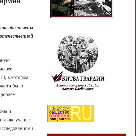
 армии
ыть обеспечены
 отечественной
.
учную
высшее
73, в котором
ласти было
проблем
оны и
 также учёные
 исследованиями