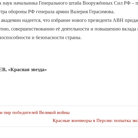
 наук начальника Генерального штаба Вооружённых Сил РФ – 
стра обороны РФ генерала армии Валерия Герасимова.
академии надеется, что избрание нового президента АВН прида
итию, совершенствованию её деятельности и повышению вклада 
оспособности и безопасности страны.
В, «Красная звезда»
я
и пир победителей Великой войны
Следующая
Красные военморы в Персии: попытка эк
публикация