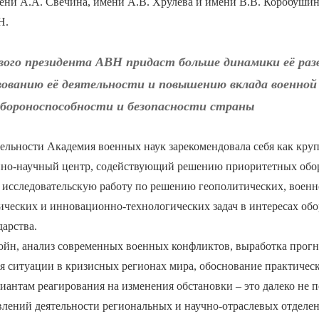
ени А.А. Свечина, имени А.В. Хрулёва и имени В.В. Коробушин
Н.
вого президента АВН придаст больше динамики её ра
ованию её деятельности и повышению вклада военной 
обороноспособности и безопасности страны
тельности Академия военных наук зарекомендовала себя как кр
нно-научный центр, содействующий решению приоритетных обо
исследовательскую работу по решению геополитических, военно
ических и инновационно-технологических задач в интересах об
дарства.
войн, анализ современных военных конфликтов, выработка прог
ия ситуации в кризисных регионах мира, обоснование практичес
антам реагирования на изменения обстановки – это далеко не 
лений деятельности региональных и научно-отраслевых отделен