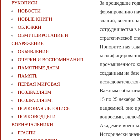
РУКОПИСИ
За прошедшие годы
НОВОСТИ
формированию нау
НОВЫЕ КНИГИ
знаний, военно-п
ОБЛОЖКИ
сотрудничества в 
ОБМУНДИРОВАНИЕ И
стратегической ст
СНАРЯЖЕНИЕ
Приоритетная зада
ОБЪЯВЛЕНИЯ
квалифицированны
ОЧЕРКИ И ВОСПОМИНАНИЯ
промышленного ко
ПАМЯТНЫЕ ДАТЫ
созданным на баз
ПАМЯТЬ
исследовательско
ПЕРВАЯ МИРОВАЯ
Важным событием 
ПОЗДРАВЛЯЕМ
15 по 25 декабря 
ПОЗДРАВЛЯЕМ!
пандемией, оно п
ПОЛКОВАЯ ЛЕТОПИСЬ
ПОЛКОВОДЦЫ И
вопросами, включ
ВОЕНАЧАЛЬНИКИ
Академии военных
РГАСПИ
Исторически знач