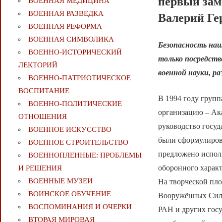
первый зам
ВОЕННАЯ МЕДИЦИНА
ВОЕННАЯ РАЗВЕДКА
Валерий Ге
ВОЕННАЯ РЕФОРМА
ВОЕННАЯ СИМВОЛИКА
Безопасность наш
ВОЕННО-ИСТОРИЧЕСКИЙ
только посредст
ЛЕКТОРИЙ
военной науки, р
ВОЕННО-ПАТРИОТИЧЕСКОЕ
ВОСПИТАНИЕ
В 1994 году груп
ВОЕННО-ПОЛИТИЧЕСКИE
организацию – Ак
ОТНОШЕНИЯ
руководство госуд
ВОЕННОЕ ИСКУССТВО
были сформулиров
ВОЕННОЕ СТРОИТЕЛЬСТВО
предложено испол
ВОЕННОПЛЕННЫЕ: ПРОБЛЕМЫ
оборонного характ
И РЕШЕНИЯ
ВОЕННЫЕ МУЗЕИ
На творческой пл
ВОИНСКОЕ ОБУЧЕНИЕ
Вооружённых Сил 
ВОСПОМИНАНИЯ И ОЧЕРКИ
РАН и других гос
ВТОРАЯ МИРОВАЯ