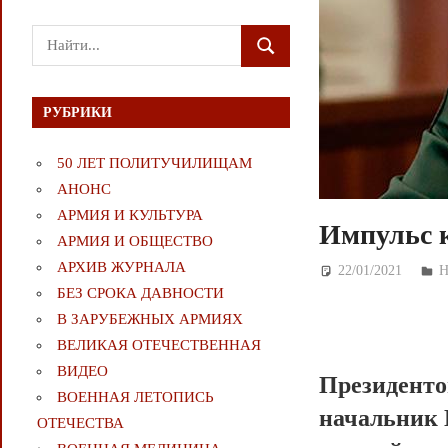
Поиск
ПОИСК
для:
РУБРИКИ
50 ЛЕТ ПОЛИТУЧИЛИЩАМ
АНОНС
АРМИЯ И КУЛЬТУРА
Импульс к
АРМИЯ И ОБЩЕСТВО
АРХИВ ЖУРНАЛА
22/01/2021
Д
БЕЗ СРОКА ДАВНОСТИ
В ЗАРУБЕЖНЫХ АРМИЯХ
ВЕЛИКАЯ ОТЕЧЕСТВЕННАЯ
ВИДЕО
Президенто
ВОЕННАЯ ЛЕТОПИСЬ
начальник 
ОТЕЧЕСТВА