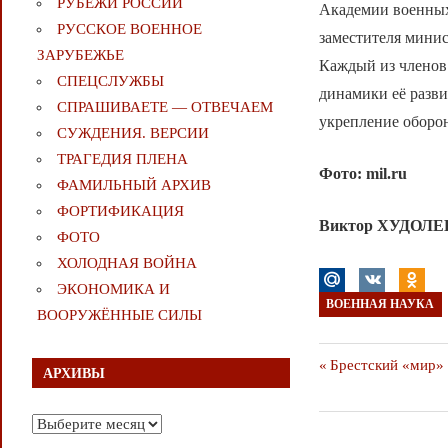
РУБЕЖИ РОССИИ
Академии военных
РУССКОЕ ВОЕННОЕ
заместителя мини
ЗАРУБЕЖЬЕ
Каждый из членов 
СПЕЦСЛУЖБЫ
динамики её разв
СПРАШИВАЕТЕ — ОТВЕЧАЕМ
укрепление оборон
СУЖДЕНИЯ. ВЕРСИИ
ТРАГЕДИЯ ПЛЕНА
Фото: mil.ru
ФАМИЛЬНЫЙ АРХИВ
ФОРТИФИКАЦИЯ
Виктор ХУДОЛЕЕ
ФОТО
ХОЛОДНАЯ ВОЙНА
ЭКОНОМИКА И
ВОЕННАЯ НАУКА
ВООРУЖЁННЫЕ СИЛЫ
Навигаци
Предыдущая
Брестский «мир» 
АРХИВЫ
публикация
по
Архивы