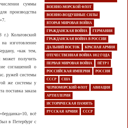
счислении суммы
ВОЕННО-МОРСКОЙ ФЛОТ
для производства
ВОЕННО-ВОЗДУШНЫЕ СИЛЫ
»7.
ВТОРАЯ МИРОВАЯ ВОЙНА
ГРАЖДАНСКАЯ ВОЙНА
ГЕРМАНИЯ
 г.) Кольтовский
ГРАЖДАНСКАЯ ВОЙНА В РОССИИ
 на изготовление
ДАЛЬНИЙ ВОСТОК
КРАСНАЯ АРМИЯ
ердану, «как тем,
ОТЕЧЕСТВЕННАЯ ВОЙНА 1812 ГОДА
я может получить
ПЕРВАЯ МИРОВАЯ ВОЙНА
ПЁТР I
ние соглашений о
РОССИЙСКАЯ ИМПЕРИЯ
РОССИЯ
тыс. ружей системы
СССР
США
той же системы у
ЧЕРНОМОРСКИЙ ФЛОТ
АВИАЦИЯ
та поставка заказа
АРТИЛЛЕРИЯ
ИСТОРИЧЕСКАЯ ПАМЯТЬ
РУССКАЯ АРМИЯ
СССР
«берданка»10, всё
был в Петербург с