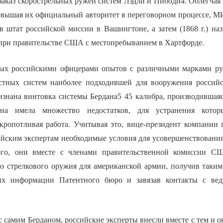
заказ скорострельных ружей систем Лэдли и Пибоди4. Облегчая 
вышая их официальный авторитет в переговорном процессе, МИД
в штат российской миссии в Вашингтоне, а затем (1868 г.) на
при правительстве США с местопребыванием в Хартфорде.
ных российскими офицерами опытов с различными марками ру
стных систем наиболее подходившей для вооружения российс
изнана винтовка системы Бердана5 45 калибра, производившая
а имела множество недостатков, для устранения которы
кропотливая работа. Учитывая это, вице-президент компании
йским экспертам необходимые условия для усовершенствования 
того, они вместе с членами правительственной комиссии С
о стрелкового оружия для американской армии, получив таким
их информации Патентного бюро и завязав контакты с ве
 с самим Берданом, российские эксперты внесли вместе с тем и 