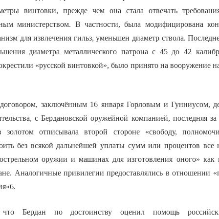
метры винтовки, прежде чем она стала отвечать требовани
ным министерством. В частности, была модифицирована конс
низм для извлечения гильз, уменьшен диаметр ствола. Последне
ьшения диаметра металлического патрона с 45 до 42 калибр
окрестили «русской винтовкой», было принято на вооружение н
 договором, заключённым 16 января Горловым и Гунниусом, 
ительства, с Бердановской оружейной компанией, последняя за
в золотом отписывала второй стороне «свободу, полномоч
роить без всякой дальнейшей уплаты сумм или процентов все
острельном оружии и машинах для изготовления оного» как 
ане. Аналогичные привилегии предоставлялись в отношении 
ия»6.
 что Бердан по достоинству оценил помощь российск