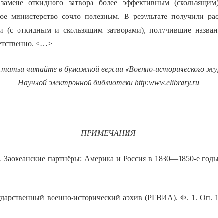
замене откидного затвора более эффективным (скользящим
ое министерство сочло полезным. В результате получили ра
и (с откидным и скользящим затворами), получившие назван
ветственно. <…>
статьи читайте в бумажной версии «Военно-исторического жур
Научной электронной библиотеки
http
:
www
.
elibrary
.
ru
___________________
ПРИМЕЧАНИЯ
.
Заокеанские партнёры: Америка и Россия в 1830—1850-е годы.
дарственный военно-исторический архив (РГВИА). Ф. 1. Оп. 1. (