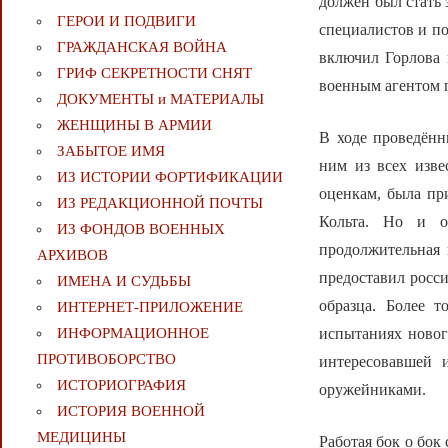
должен был стать 
ГЕРОИ И ПОДВИГИ
специалистов и по
ГРАЖДАНСКАЯ ВОЙНА
включил Горлова 
ГРИФ СЕКРЕТНОСТИ СНЯТ
военным агентом 
ДОКУМЕНТЫ и МАТЕРИАЛЫ
ЖЕНЩИНЫ В АРМИИ
В ходе проведён
ЗАБЫТОЕ ИМЯ
ним из всех изве
ИЗ ИСТОРИИ ФОРТИФИКАЦИИ
оценкам, была пр
ИЗ РЕДАКЦИОННОЙ ПОЧТЫ
Кольта. Но и он
ИЗ ФОНДОВ ВОЕННЫХ
продолжительная 
АРХИВОВ
предоставил росси
ИМЕНА И СУДЬБЫ
образца. Более 
ИНТЕРНЕТ-ПРИЛОЖЕНИЕ
испытаниях новог
ИНФОРМАЦИОННОЕ
ПРОТИВОБОРСТВО
интересовавшей 
ИСТОРИОГРАФИЯ
оружейниками.
ИСТОРИЯ ВОЕННОЙ
МЕДИЦИНЫ
Работая бок о бок