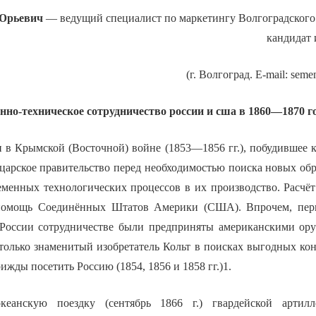
Юрьевич
— ведущий специалист по маркетингу Волгоградског
кандидат 
(г. Волгоград. E-mail: sem
нно-техническое сотрудничество россии и сша в 1860—1870 
 в Крымской (Восточной) войне (1853—1856 гг.), побудившее
 царское правительство перед необходимостью поиска новых об
еменных технологических процессов в их производство. Расчёт
помощь Соединённых Штатов Америки (США). Впрочем, пер
 России сотрудничестве были предприняты американскими ор
 только знаменитый изобретатель Кольт в поисках выгодных кон
ижды посетить Россию (1854, 1856 и 1858 гг.)1.
кеанскую поездку (сентябрь 1866 г.) гвардейской артил