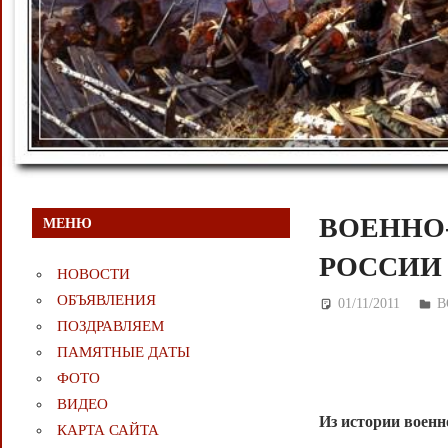
ВОЕННО
МЕНЮ
РОССИИ 
НОВОСТИ
ОБЪЯВЛЕНИЯ
01/11/2011
Де
В
ПОЗДРАВЛЯЕМ
ПАМЯТНЫЕ ДАТЫ
ФОТО
ВИДЕО
Из истории воен
КАРТА САЙТА