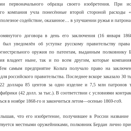
нии первоначального образца своего изобретения. При и
его компания учла понесённые второй стороной расходы «
«полезное содействие, оказанное… в улучшении ружья и патрона
омянутого договора в день его заключения (16 января 1868
 был уведомлён об уступке русскому правительству права
огнестрельного оружия по патентам, выданным полковнику Б
ия владеет ныне, так и по всем другим, которые компани
 Тем самым предприятие Кольта получало право на заключе
для российского правительства. Последнее вскоре заказало 30 
22 доллара 85 центов за одно изделие и 7,5 млн патронов 
абрики (42 долл. за тыс.). В соответствии с условиями контрак
ься в ноябре 1868-го и закончиться летом—осенью 1869-го9.
слышав, что его изобретение, получившее в России название 
твуется местными оружейниками, полковник Бердан лично при