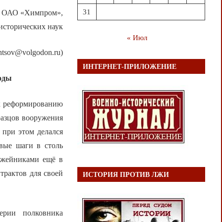
31
о ОАО «Химпром»,
исторических наук
« Июл
entsov@volgodon.ru)
ИНТЕРНЕТ-ПРИЛОЖЕНИЕ
годы
 к реформированию
разцов вооружения
 при этом делался
вые шаги в столь
ужейниками ещё в
трактов для своей
ИСТОРИЯ ПРОТИВ ЛЖИ
лерии полковника