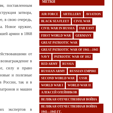
МЕТКИ
ям, поставленным
трукция затвора,
AIR FORCE
ARTILLERY
AVIATION
е, в свою очередь,
BLACK SEA FLEET
CIVIL WAR
а. Новое оружие,
CIVIL WAR IN RUSSIA
FAR EAST
ашей армии в 1868
FIRST WORLD WAR
GERMANY
GREAT PATRIOTIC WAR
GREAT PATRIOTIC WAR OF 1941—1945
действовавшими от
NAVY
PATRIOTIC WAR OF 1812
 вознаграждение в
RED ARMY
RUSSIA
ие, силу и право
RUSSIAN ARMY
RUSSIAN EMPIRE
 новые и полезные
SECOND WORLD WAR
USSR
в России, так и в
WORLD WAR I
WORLD WAR II
«патронов и машин
АЛЕКСЕЙ ОЛЕЙНИКОВ
ВЕЛИКАЯ ОТЕЧЕСТВЕННАЯ ВОЙНА
ВЕЛИКАЯ ОТЕЧЕСТВЕННАЯ ВОЙНА
их экспертов в
1941—1945 ГГ.