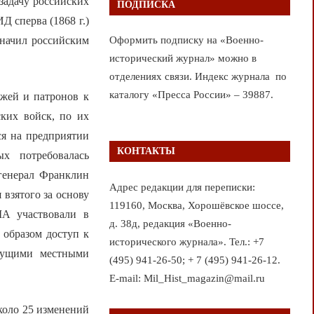
задачу российских
ПОДПИСКА
 сперва (1868 г.)
значил российским
Оформить подписку на «Военно-
исторический журнал» можно в
отделениях связи. Индекс журнала по
каталогу «Пресса России» – 39887.
жей и патронов к
ких войск, по их
ся на предприятии
КОНТАКТЫ
х потребовалась
 генерал Франклин
Адрес редакции для переписки:
взятого за основу
119160, Москва, Хорошёвское шоссе,
ША участвовали в
д. 38д, редакция «Военно-
 образом доступ к
исторического журнала». Тел.: +7
дущими местными
(495) 941-26-50; + 7 (495) 941-26-12.
E-mail: Mil_Hist_magazin@mail.ru
около 25 изменений