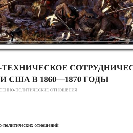
-ТЕХНИЧЕСКОЕ СОТРУДНИЧЕ
И США В 1860—1870 ГОДЫ
журный по Редакции
ОЕННО-ПОЛИТИЧЕСКИE ОТНОШЕНИЯ
но-политических отношений