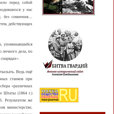
вило перед собой
зводившихся у нас
т, без сомнения…
стем, действующих
р, упоминавшийся
о личного дела, по
 снарядах».
тыскать. Ведь ещё
рных станков при
 сбора «различных
е Штаты (1864 г.)
. Результатом же
ом министерстве,