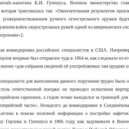
штабс-капитана К.И. Гунниуса, Военное министерство ста
 которая трактовалась так: «Окончательным результатом прои
д усовершенствованием ручного огнестрельного оружия буде
ружения войск скорострельных ружей одной из американских си
атронами»2.
вая командировка российских специалистов в США. Наприме
рлов впервые был отправлен туда в 1864-м, как следовало из ег
лению «для собрания сведений об употребляемых там орудиях и
 специалиста для выполнения данного поручения трудно было о
 столь ответственной поездки он проводил испытания морти
ерийском гарнизоне, а годом позже находился за границей для
ллерийской части». Незадолго до командировки в Соединённы
Англию в поиске полезной информации о постройке лафетов3
у Горлова и Гунниуса в 1866 году, как задумывали в Военн