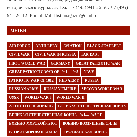
исторического журнала». Тел.: +7 (495) 941-26-50; + 7 (495)
941-26-12. E-mail: Mil_Hist_magazin@mail.ru
МЕТКИ
AIR FORCE
ARTILLERY
AVIATION
BLACK SEA FLEET
CIVIL WAR
CIVIL WAR IN RUSSIA
FAR EAST
FIRST WORLD WAR
GERMANY
GREAT PATRIOTIC WAR
GREAT PATRIOTIC WAR OF 1941—1945
NAVY
PATRIOTIC WAR OF 1812
RED ARMY
RUSSIA
RUSSIAN ARMY
RUSSIAN EMPIRE
SECOND WORLD WAR
USSR
WORLD WAR I
WORLD WAR II
АЛЕКСЕЙ ОЛЕЙНИКОВ
ВЕЛИКАЯ ОТЕЧЕСТВЕННАЯ ВОЙНА
ВЕЛИКАЯ ОТЕЧЕСТВЕННАЯ ВОЙНА 1941—1945 ГГ.
ВОЕННО-МОРСКОЙ ФЛОТ
ВОЕННО-ВОЗДУШНЫЕ СИЛЫ
ВТОРАЯ МИРОВАЯ ВОЙНА
ГРАЖДАНСКАЯ ВОЙНА