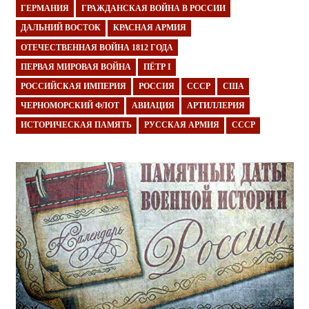
ГЕРМАНИЯ
ГРАЖДАНСКАЯ ВОЙНА В РОССИИ
ДАЛЬНИЙ ВОСТОК
КРАСНАЯ АРМИЯ
ОТЕЧЕСТВЕННАЯ ВОЙНА 1812 ГОДА
ПЕРВАЯ МИРОВАЯ ВОЙНА
ПЁТР I
РОССИЙСКАЯ ИМПЕРИЯ
РОССИЯ
СССР
США
ЧЕРНОМОРСКИЙ ФЛОТ
АВИАЦИЯ
АРТИЛЛЕРИЯ
ИСТОРИЧЕСКАЯ ПАМЯТЬ
РУССКАЯ АРМИЯ
СССР