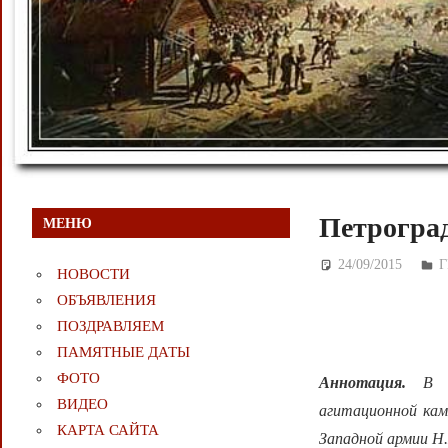
Петроград
МЕНЮ
24/09/2015
Д
НОВОСТИ
ОБЪЯВЛЕНИЯ
ПОЗДРАВЛЯЕМ
ПАМЯТНЫЕ ДАТЫ
ФОТО
Аннотация.
В 
ВИДЕО
агитационной кам
КАРТА САЙТА
Западной армии Н.