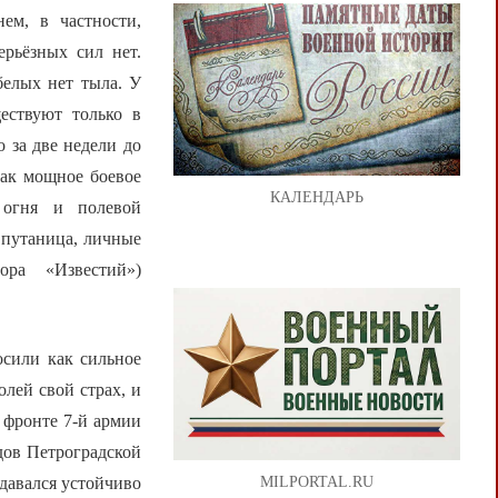
ем, в частности,
ерьёзных сил нет.
белых нет тыла. У
ествуют только в
 за две недели до
как мощное боевое
КАЛЕНДАРЬ
 огня и полевой
 путаница, личные
ора «Известий»)
осили как сильное
олей свой страх, и
 фронте 7-й армии
здов Петроградской
давался устойчиво
MILPORTAL.RU