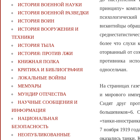
ИСТОРИЯ ВОЕННОЙ НАУКИ
принципу» компле
ИСТОРИЯ ВОЕННОЙ РАЗВЕДКИ
психологический
ИСТОРИЯ ВОИН
византийцы обраща
ИСТОРИЯ ВООРУЖЕНИЯ И
среднестатистичес
ТЕХНИКИ
более что слухи 
ИСТОРИЯ ТЫЛА
оторванный от сох
ИСТОРИЯ: ПРОТИВ ЛЖИ
противника испо
КНИЖНАЯ ПОЛКА
односельчан.
КРИТИКА И БИБЛИОГРАФИЯ
ЛОКАЛЬНЫЕ ВОЙНЫ
На страницах газ
МЕМУАРЫ
МУНДИР ОТЕЧЕСТВА
и мирового импер
НАУЧНЫЕ СООБЩЕНИЯ И
Сидят друг про
ИНФОРМАЦИЯ
большевиков»6. 
НАЦИОНАЛЬНАЯ
«танки-иностранк
БЕЗОПАСНОСТЬ
7 ноября 1919 го
НЕОПУБЛИКОВАННЫЕ
оказались танки.