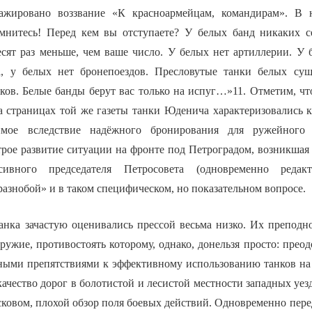
ажировано воззвание «К красноармейцам, командирам». В н
мнитесь! Перед кем вы отступаете? У белых банд никаких с
есят раз меньше, чем ваше число. У белых нет артиллерии. У 
а, у белых нет бронепоездов. Пресловутые танки белых сущ
ов. Белые банды берут вас только на испуг…»11. Отметим, что
на страницах той же газеты танки Юденича характеризовались 
имое вследствие надёжного бронирования для ружейного
трое развитие ситуации на фронте под Петроградом, возникшая
сивного председателя Петросовета (одновременно редакт
азнобой» и в таком специфическом, но показательном вопросе.
танка зачастую оценивались прессой весьма низко. Их преподн
ружие, противостоять которому, однако, донельзя просто: преод
вными препятствиями к эффективному использованию танков на
качество дорог в болотистой и лесистой местности западных уе
ковом, плохой обзор поля боевых действий. Одновременно пере