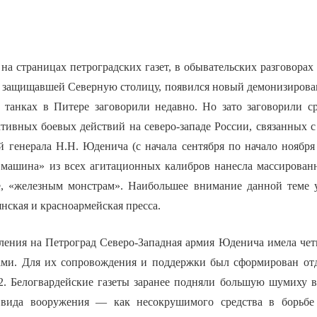
на страницах петроградских газет, в обывательских разговорах
, защищавшей Северную столицу, появился новый демонизиро
 танках в Питере заговорили недавно. Но зато заговорили с
тивных боевых действий на северо-западе России, связанных с
 генерала Н.Н. Юденича (с начала сентября по начало ноября 1
 машина» из всех агитационных калибров нанесла массирован
, «железным монстрам». Наибольшее внимание данной теме у
янская и красноармейская пресса.
ления на Петроград Северо-Западная армия Юденича имела четы
ами. Для их сопровождения и поддержки был сформирован от
2. Белогвардейские газеты заранее подняли большую шумиху 
вида вооружения — как несокрушимого средства в борьбе