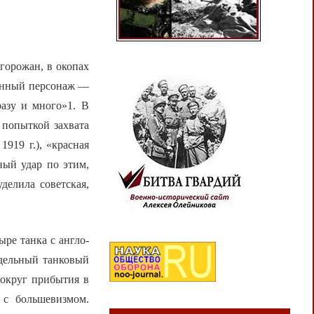
 горожан, в окопах
ванный персонаж —
разу и много»1. В
 попыткой захвата
919 г.), «красная
ный удар по этим,
делила советская,
ре танка с англо-
дельный танковый
вокруг прибытия в
 с большевизмом.