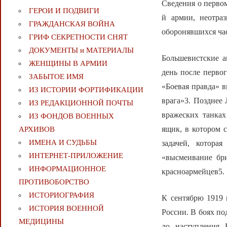
Сведения о первом
ГЕРОИ И ПОДВИГИ
й армии, неотра
ГРАЖДАНСКАЯ ВОЙНА
оборонявшихся час
ГРИФ СЕКРЕТНОСТИ СНЯТ
ДОКУМЕНТЫ и МАТЕРИАЛЫ
Большевистские а
ЖЕНЩИНЫ В АРМИИ
день после перво
ЗАБЫТОЕ ИМЯ
«Боевая правда» в
ИЗ ИСТОРИИ ФОРТИФИКАЦИИ
врага»3. Позднее
ИЗ РЕДАКЦИОННОЙ ПОЧТЫ
вражеских танках
ИЗ ФОНДОВ ВОЕННЫХ
ящик, в котором 
АРХИВОВ
ИМЕНА И СУДЬБЫ
задачей, котор
ИНТЕРНЕТ-ПРИЛОЖЕНИЕ
«высмеивание бр
ИНФОРМАЦИОННОЕ
красноармейцев5.
ПРОТИВОБОРСТВО
ИСТОРИОГРАФИЯ
К сентябрю 1919 
ИСТОРИЯ ВОЕННОЙ
России. В боях по
МЕДИЦИНЫ
до наступления 