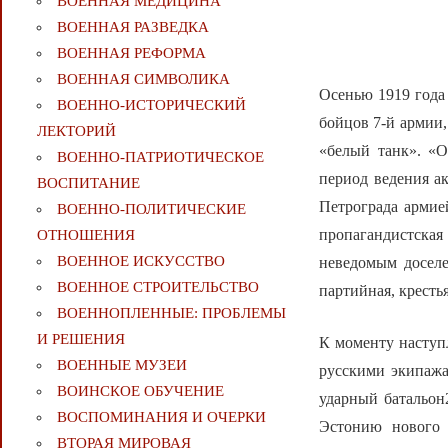
ВОЕННАЯ МЕДИЦИНА
ВОЕННАЯ РАЗВЕДКА
ВОЕННАЯ РЕФОРМА
ВОЕННАЯ СИМВОЛИКА
Осенью 1919 года 
ВОЕННО-ИСТОРИЧЕСКИЙ
бойцов 7-й армии
ЛЕКТОРИЙ
«белый танк». «О
ВОЕННО-ПАТРИОТИЧЕСКОЕ
период ведения ак
ВОСПИТАНИЕ
Петрограда армией
ВОЕННО-ПОЛИТИЧЕСКИE
пропагандистская
ОТНОШЕНИЯ
ВОЕННОЕ ИСКУССТВО
неведомым доселе
ВОЕННОЕ СТРОИТЕЛЬСТВО
партийная, кресть
ВОЕННОПЛЕННЫЕ: ПРОБЛЕМЫ
И РЕШЕНИЯ
К моменту наступ
ВОЕННЫЕ МУЗЕИ
русскими экипаж
ВОИНСКОЕ ОБУЧЕНИЕ
ударный батальон
ВОСПОМИНАНИЯ И ОЧЕРКИ
Эстонию нового 
ВТОРАЯ МИРОВАЯ