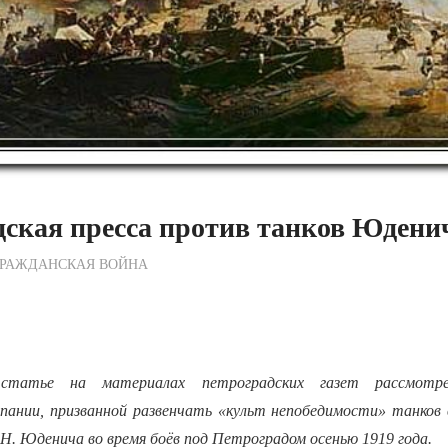
ская пресса против танков Юдени
ежурный по Редакции
ГРАЖДАНСКАЯ ВОЙНА
статье на материалах петроградских газет рассмотре
пании, призванной развенчать «культ непобедимости» танков 
Н. Юденича во время боёв под Петроградом осенью 1919 года.