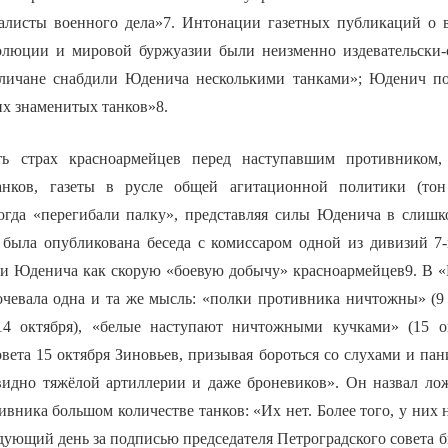
алисты военного дела»7. Интонации газетных публикаций о 
олюции и мировой буржуазии были неизменно издевательски-
гличане снабдили Юденича несколькими танками»; Юденич п
их знаменитых танков»8.
ть страх красноармейцев перед наступавшим противником, 
анков, газеты в русле общей агитационной политики (тон
ногда «перегибали палку», представляя силы Юденича в сли
я была опубликована беседа с комиссаром одной из дивизий 7
ки Юденича как скорую «боевую добычу» красноармейцев9. В «
очевала одна и та же мысль: «полки противника ничтожны» (9 
14 октября), «белые наступают ничтожными кучками» (15 ок
вета 15 октября Зиновьев, призывая бороться со слухами и пан
видно тяжёлой артиллерии и даже броневиков». Он назвал л
вника большом количестве танков: «Их нет. Более того, у них 
дующий день за подписью председателя Петроградского совета 