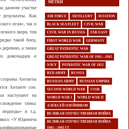
МЕТКИ
на данном участке
 результаты. Как
AIR FORCE
ARTILLERY
AVIATION
кого огня», так и
BLACK SEA FLEET
CIVIL WAR
езного зверя, тем
CIVIL WAR IN RUSSIA
FAR EAST
редко такой боец,
FIRST WORLD WAR
GERMANY
 деревню, а танки
GREAT PATRIOTIC WAR
их домочадцев и
GREAT PATRIOTIC WAR OF 1941—1945
NAVY
PATRIOTIC WAR OF 1812
RED ARMY
RUSSIA
о стороны Антанты
RUSSIAN ARMY
RUSSIAN EMPIRE
тся Антанте сон:
SECOND WORLD WAR
USSR
ки наступают на
WORLD WAR I
WORLD WAR II
схождение танка:
АЛЕКСЕЙ ОЛЕЙНИКОВ
 людоеды» и т.д.
ВЕЛИКАЯ ОТЕЧЕСТВЕННАЯ ВОЙНА
аявил: «У Юденича
ВЕЛИКАЯ ОТЕЧЕСТВЕННАЯ ВОЙНА
Квалифицированные
1941—1945 ГГ.