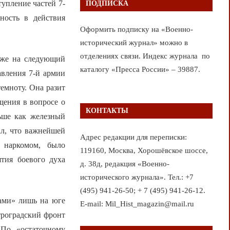
упление частей 7-
ПОДПИСКА
ность в действия
Оформить подписку на «Военно-
исторический журнал» можно в
отделениях связи. Индекс журнала по
Уже на следующий
каталогу «Пресса России» – 39887.
авления 7-й армии
емноту. Она разит
щения в вопросе о
КОНТАКТЫ
ьше как железный
ал, что важнейшей
Адрес редакции для переписки:
 наркомом, было
119160, Москва, Хорошёвское шоссе,
тия боевого духа
д. 38д, редакция «Военно-
исторического журнала». Тел.: +7
(495) 941-26-50; + 7 (495) 941-26-12.
ами» лишь на юге
E-mail: Mil_Hist_magazin@mail.ru
троградский фронт
 По «остаточному