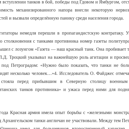
 вступлении танков в бой, победы под Гдовом и Ямбургом, отст
зимость механизированного напора внесли некоторую нервоз
тей и вызвали определённую панику среди населения города.
гитаторы немедля перешли в пропагандистскую контратаку. 
го столкновения с танками противника номер газеты политупр
ышел с лозунгом «Газета — наш красный танк. Она пробивает т
 Л.Д. Троцкий указывал на важнейшую роль агитации и просве
 под Петроградом: «Нужно было показать, что танки не бол
сидят несколько человек…»4. Исследователь О. Файджес отмеч
ая стояла перед прибывшим в Северную столицу военным
итанских танков противника» и ужаса перед ними для подня
года Красная армия имела опыт борьбы с «железными монстр
д Архангельском танки англичан не участвовали. Между тем Пе
Юденича имел для большевиков второстепенный характер.