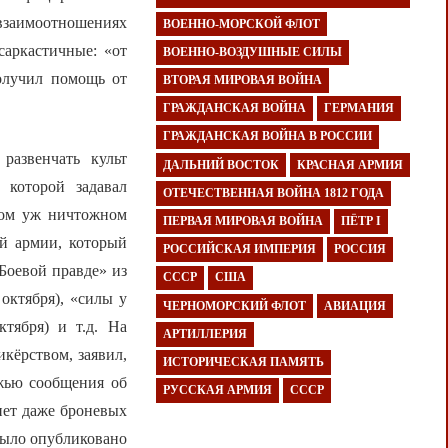
взаимоотношениях
ВОЕННО-МОРСКОЙ ФЛОТ
саркастичные: «от
ВОЕННО-ВОЗДУШНЫЕ СИЛЫ
олучил помощь от
ВТОРАЯ МИРОВАЯ ВОЙНА
ГРАЖДАНСКАЯ ВОЙНА
ГЕРМАНИЯ
ГРАЖДАНСКАЯ ВОЙНА В РОССИИ
развенчать культ
ДАЛЬНИЙ ВОСТОК
КРАСНАЯ АРМИЯ
 которой задавал
ОТЕЧЕСТВЕННАЯ ВОЙНА 1812 ГОДА
шком уж ничтожном
ПЕРВАЯ МИРОВАЯ ВОЙНА
ПЁТР I
-й армии, который
РОССИЙСКАЯ ИМПЕРИЯ
РОССИЯ
Боевой правде» из
СССР
США
октября), «силы у
ЧЕРНОМОРСКИЙ ФЛОТ
АВИАЦИЯ
тября) и т.д. На
АРТИЛЛЕРИЯ
икёрством, заявил,
ИСТОРИЧЕСКАЯ ПАМЯТЬ
ожью сообщения об
РУССКАЯ АРМИЯ
СССР
нет даже броневых
было опубликовано