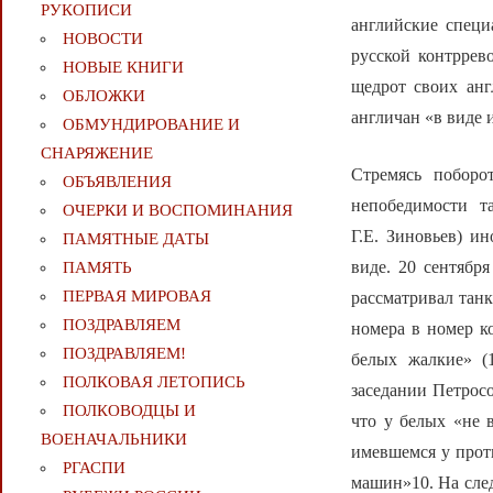
РУКОПИСИ
английские специ
НОВОСТИ
русской контррев
НОВЫЕ КНИГИ
щедрот своих ан
ОБЛОЖКИ
англичан «в виде 
ОБМУНДИРОВАНИЕ И
СНАРЯЖЕНИЕ
Стремясь поборо
ОБЪЯВЛЕНИЯ
непобедимости т
ОЧЕРКИ И ВОСПОМИНАНИЯ
Г.Е. Зиновьев) и
ПАМЯТНЫЕ ДАТЫ
виде. 20 сентябр
ПАМЯТЬ
ПЕРВАЯ МИРОВАЯ
рассматривал тан
ПОЗДРАВЛЯЕМ
номера в номер к
ПОЗДРАВЛЯЕМ!
белых жалкие» (
ПОЛКОВАЯ ЛЕТОПИСЬ
заседании Петросо
ПОЛКОВОДЦЫ И
что у белых «не 
ВОЕНАЧАЛЬНИКИ
имевшемся у проти
РГАСПИ
машин»10. На сле