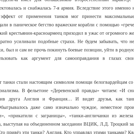
ктовалась и снабжалась 7-я армия. Вследствие этого именно 
 эффект от применения танков мог принести максимальные
ли в паническое бегство вражеские корабли с помощью «гречес
кий крестьянин-красноармеец приходил в ужас от огромного жел
кратно усиливали подобные страхи. Не будем забывать, что не
и, был и сам не прочь покинуть боевые позиции, уйти в родную
льзовать как аргумент для самооправдания в глазах сво
ет танки стали настоящим символом помощи белогвардейцам с
иализма. В фельетоне «Деревенской правды» читаем: «И сни
тив друга Англия и Франция… И видят друзья, как тан
Обыгрывалось даже само изначально чуждое, неместное прои
и», «прикатили с заграницы», «танки-англичанки из железа
да, выступая на объединенном заседании ВЦИК, Л.Д. Троцкий з
 Кто привёз эти танки? Англия. Кто управлял этими танками? 