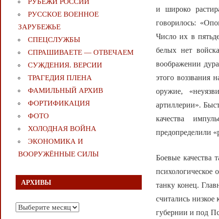
РУБЕЖИ РОССИИ
и широко растир
РУССКОЕ ВОЕННОЕ
говорилось: «Опо
ЗАРУБЕЖЬЕ
Число их в пятьд
СПЕЦСЛУЖБЫ
белых нет войск
СПРАШИВАЕТЕ — ОТВЕЧАЕМ
воображении дурак
СУЖДЕНИЯ. ВЕРСИИ
этого воззвания 
ТРАГЕДИЯ ПЛЕНА
ФАМИЛЬНЫЙ АРХИВ
оружие, «неуязв
ФОРТИФИКАЦИЯ
артиллерии». Быс
ФОТО
качества импуль
ХОЛОДНАЯ ВОЙНА
предопределили «р
ЭКОНОМИКА И
ВООРУЖЁННЫЕ СИЛЫ
Боевые качества 
психологическое о
АРХИВЫ
танку конец. Гла
считались низкое 
Архивы
губернии и под Пс