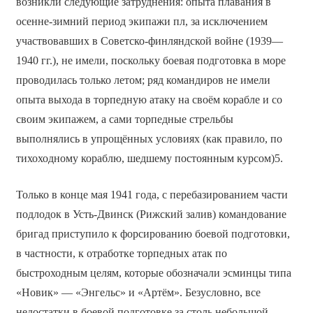
возникли следующие затруднения: опыта плавания в
осенне-зимний период экипажи пл, за исключением
участвовавших в Советско-финляндской войне (1939—
1940 гг.), не имели, поскольку боевая подготовка в море
проводилась только летом; ряд командиров не имели
опыта выхода в торпедную атаку на своём корабле и со
своим экипажем, а сами торпедные стрельбы
выполнялись в упрощённых условиях (как правило, по
тихоходному кораблю, шедшему постоянным курсом)5.
Только в конце мая 1941 года, с перебазированием части
подлодок в Усть-Двинск (Рижский залив) командование
бригад приступило к форсированию боевой подготовки,
в частности, к отработке торпедных атак по
быстроходным целям, которые обозначали эсминцы типа
«Новик» — «Энгельс» и «Артём». Безусловно, все
недостатки в боевой подготовке за столь небольшой