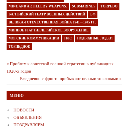
MINE AND ARTILLERY WEAPONS.
SUBMARINES
TORPEDO
БАЛТИЙСКИЙ ТЕАТР ВОЕННЫХ ДЕЙСТВИЙ
БФ
ВЕЛИКАЯ ОТЕЧЕСТВЕННАЯ ВОЙНА 1941—1945 ГГ.
МИННОЕ И АРТИЛЛЕРИЙСКОЕ ВООРУЖЕНИЕ
МОРСКИЕ КОММУНИКАЦИИ
ПЛС
ПОДВОДНЫЕ ЛОДКИ
ТОРПЕДНОЕ
Навигация
Предыдущая
Проблемы советской военной стратегии в публикациях
публикация
1920-х годов
по
Следующая
Ежедневно с фронта прибывают целыми эшелонами
записям
публикация
МЕНЮ
НОВОСТИ
ОБЪЯВЛЕНИЯ
ПОЗДРАВЛЯЕМ