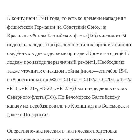
К концу июня 1941 года, то есть ко времени нападения
фашистской Германии на Советский Союз, на
Краснознамённом Балтийском флоте (БФ) числилось 50
подводных лодок (пл) различных типов, организационно
сведённых в две отдельные бригады. Кроме того, ещё 15
лодкам производили различный ремонт1. Необходимо
также уточнить: с началом войны (июль—сентябрь 1941
г.) 8 боеготовых пл БФ («С-101», «С-102», «Л-20», «Л-22»,
«К-3», «К-21», «К-22», «К-23») были переданы в состав
Северного флота (СФ). По Беломорско-Балтийскому
каналу их перебазировали из Кронштадта в Беломорск и
далее в Полярный2.
Оперативно-тактическая и тактическая подготовка
подводников в предвоенный период проводилась