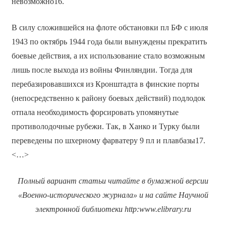
невозможно16.
В силу сложившейся на флоте обстановки пл БФ с июля
1943 по октябрь 1944 года были вынуждены прекратить
боевые действия, а их использование стало возможным
лишь после выхода из войны Финляндии. Тогда для
перебазировавшихся из Кронштадта в финские порты
(непосредственно к району боевых действий) подлодок
отпала необходимость форсировать упомянутые
противолодочные рубежи. Так, в Ханко и Турку были
переведены по шхерному фарватеру 9 пл и плавбазы17.
<…>
Полный вариант статьи читайте в бумажной версии
«Военно-исторического журнала» и на сайте Научной
электронной библиотеки
http
:
www
.
elibrary
.
ru