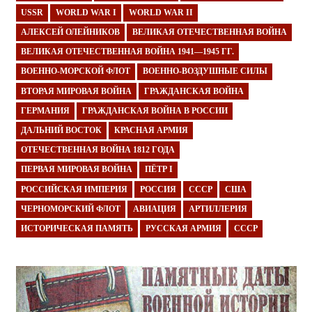
USSR
WORLD WAR I
WORLD WAR II
АЛЕКСЕЙ ОЛЕЙНИКОВ
ВЕЛИКАЯ ОТЕЧЕСТВЕННАЯ ВОЙНА
ВЕЛИКАЯ ОТЕЧЕСТВЕННАЯ ВОЙНА 1941—1945 ГГ.
ВОЕННО-МОРСКОЙ ФЛОТ
ВОЕННО-ВОЗДУШНЫЕ СИЛЫ
ВТОРАЯ МИРОВАЯ ВОЙНА
ГРАЖДАНСКАЯ ВОЙНА
ГЕРМАНИЯ
ГРАЖДАНСКАЯ ВОЙНА В РОССИИ
ДАЛЬНИЙ ВОСТОК
КРАСНАЯ АРМИЯ
ОТЕЧЕСТВЕННАЯ ВОЙНА 1812 ГОДА
ПЕРВАЯ МИРОВАЯ ВОЙНА
ПЁТР I
РОССИЙСКАЯ ИМПЕРИЯ
РОССИЯ
СССР
США
ЧЕРНОМОРСКИЙ ФЛОТ
АВИАЦИЯ
АРТИЛЛЕРИЯ
ИСТОРИЧЕСКАЯ ПАМЯТЬ
РУССКАЯ АРМИЯ
СССР