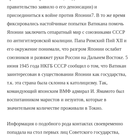
правительство заявило о его денонсации) и
присоединиться к войне против Японии7. В то же время
фиксировались настойчивые попытки Ватикана помочь
Японии заключить сепаратный мир с союзниками СССР
по антигитлеровской коалиции. Папа Римский Пий XII и
его окружение понимали, что разгром Японии ослабит
союзников и развяжет руки России на Дальнем Востоке. 5
июня 1945 года НКГБ СССР сообщил о том, что Ватикан
заинтересован в существовании Японии как государства,
т.к. эта страна была склонна к католицизму. Так,
командующий японским ВМФ адмирал И. Ямамото был
воспитанником маристов и иезуитов, которые в
значительном количестве проживали в Токио.
Информация о подобного рода контактах своевременно
попадала на стол первых лиц Советского государства,