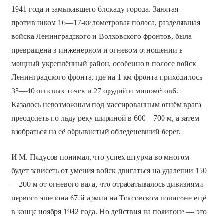
1941 года и замыкавшего блокаду города. Занятая
противником 16—17-километровая полоса, разделявшая
войска Ленинградского и Волховского фронтов, была
превращена в инженерном и огневом отношении в
мощный укреплённый район, особенно в полосе войск
Ленинградского фронта, где на 1 км фронта приходилось
35—40 огневых точек и 27 орудий и миномётов6.
Казалось невозможным под массированным огнём врага
преодолеть по льду реку шириной в 600—700 м, а затем
взобраться на её обрывистый обледеневший берег.
И.М. Пядусов понимал, что успех штурма во многом
будет зависеть от умения войск двигаться на удалении 150
—200 м от огневого вала, что отрабатывалось дивизиями
первого эшелона 67-й армии на Токсовском полигоне ещё
в конце ноября 1942 года. Но действия на полигоне — это