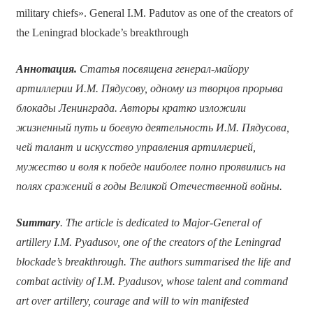
military chiefs». General I.M. Padutov as one of the creators of
the Leningrad blockade’s breakthrough
Аннотация.
Статья посвящена генерал-майору
артиллерии И.М. Пядусову, одному из творцов прорыва
блокады Ленинграда. Авторы кратко изложили
жизненный путь и боевую деятельность И.М. Пядусова,
чей талант и искусство управления артиллерией,
мужество и воля к победе наиболее полно проявились на
полях сражений в годы Великой Отечественной войны.
Summary
. The article is dedicated to Major-General of
artillery I.M. Pyadusov, one of the creators of the Leningrad
blockade’s breakthrough. The authors summarised the life and
combat activity of I.M. Pyadusov, whose talent and command
art over artillery, courage and will to win manifested