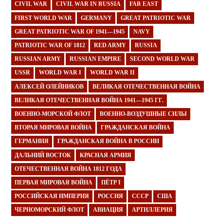
CIVIL WAR
CIVIL WAR IN RUSSIA
FAR EAST
FIRST WORLD WAR
GERMANY
GREAT PATRIOTIC WAR
GREAT PATRIOTIC WAR OF 1941—1945
NAVY
PATRIOTIC WAR OF 1812
RED ARMY
RUSSIA
RUSSIAN ARMY
RUSSIAN EMPIRE
SECOND WORLD WAR
USSR
WORLD WAR I
WORLD WAR II
АЛЕКСЕЙ ОЛЕЙНИКОВ
ВЕЛИКАЯ ОТЕЧЕСТВЕННАЯ ВОЙНА
ВЕЛИКАЯ ОТЕЧЕСТВЕННАЯ ВОЙНА 1941—1945 ГГ.
ВОЕННО-МОРСКОЙ ФЛОТ
ВОЕННО-ВОЗДУШНЫЕ СИЛЫ
ВТОРАЯ МИРОВАЯ ВОЙНА
ГРАЖДАНСКАЯ ВОЙНА
ГЕРМАНИЯ
ГРАЖДАНСКАЯ ВОЙНА В РОССИИ
ДАЛЬНИЙ ВОСТОК
КРАСНАЯ АРМИЯ
ОТЕЧЕСТВЕННАЯ ВОЙНА 1812 ГОДА
ПЕРВАЯ МИРОВАЯ ВОЙНА
ПЁТР I
РОССИЙСКАЯ ИМПЕРИЯ
РОССИЯ
СССР
США
ЧЕРНОМОРСКИЙ ФЛОТ
АВИАЦИЯ
АРТИЛЛЕРИЯ