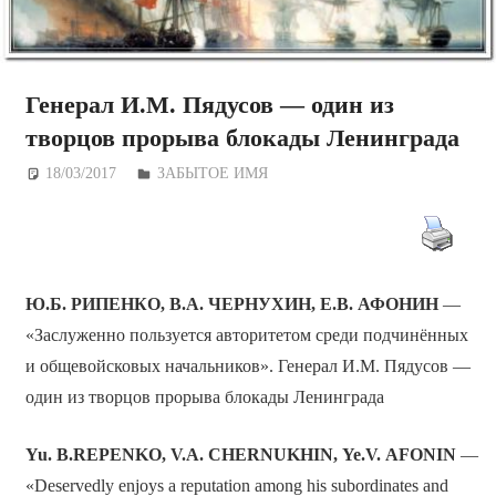
Генерал И.М. Пядусов — один из
творцов прорыва блокады Ленинграда
18/03/2017
Дежурный по Редакции
ЗАБЫТОЕ ИМЯ
Ю.Б. РИПЕНКО, В.А. ЧЕРНУХИН, Е.В. АФОНИН
—
«Заслуженно пользуется авторитетом среди подчинённых
и общевойсковых начальников». Генерал И.М. Пядусов —
один из творцов прорыва блокады Ленинграда
Yu.
B.REPENKO,
V.A.
CHERNUKHIN,
Ye.V.
AFONIN
—
«Deservedly enjoys a reputation among his subordinates and