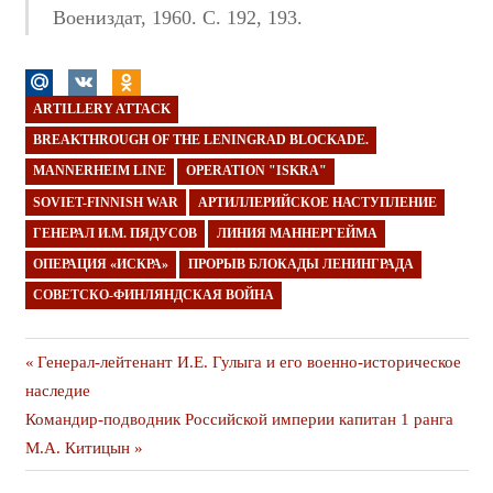
Воениздат, 1960. С. 192, 193.
ARTILLERY ATTACK
BREAKTHROUGH OF THE LENINGRAD BLOCKADE.
MANNERHEIM LINE
OPERATION "ISKRA"
SOVIET-FINNISH WAR
АРТИЛЛЕРИЙСКОЕ НАСТУПЛЕНИЕ
ГЕНЕРАЛ И.М. ПЯДУСОВ
ЛИНИЯ МАННЕРГЕЙМА
ОПЕРАЦИЯ «ИСКРА»
ПРОРЫВ БЛОКАДЫ ЛЕНИНГРАДА
СОВЕТСКО-ФИНЛЯНДСКАЯ ВОЙНА
Навигация
Предыдущая
Генерал-лейтенант И.Е. Гулыга и его военно-историческое
публикация
наследие
по
Следующая
Командир-подводник Российской империи капитан 1 ранга
записям
публикация
М.А. Китицын