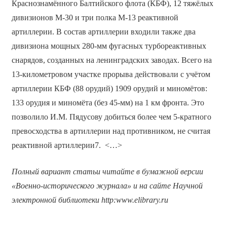
Краснознамённого Балтийского флота (КБФ), 12 тяжёлых
дивизионов М-30 и три полка М-13 реактивной
артиллерии. В состав артиллерии входили также два
дивизиона мощных 280-мм фугасных турбореактивных
снарядов, созданных на ленинградских заводах. Всего на
13-километровом участке прорыва действовали с учётом
артиллерии КБФ (88 орудий) 1909 орудий и миномётов:
133 орудия и миномёта (без 45-мм) на 1 км фронта. Это
позволило И.М. Пядусову добиться более чем 5-кратного
превосходства в артиллерии над противником, не считая
реактивной артиллерии7. <…>
Полный вариант статьи читайте в бумажной версии
«Военно-исторического журнала» и на сайте Научной
электронной библиотеки
http
:
www
.
elibrary
.
ru