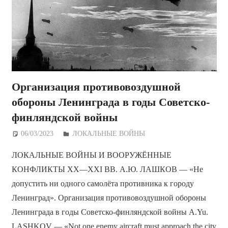
Организация противовоздушной
обороны Ленинграда в годы Советско-
финляндской войны
06/03/2023
Дежурный по Редакции
ЛОКАЛЬНЫЕ ВОЙНЫ
ЛОКАЛЬНЫЕ ВОЙНЫ И ВООРУЖЁННЫЕ
КОНФЛИКТЫ ХХ—ХХI ВВ. А.Ю. ЛАШКОВ — «Не
допустить ни одного самолёта противника к городу
Ленинград». Организация противовоздушной обороны
Ленинграда в годы Советско-финляндской войны A.Yu.
LASHKOV — «Not one enemy aircraft must approach the city