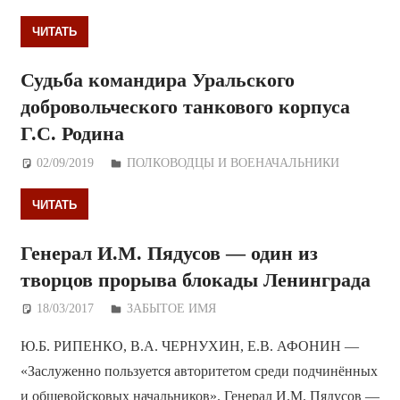
ЧИТАТЬ
Судьба командира Уральского
добровольческого танкового корпуса
Г.С. Родина
02/09/2019
Дежурный по Редакции
ПОЛКОВОДЦЫ И ВОЕНАЧАЛЬНИКИ
ЧИТАТЬ
Генерал И.М. Пядусов — один из
творцов прорыва блокады Ленинграда
18/03/2017
Дежурный по Редакции
ЗАБЫТОЕ ИМЯ
Ю.Б. РИПЕНКО, В.А. ЧЕРНУХИН, Е.В. АФОНИН —
«Заслуженно пользуется авторитетом среди подчинённых
и общевойсковых начальников». Генерал И.М. Пядусов —