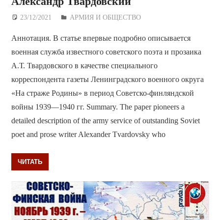
Александр Твардовский
23/12/2021
Дежурный по Редакции
АРМИЯ И ОБЩЕСТВО
Аннотация. В статье впервые подробно описывается
военная служба известного советского поэта и прозаика
А.Т. Твардовского в качестве специального
корреспондента газеты Ленинградского военного округа
«На страже Родины» в период Советско-финляндской
войны 1939—1940 гг. Summary. The paper pioneers a
detailed description of the army service of outstanding Soviet
poet and prose writer Alexander Tvardovsky who
ЧИТАТЬ