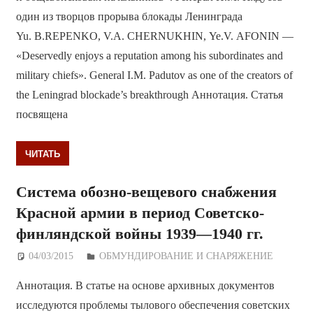
один из творцов прорыва блокады Ленинграда
Yu. B.REPENKO, V.A. CHERNUKHIN, Ye.V. AFONIN —
«Deservedly enjoys a reputation among his subordinates and
military chiefs». General I.M. Padutov as one of the creators of
the Leningrad blockade’s breakthrough Аннотация. Статья
посвящена
ЧИТАТЬ
Система обозно-вещевого снабжения
Красной армии в период Советско-
финляндской войны 1939—1940 гг.
04/03/2015
Дежурный по Редакции
ОБМУНДИРОВАНИЕ И СНАРЯЖЕНИЕ
Аннотация. В статье на основе архивных документов
исследуются проблемы тылового обеспечения советских