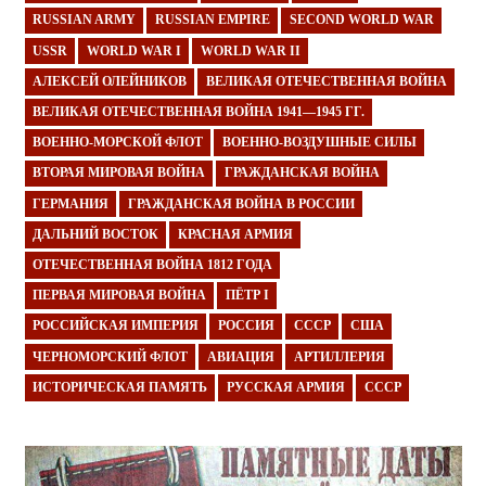
RUSSIAN ARMY
RUSSIAN EMPIRE
SECOND WORLD WAR
USSR
WORLD WAR I
WORLD WAR II
АЛЕКСЕЙ ОЛЕЙНИКОВ
ВЕЛИКАЯ ОТЕЧЕСТВЕННАЯ ВОЙНА
ВЕЛИКАЯ ОТЕЧЕСТВЕННАЯ ВОЙНА 1941—1945 ГГ.
ВОЕННО-МОРСКОЙ ФЛОТ
ВОЕННО-ВОЗДУШНЫЕ СИЛЫ
ВТОРАЯ МИРОВАЯ ВОЙНА
ГРАЖДАНСКАЯ ВОЙНА
ГЕРМАНИЯ
ГРАЖДАНСКАЯ ВОЙНА В РОССИИ
ДАЛЬНИЙ ВОСТОК
КРАСНАЯ АРМИЯ
ОТЕЧЕСТВЕННАЯ ВОЙНА 1812 ГОДА
ПЕРВАЯ МИРОВАЯ ВОЙНА
ПЁТР I
РОССИЙСКАЯ ИМПЕРИЯ
РОССИЯ
СССР
США
ЧЕРНОМОРСКИЙ ФЛОТ
АВИАЦИЯ
АРТИЛЛЕРИЯ
ИСТОРИЧЕСКАЯ ПАМЯТЬ
РУССКАЯ АРМИЯ
СССР