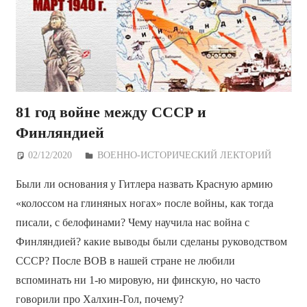
81 год войнe между СССР и
Финляндией
02/12/2020
Дежурный по Редакции
ВОЕННО-ИСТОРИЧЕСКИЙ ЛЕКТОРИЙ
Были ли основания у Гитлера назвать Красную армию
«колоссом на глиняных ногах» после войны, как тогда
писали, с белофинами? Чему научила нас война с
Финляндией? какие выводы были сделаны руководством
СССР? После ВОВ в нашей стране не любили
вспоминать ни 1-ю мировую, ни финскую, но часто
говорили про Халхин-Гол, почему?