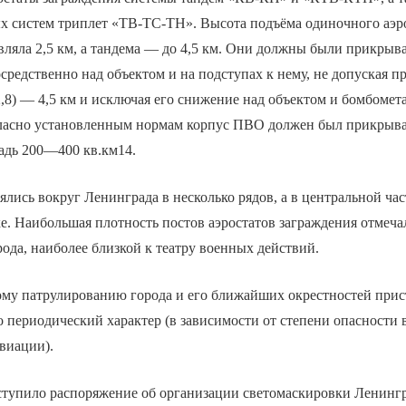
х систем триплет «ТВ-ТС-ТН». Высота подъёма одиночного аэр
вляла 2,5 км, а тандема — до 4,5 км. Они должны были прикрыв
средственно над объектом и на подступах к нему, не допуская п
2,8) — 4,5 км и исключая его снижение над объектом и бомбомет
ласно установленным нормам корпус ПВО должен был прикрыва
адь 200—400 кв.км14.
лись вокруг Ленинграда в несколько рядов, а в центральной ча
. Наибольшая плотность постов аэростатов заграждения отмечал
рода, наиболее близкой к театру военных действий.
ому патрулированию города и его ближайших окрестностей прис
 периодический характер (в зависимости от степени опасности
виации).
тупило распоряжение об организации светомаскировки Ленинг