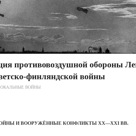
ция противовоздушной обороны Ле
оветско-финляндской войны
ежурный по Редакции
ЛОКАЛЬНЫЕ ВОЙНЫ
ОЙНЫ И ВООРУЖЁННЫЕ КОНФЛИКТЫ ХХ—ХХI ВВ.