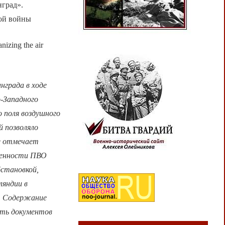
нград».
ой войны
nizing the air
нграда в ходе
о-Западного
о поля воздушного
й позволяло
е отмечает
твенности ПВО
бстановкой,
ляндии в
и. Содержание
сть документов