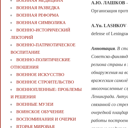
ВОЕННАЯ МЕДИЦИНА
А.Ю. ЛАШКОВ
—
ВОЕННАЯ РАЗВЕДКА
Организация прот
ВОЕННАЯ РЕФОРМА
ВОЕННАЯ СИМВОЛИКА
A.Yu. LASHKOV
ВОЕННО-ИСТОРИЧЕСКИЙ
defense of Leningra
ЛЕКТОРИЙ
ВОЕННО-ПАТРИОТИЧЕСКОЕ
Аннотация
. В ст
ВОСПИТАНИЕ
Советско-финляндс
ВОЕННО-ПОЛИТИЧЕСКИE
региона страны в 
ОТНОШЕНИЯ
обнаружения на во
ВОЕННОЕ ИСКУССТВО
вражеским самолё
ВОЕННОЕ СТРОИТЕЛЬСТВО
многочисленные с
ВОЕННОПЛЕННЫЕ: ПРОБЛЕМЫ
Ленинграда. Акту
И РЕШЕНИЯ
связанной со стр
ВОЕННЫЕ МУЗЕИ
ВОИНСКОЕ ОБУЧЕНИЕ
очередной плацда
ВОСПОМИНАНИЯ И ОЧЕРКИ
работы построено
ВТОРАЯ МИРОВАЯ