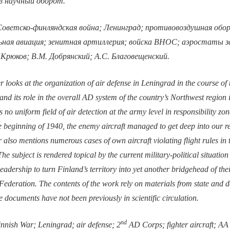
в научный оборот.
Советско-финляндская война; Ленинград; противовоздушная обор
ная авиация; зенитная артиллерия; войска ВНОС; аэростаты з
Крюков; В.М. Добрянский; А.С. Благовещенский.
r looks at the organization of air defense in Leningrad in the course of
 its role in the overall AD system of the country’s Northwest region in
 no uniform field of air detection at the army level in responsibility zon
he beginning of 1940, the enemy aircraft managed to get deep into our r
r also mentions numerous cases of own aircraft violating flight rules i
The subject is rendered topical by the current military-political situatio
eadership to turn Finland’s territory into yet another bridgehead of thei
Federation. The contents of the work rely on materials from state and 
e documents have not been previously in scientific circulation.
nd
innish War; Leningrad; air defense; 2
AD Corps; fighter aircraft; AA a