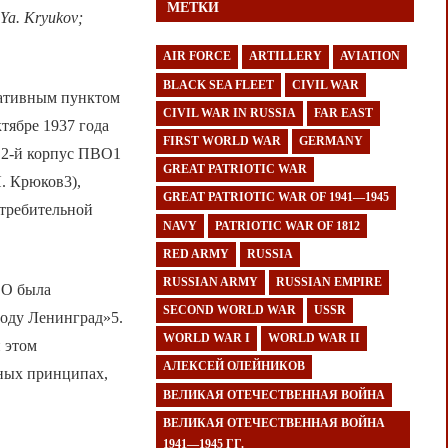
МЕТКИ
.Ya. Kryukov;
AIR FORCE
ARTILLERY
AVIATION
BLACK SEA FLEET
CIVIL WAR
ративным пунктом
CIVIL WAR IN RUSSIA
FAR EAST
тябре 1937 года
FIRST WORLD WAR
GERMANY
 2-й корпус ПВО1
GREAT PATRIOTIC WAR
. Крюков3),
GREAT PATRIOTIC WAR OF 1941—1945
стребительной
NAVY
PATRIOTIC WAR OF 1812
RED ARMY
RUSSIA
RUSSIAN ARMY
RUSSIAN EMPIRE
ВО была
SECOND WORLD WAR
USSR
роду Ленинград»5.
WORLD WAR I
WORLD WAR II
и этом
АЛЕКСЕЙ ОЛЕЙНИКОВ
иных принципах,
ВЕЛИКАЯ ОТЕЧЕСТВЕННАЯ ВОЙНА
ВЕЛИКАЯ ОТЕЧЕСТВЕННАЯ ВОЙНА
1941—1945 ГГ.