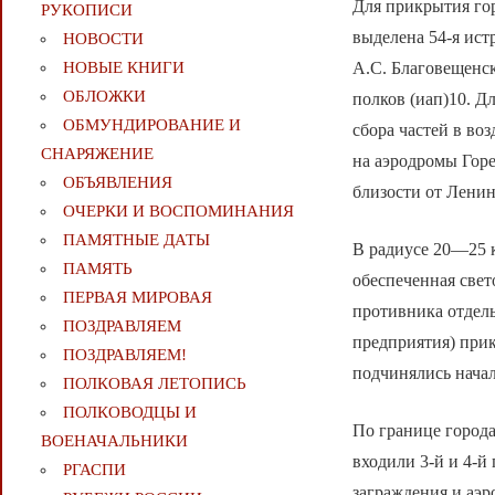
Для прикрытия гор
РУКОПИСИ
выделена 54-я ист
НОВОСТИ
А.С. Благовещенск
НОВЫЕ КНИГИ
ОБЛОЖКИ
полков (иап)10. Д
ОБМУНДИРОВАНИЕ И
сбора частей в во
СНАРЯЖЕНИЕ
на аэродромы Горе
ОБЪЯВЛЕНИЯ
близости от Ленин
ОЧЕРКИ И ВОСПОМИНАНИЯ
ПАМЯТНЫЕ ДАТЫ
В радиусе 20—25 к
ПАМЯТЬ
обеспеченная све
ПЕРВАЯ МИРОВАЯ
противника отдел
ПОЗДРАВЛЯЕМ
предприятия) прик
ПОЗДРАВЛЯЕМ!
подчинялись начал
ПОЛКОВАЯ ЛЕТОПИСЬ
ПОЛКОВОДЦЫ И
По границе города
ВОЕНАЧАЛЬНИКИ
входили 3-й и 4-й
РГАСПИ
заграждения и аэ