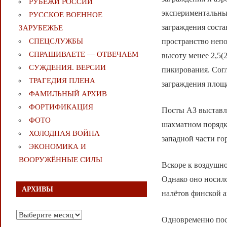
РУБЕЖИ РОССИИ
экспериментальны
РУССКОЕ ВОЕННОЕ
заграждения соста
ЗАРУБЕЖЬЕ
пространство непо
СПЕЦСЛУЖБЫ
СПРАШИВАЕТЕ — ОТВЕЧАЕМ
высоту менее 2,5(
СУЖДЕНИЯ. ВЕРСИИ
пикирования. Сог
ТРАГЕДИЯ ПЛЕНА
заграждения площ
ФАМИЛЬНЫЙ АРХИВ
ФОРТИФИКАЦИЯ
Посты АЗ выставля
ФОТО
шахматном порядке
ХОЛОДНАЯ ВОЙНА
западной части го
ЭКОНОМИКА И
ВООРУЖЁННЫЕ СИЛЫ
Вскоре к воздушн
Однако оно носило
АРХИВЫ
налётов финской а
Архивы
Одновременно пос