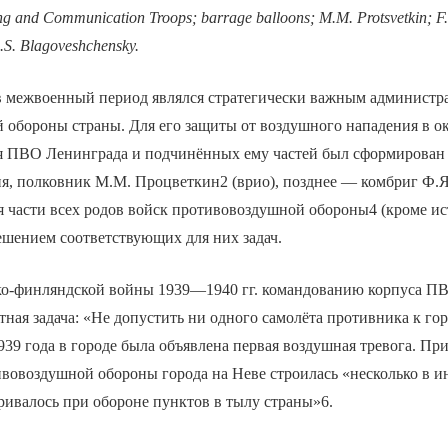
ng and Communication Troops; barrage balloons; M.M. Protsvetkin; F
.S. Blagoveshchensky.
в межвоенный период являлся стратегически важным админист
обороны страны. Для его защиты от воздушного нападения в ок
ия ПВО Ленинграда и подчинённых ему частей был сформирован
я, полковник М.М. Процветкин2 (врио), позднее — комбриг Ф.Я
я части всех родов войск противовоздушной обороны4 (кроме и
ешением соответствующих для них задач.
ко-финляндской войны 1939—1940 гг. командованию корпуса П
тная задача: «Не допустить ни одного самолёта противника к го
1939 года в городе была объявлена первая воздушная тревога. Пр
ивовоздушной обороны города на Неве строилась «несколько в 
ривалось при обороне пунктов в тылу страны»6.