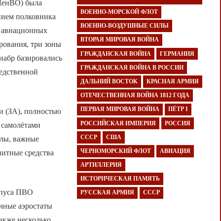
(ЛенВО) была
ВОЕННО-МОРСКОЙ ФЛОТ
анием полковника
ВОЕННО-ВОЗДУШНЫЕ СИЛЫ
ых авиационных
ВТОРАЯ МИРОВАЯ ВОЙНА
рования, три зоны
ГРАЖДАНСКАЯ ВОЙНА
ГЕРМАНИЯ
 иабр базировались
ГРАЖДАНСКАЯ ВОЙНА В РОССИИ
редственной
ДАЛЬНИЙ ВОСТОК
КРАСНАЯ АРМИЯ
ОТЕЧЕСТВЕННАЯ ВОЙНА 1812 ГОДА
ПЕРВАЯ МИРОВАЯ ВОЙНА
ПЁТР I
и (ЗА), полностью
РОССИЙСКАЯ ИМПЕРИЯ
РОССИЯ
 самолётами
СССР
США
злы, важные
ЧЕРНОМОРСКИЙ ФЛОТ
АВИАЦИЯ
нитные средства
АРТИЛЛЕРИЯ
ИСТОРИЧЕСКАЯ ПАМЯТЬ
орпуса ПВО
РУССКАЯ АРМИЯ
СССР
очные аэростаты
акже несколько