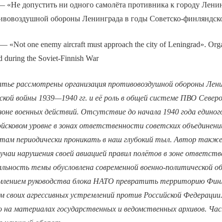
 «Не допустить ни одного самолёта противника к городу Лени
ивовоздушной обороны Ленинграда в годы Советско-финляндск
— «Not one enemy aircraft must approach the city of Leningrad». Orga
d during the Soviet-Finnish War
атье рассмотрены организация противовоздушной обороны Лени
кой войны 1939—1940 гг. и её роль в общей системе ПВО Север
зоне военных действий. Отсутствие до начала 1940 года единог
йсковом уровне в зонах ответственности советских объединени
там периодически проникать в наш глубокий тыл. Автор такж
лучаи нарушения своей авиацией правил полётов в зоне ответс
альность темы обусловлена современной военно-политической о
емлением руководства блока НАТО превратить территорию Фин
рм своих агрессивных устремлений против Российской Федераци
 на материалах государственных и ведомственных архивов. Ча