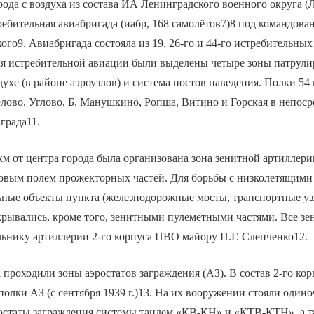
ода с воздуха из состава ИА Ленинградского военного округа 
ребительная авиабригада (иабр, 168 самолётов7)8 под командов
ого9. Авиабригада состояла из 19, 26-го и 44-го истребительн
ля истребительной авиации были выделены четыре зоны патрули
здухе (в районе аэроузлов) и система постов наведения. Полки 54
лово, Углово, Б. Манушкино, Ропша, Витино и Горская в непос
града11.
м от центра города была организована зона зенитной артиллери
товым полем прожекторных частей. Для борьбы с низколетящими
ьные объекты пункта (железнодорожные мосты, транспортные у
рывались, кроме того, зенитными пулемётными частями. Все зе
ьнику артиллерии 2-го корпуса ПВО майору П.Г. Слепченко12.
 проходили зоны аэростатов заграждения (АЗ). В состав 2-го к
 полки АЗ (с сентября 1939 г.)13. На их вооружении стояли один
ростаты заграждения системы тандем «КВ-КН» и «КТВ-КТН», а т