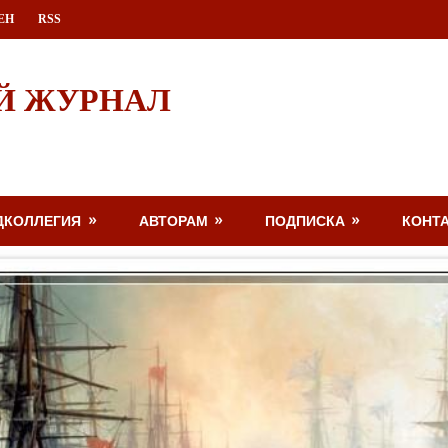
ЕН
RSS
Й ЖУРНАЛ
ДКОЛЛЕГИЯ
АВТОРАМ
ПОДПИСКА
КОНТ