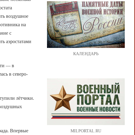
остата
ать воздушное
ротивника на
ание с
ть аэростатами
КАЛЕНДАРЬ
сти — в
ась в северо-
тупили лётчики.
 воздушных
рада. Впервые
MILPORTAL.RU