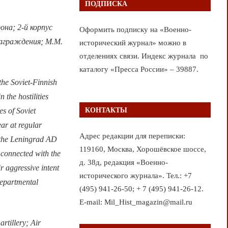
ПОДПИСКА
она; 2-й корпус
Оформить подписку на «Военно-
аграждения; М.М.
исторический журнал» можно в
отделениях связи. Индекс журнала по
каталогу «Пресса России» – 39887.
 the Soviet-Finnish
 the hostilities
КОНТАКТЫ
es of Soviet
ear at regular
Адрес редакции для переписки:
n the Leningrad AD
119160, Москва, Хорошёвское шоссе,
n connected with the
д. 38д, редакция «Военно-
r aggressive intent
исторического журнала». Тел.: +7
departmental
(495) 941-26-50; + 7 (495) 941-26-12.
E-mail: Mil_Hist_magazin@mail.ru
rtillery; Air