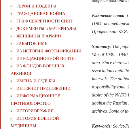
впервые вводится 
ГЕРОИ И ПОДВИГИ
ГРАЖДАНСКАЯ ВОЙНА
Ключевые слова
: 
ГРИФ СЕКРЕТНОСТИ СНЯТ
ПВО; истребитель
ДОКУМЕНТЫ и МАТЕРИАЛЫ
Процветкин; Ф.Я. 
ЖЕНЩИНЫ В АРМИИ
ЗАБЫТОЕ ИМЯ
Summary
. The pape
ИЗ ИСТОРИИ ФОРТИФИКАЦИИ
War of 1939—1940 and
ИЗ РЕДАКЦИОННОЙ ПОЧТЫ
area. Since there was
ИЗ ФОНДОВ ВОЕННЫХ
associations until t
АРХИВОВ
intervals. The autho
ИМЕНА И СУДЬБЫ
responsibility zone. 
ИНТЕРНЕТ-ПРИЛОЖЕНИЕ
desire of the NATO l
ИНФОРМАЦИОННОЕ
against the Russian 
ПРОТИВОБОРСТВО
archives. Some of th
ИСТОРИОГРАФИЯ
ИСТОРИЯ ВОЕННОЙ
Keywords
: Soviet-F
МЕДИЦИНЫ