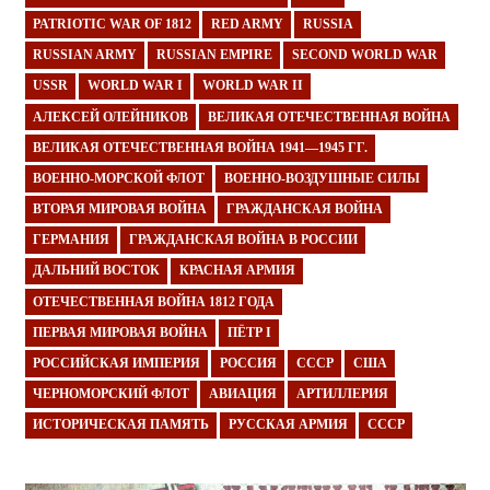
PATRIOTIC WAR OF 1812
RED ARMY
RUSSIA
RUSSIAN ARMY
RUSSIAN EMPIRE
SECOND WORLD WAR
USSR
WORLD WAR I
WORLD WAR II
АЛЕКСЕЙ ОЛЕЙНИКОВ
ВЕЛИКАЯ ОТЕЧЕСТВЕННАЯ ВОЙНА
ВЕЛИКАЯ ОТЕЧЕСТВЕННАЯ ВОЙНА 1941—1945 ГГ.
ВОЕННО-МОРСКОЙ ФЛОТ
ВОЕННО-ВОЗДУШНЫЕ СИЛЫ
ВТОРАЯ МИРОВАЯ ВОЙНА
ГРАЖДАНСКАЯ ВОЙНА
ГЕРМАНИЯ
ГРАЖДАНСКАЯ ВОЙНА В РОССИИ
ДАЛЬНИЙ ВОСТОК
КРАСНАЯ АРМИЯ
ОТЕЧЕСТВЕННАЯ ВОЙНА 1812 ГОДА
ПЕРВАЯ МИРОВАЯ ВОЙНА
ПЁТР I
РОССИЙСКАЯ ИМПЕРИЯ
РОССИЯ
СССР
США
ЧЕРНОМОРСКИЙ ФЛОТ
АВИАЦИЯ
АРТИЛЛЕРИЯ
ИСТОРИЧЕСКАЯ ПАМЯТЬ
РУССКАЯ АРМИЯ
СССР