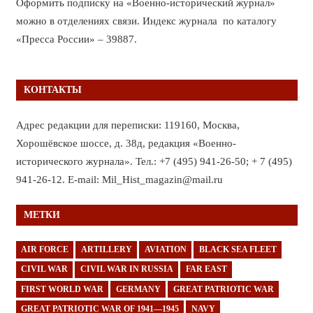
Оформить подписку на «Военно-исторический журнал»
можно в отделениях связи. Индекс журнала по каталогу
«Пресса России» – 39887.
КОНТАКТЫ
Адрес редакции для переписки: 119160, Москва,
Хорошёвское шоссе, д. 38д, редакция «Военно-
исторического журнала». Тел.: +7 (495) 941-26-50; + 7 (495)
941-26-12. E-mail: Mil_Hist_magazin@mail.ru
МЕТКИ
AIR FORCE
ARTILLERY
AVIATION
BLACK SEA FLEET
CIVIL WAR
CIVIL WAR IN RUSSIA
FAR EAST
FIRST WORLD WAR
GERMANY
GREAT PATRIOTIC WAR
GREAT PATRIOTIC WAR OF 1941—1945
NAVY