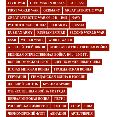
CIVIL WAR
CIVIL WAR IN RUSSIA
FAR EAST
FIRST WORLD WAR
GERMANY
GREAT PATRIOTIC WAR
GREAT PATRIOTIC WAR OF 1941—1945
NAVY
PATRIOTIC WAR OF 1812
RED ARMY
RUSSIA
RUSSIAN ARMY
RUSSIAN EMPIRE
SECOND WORLD WAR
USSR
WORLD WAR I
WORLD WAR II
АЛЕКСЕЙ ОЛЕЙНИКОВ
ВЕЛИКАЯ ОТЕЧЕСТВЕННАЯ ВОЙНА
ВЕЛИКАЯ ОТЕЧЕСТВЕННАЯ ВОЙНА 1941—1945 ГГ.
ВОЕННО-МОРСКОЙ ФЛОТ
ВОЕННО-ВОЗДУШНЫЕ СИЛЫ
ВТОРАЯ МИРОВАЯ ВОЙНА
ГРАЖДАНСКАЯ ВОЙНА
ГЕРМАНИЯ
ГРАЖДАНСКАЯ ВОЙНА В РОССИИ
ДАЛЬНИЙ ВОСТОК
КРАСНАЯ АРМИЯ
ОТЕЧЕСТВЕННАЯ ВОЙНА 1812 ГОДА
ПЕРВАЯ МИРОВАЯ ВОЙНА
ПЁТР I
РОССИЙСКАЯ ИМПЕРИЯ
РОССИЯ
СССР
США
ЧЕРНОМОРСКИЙ ФЛОТ
АВИАЦИЯ
АРТИЛЛЕРИЯ