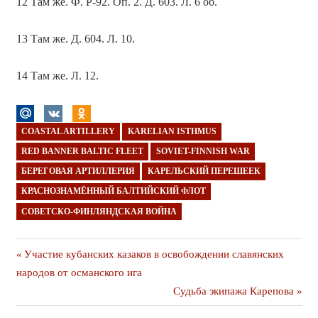
12 Там же. Ф. Р-92. Оп. 2. Д. 603. Л. 6 об.
13 Там же. Д. 604. Л. 10.
14 Там же. Л. 12.
COASTAL ARTILLERY
KARELIAN ISTHMUS
RED BANNER BALTIC FLEET
SOVIET-FINNISH WAR
БЕРЕГОВАЯ АРТИЛЛЕРИЯ
КАРЕЛЬСКИЙ ПЕРЕШЕЕК
КРАСНОЗНАМЁННЫЙ БАЛТИЙСКИЙ ФЛОТ
СОВЕТСКО-ФИНЛЯНДСКАЯ ВОЙНА
Навигация
Предыдущая
Участие кубанских казаков в освобождении славянских
публикация
народов от османского ига
по
Следующая
Судьба экипажа Карепова
записям
публикация