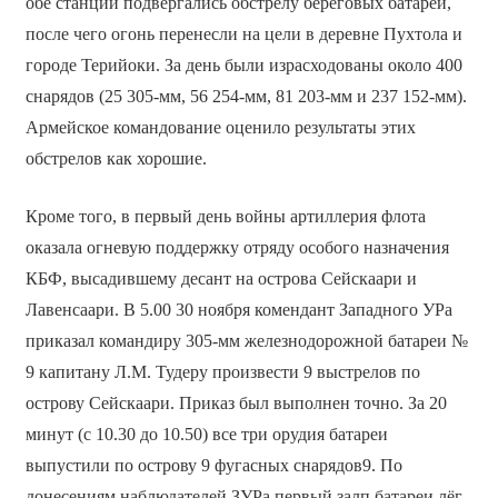
обе станции подвергались обстрелу береговых батарей,
после чего огонь перенесли на цели в деревне Пухтола и
городе Терийоки. За день были израсходованы около 400
снарядов (25 305-мм, 56 254-мм, 81 203-мм и 237 152-мм).
Армейское командование оценило результаты этих
обстрелов как хорошие.
Кроме того, в первый день войны артиллерия флота
оказала огневую поддержку отряду особого назначения
КБФ, высадившему десант на острова Сейскаари и
Лавенсаари. В 5.00 30 ноября комендант Западного УРа
приказал командиру 305-мм железнодорожной батареи №
9 капитану Л.М. Тудеру произвести 9 выстрелов по
острову Сейскаари. Приказ был выполнен точно. За 20
минут (с 10.30 до 10.50) все три орудия батареи
выпустили по острову 9 фугасных снарядов9. По
донесениям наблюдателей ЗУРа первый залп батареи лёг