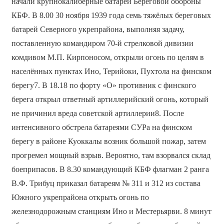
начали крупнокалиберные батареи Береговой обороны
КБФ. В 8.00 30 ноября 1939 года семь тяжёлых береговых
батарей Северного укрепрайона, выполняя задачу,
поставленную командиром 70-й стрелковой дивизии
комдивом М.П. Кирпоносом, открыли огонь по целям в
населённых пунктах Ино, Терийоки, Пухтола на финском
берегу7. В 18.18 по форту «О» противник с финского
берега открыл ответный артиллерийский огонь, который
не причинил вреда советской артиллерии8. После
интенсивного обстрела батареями СУРа на финском
берегу в районе Куоккалы возник большой пожар, затем
прогремел мощный взрыв. Вероятно, там взорвался склад
боеприпасов. В 8.30 командующий КБФ флагман 2 ранга
В.Ф. Трибуц приказал батареям № 311 и 312 из состава
Южного укрепрайона открыть огонь по
железнодорожным станциям Ино и Местерьярви. 8 минут