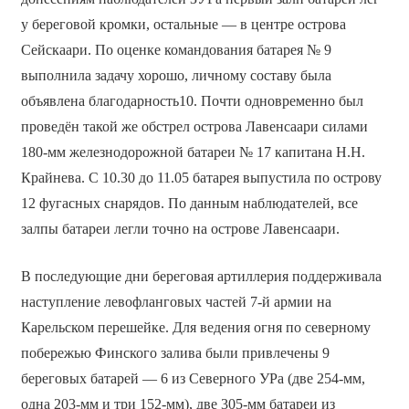
у береговой кромки, остальные — в центре острова
Сейскаари. По оценке командования батарея № 9
выполнила задачу хорошо, личному составу была
объявлена благодарность10. Почти одновременно был
проведён такой же обстрел острова Лавенсаари силами
180-мм железнодорожной батареи № 17 капитана Н.Н.
Крайнева. С 10.30 до 11.05 батарея выпустила по острову
12 фугасных снарядов. По данным наблюдателей, все
залпы батареи легли точно на острове Лавенсаари.
В последующие дни береговая артиллерия поддерживала
наступление левофланговых частей 7-й армии на
Карельском перешейке. Для ведения огня по северному
побережью Финского залива были привлечены 9
береговых батарей — 6 из Северного УРа (две 254-мм,
одна 203-мм и три 152-мм), две 305-мм батареи из