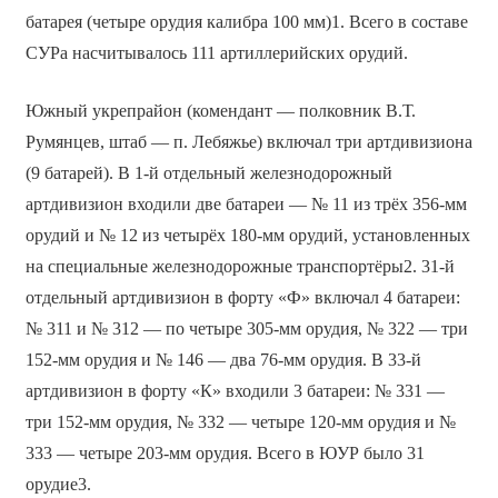
батарея (четыре орудия калибра 100 мм)1. Всего в составе
СУРа насчитывалось 111 артиллерийских орудий.
Южный укрепрайон (комендант — полковник В.Т.
Румянцев, штаб — п. Лебяжье) включал три артдивизиона
(9 батарей). В 1-й отдельный железнодорожный
артдивизион входили две батареи — № 11 из трёх 356-мм
орудий и № 12 из четырёх 180-мм орудий, установленных
на специальные железнодорожные транспортёры2. 31-й
отдельный артдивизион в форту «Ф» включал 4 батареи:
№ 311 и № 312 — по четыре 305-мм орудия, № 322 — три
152-мм орудия и № 146 — два 76-мм орудия. В 33-й
артдивизион в форту «К» входили 3 батареи: № 331 —
три 152-мм орудия, № 332 — четыре 120-мм орудия и №
333 — четыре 203-мм орудия. Всего в ЮУР было 31
орудие3.