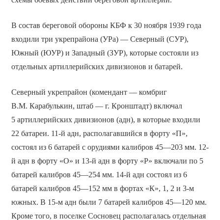
В состав береговой обороны КБФ к 30 ноября 1939 года
входили три укрепрайона (УРа) — Северный (СУР),
Южный (ЮУР) и Западный (ЗУР), которые состояли из
отдельных артиллерийских дивизионов и батарей.
Северный укрепрайон (комендант — комбриг
В.М. Карабулькин, штаб — г. Кронштадт) включал
5 артиллерийских дивизионов (адн), в которые входили
22 батареи. 11-й адн, располагавшийся в форту «П»,
состоял из 6 батарей с орудиями калибров 45—203 мм. 12-
й адн в форту «О» и 13-й адн в форту «Р» включали по 5
батарей калибров 45—254 мм. 14-й адн состоял из 6
батарей калибров 45—152 мм в фортах «К», 1, 2 и 3-м
южных. В 15-м адн были 7 батарей калибров 45—120 мм.
Кроме того, в поселке Сосновец располагалась отдельная