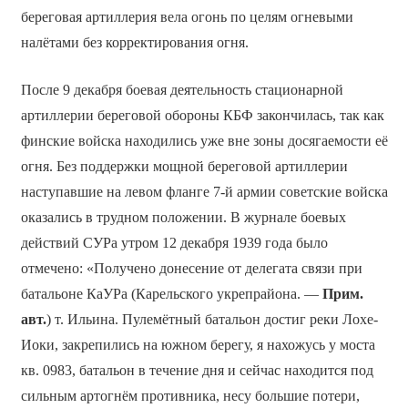
береговая артиллерия вела огонь по целям огневыми
налётами без корректирования огня.
После 9 декабря боевая деятельность стационарной
артиллерии береговой обороны КБФ закончилась, так как
финские войска находились уже вне зоны досягаемости её
огня. Без поддержки мощной береговой артиллерии
наступавшие на левом фланге 7-й армии советские войска
оказались в трудном положении. В журнале боевых
действий СУРа утром 12 декабря 1939 года было
отмечено: «Получено донесение от делегата связи при
батальоне КаУРа (Карельского укрепрайона. —
Прим.
авт.
) т. Ильина. Пулемётный батальон достиг реки Лохе-
Иоки, закрепились на южном берегу, я нахожусь у моста
кв. 0983, батальон в течение дня и сейчас находится под
сильным артогнём противника, несу большие потери,