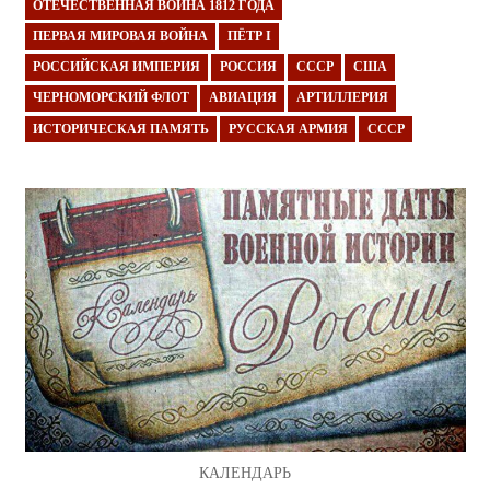
ОТЕЧЕСТВЕННАЯ ВОЙНА 1812 ГОДА
ПЕРВАЯ МИРОВАЯ ВОЙНА
ПЁТР I
РОССИЙСКАЯ ИМПЕРИЯ
РОССИЯ
СССР
США
ЧЕРНОМОРСКИЙ ФЛОТ
АВИАЦИЯ
АРТИЛЛЕРИЯ
ИСТОРИЧЕСКАЯ ПАМЯТЬ
РУССКАЯ АРМИЯ
СССР
КАЛЕНДАРЬ