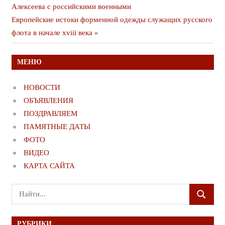
публикация
Алексеева с российскими военными
по
Следующая
Европейские истоки форменной одежды служащих русского
записям
публикация
флота в начале хviii века
МЕНЮ
НОВОСТИ
ОБЪЯВЛЕНИЯ
ПОЗДРАВЛЯЕМ
ПАМЯТНЫЕ ДАТЫ
ФОТО
ВИДЕО
КАРТА САЙТА
Поиск
ПОИСК
для:
РУБРИКИ