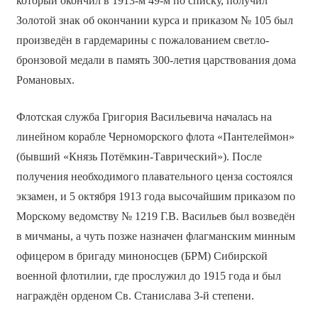
который окончил в 1913-м 49-м по списку, получил
Золотой знак об окончании курса и приказом № 105 был
произведён в гардемарины с пожалованием светло-
бронзовой медали в память 300-летия царствования дома
Романовых.
Флотская служба Григория Васильевича началась на
линейном корабле Черноморского флота «Пантелеймон»
(бывший «Князь Потёмкин-Таврический»). После
получения необходимого плавательного ценза состоялся
экзамен, и 5 октября 1913 года высочайшим приказом по
Морскому ведомству № 1219 Г.В. Васильев был возведён
в мичманы, а чуть позже назначен флагманским минным
офицером в бригаду миноносцев (БРМ) Сибирской
военной флотилии, где прослужил до 1915 года и был
награждён орденом Св. Станислава 3-й степени.