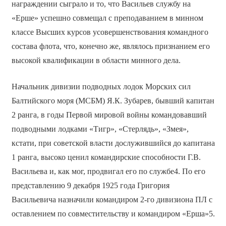
награждении сыграло и то, что Васильев службу на
«Ерше» успешно совмещал с преподаванием в минном
классе Высших курсов усовершенствования командного
состава флота, что, конечно же, являлось признанием его
высокой квалификации в области минного дела.
Начальник дивизии подводных лодок Морских сил
Балтийского моря (МСБМ) Я.К. Зубарев, бывший капитан
2 ранга, в годы Первой мировой войны командовавший
подводными лодками «Тигр», «Стерлядь», «Змея»,
кстати, при советской власти дослужившийся до капитана
1 ранга, высоко ценил командирские способности Г.В.
Васильева и, как мог, продвигал его по службе4. По его
представлению 9 декабря 1925 года Григория
Васильевича назначили командиром 2-го дивизиона ПЛ с
оставлением по совместительству и командиром «Ерша»5.