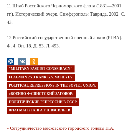
11 Штаб Российского Черноморского флота (1831—2001
гг.). Исторический очерк. Симферополь: Таврида, 2002. С.
43.
12 Российский государственный военный архив (РГВА).
Ф. 4. Оп. 18. Д. 53. Л. 493.
"MILITARY FASCIST CONSPIRACY"
FLAGMAN 2ND RANK G.V. VASILYEV
POLITICAL REPRESSIONS IN THE SOVIET UNION.
«ВОЕННО-ФАШИСТСКИЙ ЗАГОВОР»
ПОЛИТИЧЕСКИЕ РЕПРЕССИИ В СССР
ФЛАГМАН 2 РАНГА Г.В. ВАСИЛЬЕВ
Навигация
Предыдущая
Сотрудничество московского городского головы Н.А.