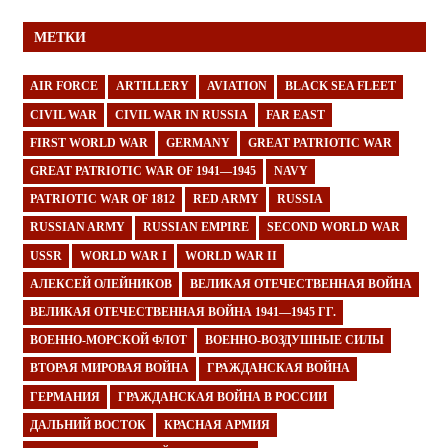
МЕТКИ
AIR FORCE
ARTILLERY
AVIATION
BLACK SEA FLEET
CIVIL WAR
CIVIL WAR IN RUSSIA
FAR EAST
FIRST WORLD WAR
GERMANY
GREAT PATRIOTIC WAR
GREAT PATRIOTIC WAR OF 1941—1945
NAVY
PATRIOTIC WAR OF 1812
RED ARMY
RUSSIA
RUSSIAN ARMY
RUSSIAN EMPIRE
SECOND WORLD WAR
USSR
WORLD WAR I
WORLD WAR II
АЛЕКСЕЙ ОЛЕЙНИКОВ
ВЕЛИКАЯ ОТЕЧЕСТВЕННАЯ ВОЙНА
ВЕЛИКАЯ ОТЕЧЕСТВЕННАЯ ВОЙНА 1941—1945 ГГ.
ВОЕННО-МОРСКОЙ ФЛОТ
ВОЕННО-ВОЗДУШНЫЕ СИЛЫ
ВТОРАЯ МИРОВАЯ ВОЙНА
ГРАЖДАНСКАЯ ВОЙНА
ГЕРМАНИЯ
ГРАЖДАНСКАЯ ВОЙНА В РОССИИ
ДАЛЬНИЙ ВОСТОК
КРАСНАЯ АРМИЯ