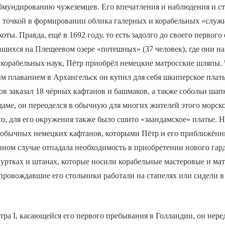
обмундированию чужеземцев. Его впечатления и наблюдения и с
й точкой в формировании облика галерных и корабельных «служи
оты. Правда, ещё в 1692 году, то есть задолго до своего первого
вшихся на Плещеевом озере «потешных» (37 человек), где они на
корабельных наук, Пётр приобрёл немецкие матросские шляпы. Ч
м плаванием в Архангельск он купил для себя шкиперское платье
ов заказал 18 чёрных кафтанов и башмаков, а также собольи шап
даме, он переоделся в обычную для многих жителей этого морск
го, для его окружения также было сшито «заандамское» платье. Н
т обычных немецких кафтанов, которыми Пётр и его приближённ
вном случае отпадала необходимость в приобретении нового гар
 куртках и штанах, которые носили корабельные мастеровые и ма
провождавшие его стольники работали на стапелях или сидели в
ра I, касающейся его первого пребывания в Голландии, он нере