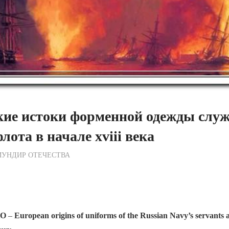
кие истоки форменной одежды слу
лота в начале хviii века
ежурный по Редакции
МУНДИР ОТЕЧЕСТВА
KO
–
European origins of uniforms of the Russian Navy’s servants a