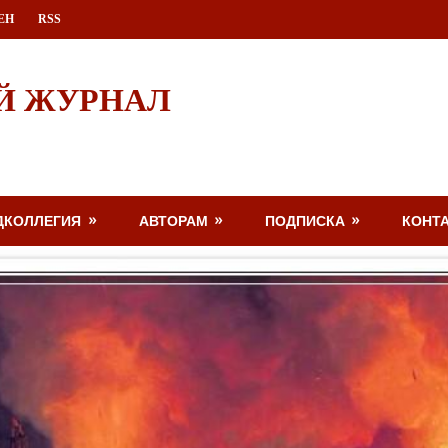
ЕН
RSS
Й ЖУРНАЛ
ДКОЛЛЕГИЯ
АВТОРАМ
ПОДПИСКА
КОНТ