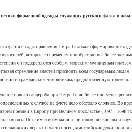
 истоки форменной одежды служащих русского флота в нача
ого флота в годы правления Петра I вызвало формирование отд
 служителей, которые со временем приобретали всё более значи
 степени он подкреплялся особым, морским, мундирным платьем
итывая стремление властей присвоить всем государевым людям, 
едствии и гражданским чиновникам, предназначенную только дл
едение нового гардероба при Петре I шло более или менее решите
определённых к службе на флоте дело обстояло сложнее. Во вр
арём поездки в Европу при Великом посольстве (1697—1698 гг.
ого визита Пётр имел возможность не только досконально изуч
на голландских верфях и часто посещая английские доки, но и в