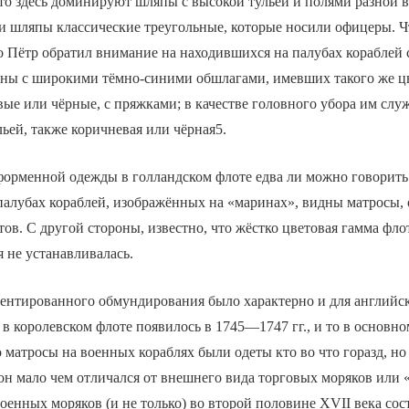
 то здесь доминируют шляпы с высокой тульей и полями разной 
 и шляпы классические треугольные, которые носили офицеры. Ч
о Пётр обратил внимание на находившихся на палубах кораблей с
аны с широкими тёмно-синими обшлагами, имевших такого же цв
ые или чёрные, с пряжками; в качестве головного убора им сл
льей, также коричневая или чёрная5.
форменной одежды в голландском флоте едва ли можно говорить
 палубах кораблей, изображённых на «маринах», видны матросы, 
ов. С другой стороны, известно, что жёстко цветовая гамма фло
 не устанавливалась.
ентированного обмундирования было характерно и для английск
в королевском флоте появилось в 1745—1747 гг., и то в основно
то матросы на военных кораблях были одеты кто во что горазд, но
 он мало чем отличался от внешнего вида торговых моряков или
военных моряков (и не только) во второй половине XVII века сос