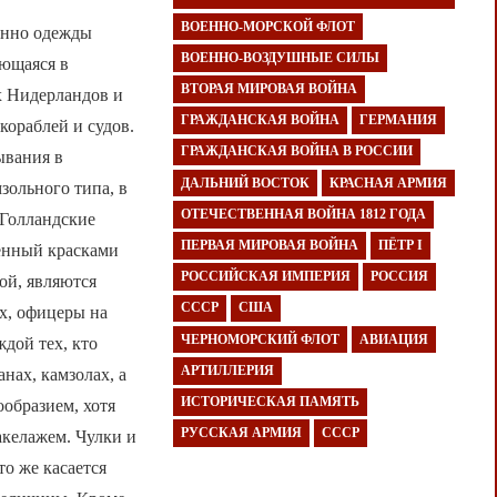
ВОЕННО-МОРСКОЙ ФЛОТ
венно одежды
ВОЕННО-ВОЗДУШНЫЕ СИЛЫ
еющаяся в
ВТОРАЯ МИРОВАЯ ВОЙНА
х Нидерландов и
ГРАЖДАНСКАЯ ВОЙНА
ГЕРМАНИЯ
кораблей и судов.
ГРАЖДАНСКАЯ ВОЙНА В РОССИИ
ывания в
ДАЛЬНИЙ ВОСТОК
КРАСНАЯ АРМИЯ
зольного типа, в
ОТЕЧЕСТВЕННАЯ ВОЙНА 1812 ГОДА
 Голландские
ПЕРВАЯ МИРОВАЯ ВОЙНА
ПЁТР I
енный красками
РОССИЙСКАЯ ИМПЕРИЯ
РОССИЯ
ой, являются
СССР
США
х, офицеры на
ЧЕРНОМОРСКИЙ ФЛОТ
АВИАЦИЯ
дой тех, кто
АРТИЛЛЕРИЯ
нах, камзолах, а
ИСТОРИЧЕСКАЯ ПАМЯТЬ
образием, хотя
РУССКАЯ АРМИЯ
СССР
акелажем. Чулки и
то же касается