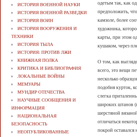
одетым так, как 
ИСТОРИЯ ВОЕННОЙ НАУКИ
предположить, что
ИСТОРИЯ ВОЕННОЙ РАЗВЕДКИ
камзоле, более со
ИСТОРИЯ ВОИН
художника, которо
ИСТОРИЯ ВООРУЖЕНИЯ И
ТЕХНИКИ
карты, при этом о
ИСТОРИЯ ТЫЛА
кушаком, через пл
ИСТОРИЯ: ПРОТИВ ЛЖИ
КНИЖНАЯ ПОЛКА
О том, как выгляд
КРИТИКА И БИБЛИОГРАФИЯ
всего, это вещи п
ЛОКАЛЬНЫЕ ВОЙНЫ
несколько образцо
МЕМУАРЫ
подобия курток, к
МУНДИР ОТЕЧЕСТВА
слегка приталенных
НАУЧНЫЕ СООБЩЕНИЯ И
широких штанов (п
ИНФОРМАЦИЯ
шерстяной вязано
НАЦИОНАЛЬНАЯ
отличаться некото
БЕЗОПАСНОСТЬ
покрой оставался
НЕОПУБЛИКОВАННЫЕ