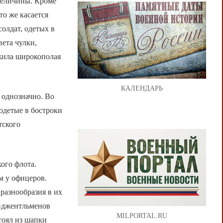
величины. Кроме
то же касается
олдат, одетых в
ета чулки,
ужила широкополая
КАЛЕНДАРЬ
 однозначно. Во
одетые в бостроки
тского
ого флота.
м у офицеров.
 разнообразия в их
 «джентльменов
MILPORTAL.RU
тоял из шапки