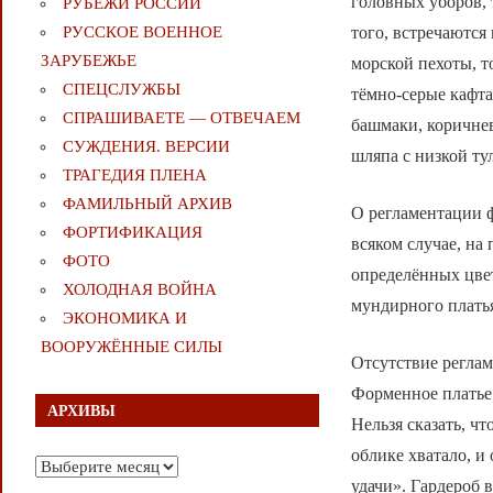
головных уборов,
РУБЕЖИ РОССИИ
того, встречаются
РУССКОЕ ВОЕННОЕ
ЗАРУБЕЖЬЕ
морской пехоты, т
СПЕЦСЛУЖБЫ
тёмно-серые кафт
СПРАШИВАЕТЕ — ОТВЕЧАЕМ
башмаки, коричнев
СУЖДЕНИЯ. ВЕРСИИ
шляпа с низкой ту
ТРАГЕДИЯ ПЛЕНА
ФАМИЛЬНЫЙ АРХИВ
О регламентации 
ФОРТИФИКАЦИЯ
всяком случае, на
ФОТО
определённых цвет
ХОЛОДНАЯ ВОЙНА
мундирного платья
ЭКОНОМИКА И
ВООРУЖЁННЫЕ СИЛЫ
Отсутствие реглам
Форменное платье 
АРХИВЫ
Нельзя сказать, ч
облике хватало, и
Архивы
удачи». Гардероб 