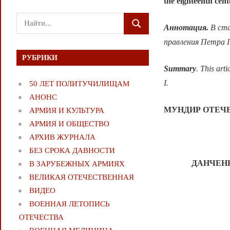
the eighteenth cen
Поиск
Аннотация.
В ст
ПОИСК
для:
правления Петра I
РУБРИКИ
Summary
. This art
I.
50 ЛЕТ ПОЛИТУЧИЛИЩАМ
АНОНС
МУНДИР ОТЕЧ
АРМИЯ И КУЛЬТУРА
АРМИЯ И ОБЩЕСТВО
АРХИВ ЖУРНАЛА
БЕЗ СРОКА ДАВНОСТИ
ДАНЧЕНКО
В ЗАРУБЕЖНЫХ АРМИЯХ
ВЕЛИКАЯ ОТЕЧЕСТВЕННАЯ
ВИДЕО
ВОЕННАЯ ЛЕТОПИСЬ
ОТЕЧЕСТВА