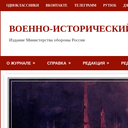
Перейти
ОДНОКЛАССНИКИ
ВКОНТАКТЕ
ТЕЛЕГРАММ
РУТЮБ
ДЗ
к
содержимому
ВОЕННО-ИСТОРИЧЕСКИ
Издание Министерства обороны России
О ЖУРНАЛЕ
СПРАВКА
РЕДАКЦИЯ
РЕ