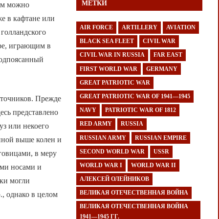
МЕТКИ
ом можно
же в кафтане или
AIR FORCE
ARTILLERY
AVIATION
 голландского
BLACK SEA FLEET
CIVIL WAR
ире, играющим в
CIVIL WAR IN RUSSIA
FAR EAST
 подпоясанный
FIRST WORLD WAR
GERMANY
GREAT PATRIOTIC WAR
GREAT PATRIOTIC WAR OF 1941—1945
сточников. Прежде
NAVY
PATRIOTIC WAR OF 1812
десь представлено
RED ARMY
RUSSIA
уз или некоего
RUSSIAN ARMY
RUSSIAN EMPIRE
иной выше колен и
SECOND WORLD WAR
USSR
уговицами, в меру
WORLD WAR I
WORLD WAR II
ыми носами и
АЛЕКСЕЙ ОЛЕЙНИКОВ
оки могли
ВЕЛИКАЯ ОТЕЧЕСТВЕННАЯ ВОЙНА
, однако в целом
ВЕЛИКАЯ ОТЕЧЕСТВЕННАЯ ВОЙНА
1941—1945 ГГ.