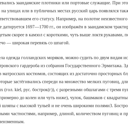
одевались заандамские плотники или портовые служащие. При эт
 на улицах или в публичных местах русский царь появлялся так
ответствовавшем его статусу. Например, на полотне неизвестного
е датируется 1697—1700 гг., он изображён в заандамском тракт
детым скорее в камзол с короткими, чуть выше локтя рукавами,
ечо — широкая перевязь со шпагой.
ела одежда голландских моряков, можно судить по двум видам и
етровского гардероба из собрания Государственного Эрмитажа. З
в матросских костюмов, состоящих из достаточно просторных бл
оторые застёгивались спереди на множество мелких пуговиц, дл
 (гол. kiel, рус. бострок(г)), с разрезными обшлагами с тремя п
римерно до колен или чуть ниже), чулок, башмаков с квадратн
й шляпы с высокой тульей и не очень широкими полями3. Бостр
рыми частностями, например, длиной, количеством пуговиц и пр.
 неизменным.