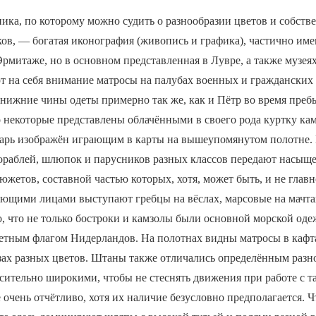
ика, по которому можно судить о разнообразии цветов и собст
ов, — богатая иконография (живопись и графика), частично им
рмитаже, но в основном представленная в Лувре, а также музея
 на себя внимание матросы на палубах военных и гражданских 
нижние чины одеты примерно так же, как и Пётр во время преб
 некоторые представлены облачёнными в своего рода куртку кам
царь изображён играющим в карты на вышеупомянутом полотне.
ораблей, шлюпок и парусников разных классов передают насыщ
южетов, составной частью которых, хотя, может быть, и не главн
ующими лицами выступают гребцы на вёслах, марсовые на мачта
, что не только бостроки и камзолы были основной морской одеж
етным флагом Нидерландов. На полотнах видны матросы в кафта
зах разных цветов. Штаны также отличались определённым разно
сительно широкими, чтобы не стеснять движения при работе с т
 очень отчётливо, хотя их наличие безусловно предполагается. Ч