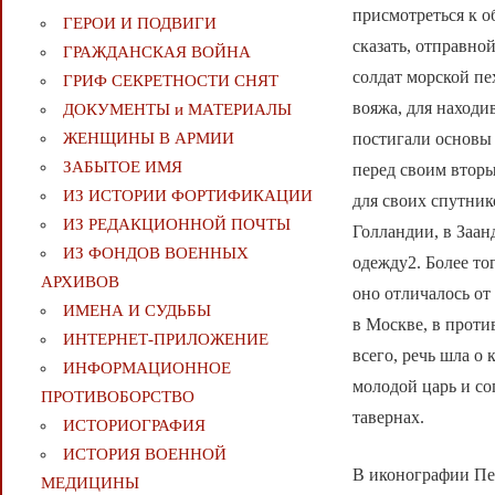
присмотреться к 
ГЕРОИ И ПОДВИГИ
сказать, отправно
ГРАЖДАНСКАЯ ВОЙНА
солдат морской пех
ГРИФ СЕКРЕТНОСТИ СНЯТ
вояжа, для находи
ДОКУМЕНТЫ и МАТЕРИАЛЫ
постигали основы 
ЖЕНЩИНЫ В АРМИИ
ЗАБЫТОЕ ИМЯ
перед своим вторы
ИЗ ИСТОРИИ ФОРТИФИКАЦИИ
для своих спутник
ИЗ РЕДАКЦИОННОЙ ПОЧТЫ
Голландии, в Заан
ИЗ ФОНДОВ ВОЕННЫХ
одежду2. Более то
АРХИВОВ
оно отличалось о
ИМЕНА И СУДЬБЫ
в Москве, в проти
ИНТЕРНЕТ-ПРИЛОЖЕНИЕ
всего, речь шла о
ИНФОРМАЦИОННОЕ
молодой царь и со
ПРОТИВОБОРСТВО
тавернах.
ИСТОРИОГРАФИЯ
ИСТОРИЯ ВОЕННОЙ
В иконографии Пет
МЕДИЦИНЫ