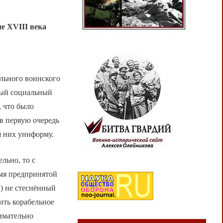
ле Х
VIII
века
ельного воинского
мый социальный
, что было
в первую очередь
я них униформу.
льно, то с
емя предпринятой
) не стеснённый
ить корабельное
нимательно