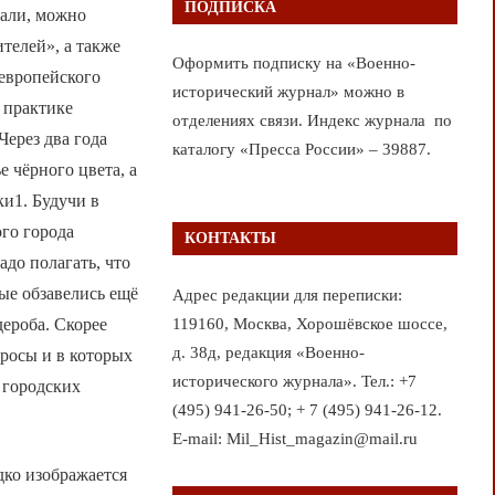
ПОДПИСКА
тали, можно
телей», а также
Оформить подписку на «Военно-
 европейского
исторический журнал» можно в
 практике
отделениях связи. Индекс журнала по
ерез два года
каталогу «Пресса России» – 39887.
 чёрного цвета, а
ки1. Будучи в
ого города
КОНТАКТЫ
адо полагать, что
ые обзавелись ещё
Адрес редакции для переписки:
119160, Москва, Хорошёвское шоссе,
дероба. Скорее
д. 38д, редакция «Военно-
тросы и в которых
исторического журнала». Тел.: +7
 городских
(495) 941-26-50; + 7 (495) 941-26-12.
E-mail: Mil_Hist_magazin@mail.ru
дко изображается