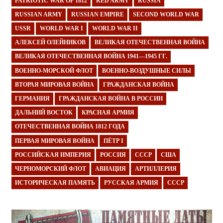
PATRIOTIC WAR OF 1812
RED ARMY
RUSSIA
RUSSIAN ARMY
RUSSIAN EMPIRE
SECOND WORLD WAR
USSR
WORLD WAR I
WORLD WAR II
АЛЕКСЕЙ ОЛЕЙНИКОВ
ВЕЛИКАЯ ОТЕЧЕСТВЕННАЯ ВОЙНА
ВЕЛИКАЯ ОТЕЧЕСТВЕННАЯ ВОЙНА 1941—1945 ГГ.
ВОЕННО-МОРСКОЙ ФЛОТ
ВОЕННО-ВОЗДУШНЫЕ СИЛЫ
ВТОРАЯ МИРОВАЯ ВОЙНА
ГРАЖДАНСКАЯ ВОЙНА
ГЕРМАНИЯ
ГРАЖДАНСКАЯ ВОЙНА В РОССИИ
ДАЛЬНИЙ ВОСТОК
КРАСНАЯ АРМИЯ
ОТЕЧЕСТВЕННАЯ ВОЙНА 1812 ГОДА
ПЕРВАЯ МИРОВАЯ ВОЙНА
ПЁТР I
РОССИЙСКАЯ ИМПЕРИЯ
РОССИЯ
СССР
США
ЧЕРНОМОРСКИЙ ФЛОТ
АВИАЦИЯ
АРТИЛЛЕРИЯ
ИСТОРИЧЕСКАЯ ПАМЯТЬ
РУССКАЯ АРМИЯ
СССР