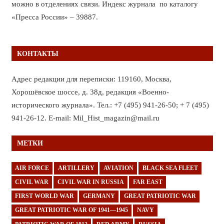
можно в отделениях связи. Индекс журнала по каталогу
«Пресса России» – 39887.
КОНТАКТЫ
Адрес редакции для переписки: 119160, Москва,
Хорошёвское шоссе, д. 38д, редакция «Военно-
исторического журнала». Тел.: +7 (495) 941-26-50; + 7 (495)
941-26-12. E-mail: Mil_Hist_magazin@mail.ru
МЕТКИ
AIR FORCE
ARTILLERY
AVIATION
BLACK SEA FLEET
CIVIL WAR
CIVIL WAR IN RUSSIA
FAR EAST
FIRST WORLD WAR
GERMANY
GREAT PATRIOTIC WAR
GREAT PATRIOTIC WAR OF 1941—1945
NAVY