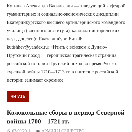
Кутищев Александр Васильевич — заведующий кафедрой
гуманитарных и социально-экономических дисциплин
Екатеринбургского высшего артиллерийского командного
училища (военного института), кандидат исторических
наук, доцент (г. Екатеринбург. E-mail:
kutishhev@yandex.ru) «Итить с войском к Дунаю»
Прутский поход — героическая трагическая страница
российской истории Прутский поход во время Русско-
турецкой войны 1710—1713 гг. в пантеоне российской
истории занимает скромное
ЧИТАТЬ
Колокольные сборы в период Северной
войны 1700—1721 гг.
03/09/2011
Дежурный по Редакции
АРМИЯ И ОБЩЕСТВО