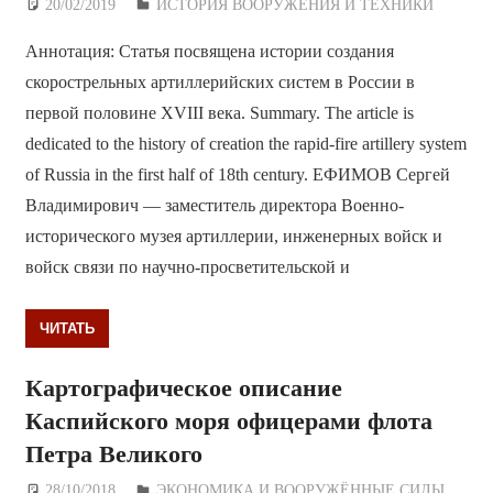
20/02/2019
Дежурный по Редакции
ИСТОРИЯ ВООРУЖЕНИЯ И ТЕХНИКИ
Аннотация: Статья посвящена истории создания
скорострельных артиллерийских систем в России в
первой половине XVIII века. Summary. The article is
dedicated to the history of creation the rapid-fire artillery system
of Russia in the first half of 18th century. ЕФИМОВ Сергей
Владимирович — заместитель директора Военно-
исторического музея артиллерии, инженерных войск и
войск связи по научно-просветительской и
ЧИТАТЬ
Картографическое описание
Каспийского моря офицерами флота
Петра Великого
28/10/2018
Дежурный по Редакции
ЭКОНОМИКА И ВООРУЖЁННЫЕ СИЛЫ