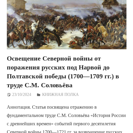
Освещение Северной войны от
поражения русских под Нарвой до
Полтавской победы (1700—1709 гг.) в
труде С.М. Соловьёва
23/10/2024
Дежурный по Редакции
КНИЖНАЯ ПОЛКА
Аннотация. Статья посвящена отражению в
фундаментальном труде С.М. Соловьёва «История России
с древнейших времен» событий первого десятилетия
Северной войны 1700—1721 гг. за возвращение русских