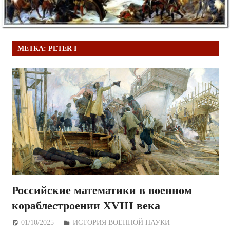
МЕТКА:
PETER I
Российские математики в военном
кораблестроении XVIII века
01/10/2025
Дежурный по Редакции
ИСТОРИЯ ВОЕННОЙ НАУКИ